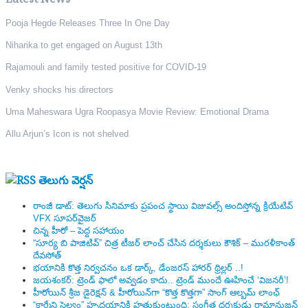
Pooja Hegde Releases Three In One Day
Niharika to get engaged on August 13th
Rajamouli and family tested positive for COVID-19
Venky shocks his directors
Uma Maheswara Ugra Roopasya Movie Review: Emotional Drama
Allu Arjun’s Icon is not shelved
తెలుగు వెర్షన్
రాంజీ డాట్: తెలుగు సినిమాకు ప్రపంచ స్థాయి విజువల్స్ అందిస్తోన్న క్రియేటివ్
VFX సూపర్‌వైజర్
చిన్న హీరో – పెద్ద సహాయం
“సూర్య బి పాజిటివ్” చిత్ర టీజర్ లాంచ్ చేసిన‌ దర్శకులు కౌశిక్ – మురళీకాంత్
దేవసోత్
భయానికి కొత్త నిర్వచనం ఒక డార్క్, డేంజరస్ హారర్ థ్రిల్లర్ ..!
జయశంకర్: ట్రెండ్‌ ఫాలో అవ్వడం కాదు.. ట్రెండ్‌ ముందే ఊహించే ‘విజనరీ’!
హీరోయిన్ శ్రీజ డైరెక్ష‌న్ & హీరోయిన్‌గా “కొత్త కొత్తగా” సాంగ్ ఆల్బమ్ లాంఛ్
“కార్మేని సెల్వం” హృదయానికి హత్తుకుంటుంది: సంగీత దర్శకుడు రామానుజన్