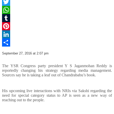
Facebook
Twitter
WhatsApp
Tumblr
Pinterest
LinkedIn
Share
September 27, 2016 at 2:07 pm
The YSR Congress party president Y S Jaganmohan Reddy is
reportedly changing his strategy regarding media management.
Sources say he is taking a leaf out of Chandrababu’s book.
His upcoming live interactions with NRIs via Sakshi regarding the
need for special category status to AP is seen as a new way of
reaching out to the people.