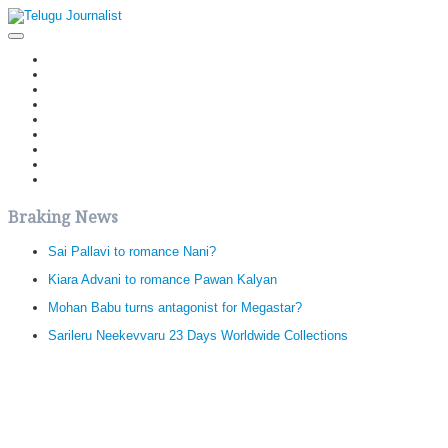
Home
Latest News
Politics
Movies
Reviews
Editorial
Health
Gossips
తెలుగు వెర్షన్
Braking News
Sai Pallavi to romance Nani?
Kiara Advani to romance Pawan Kalyan
Mohan Babu turns antagonist for Megastar?
Sarileru Neekevvaru 23 Days Worldwide Collections