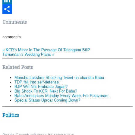
LinkedIn
Share
Comments
comments
«
KCR’s Minor In The Passage Of Telangana Bill?
Tamannah’s Wedding Plans
»
Related Posts
Manchu Lakshmi Shocking Tweet on chandra Babu
TDP fell into self-defense
BJP Will Not Embrace Jagan?
Big Shock To KCR; Next For Babu?
Babu Announces Monday Every Week For Polavaram.
Special Status Uproar Coming Down?
Politics