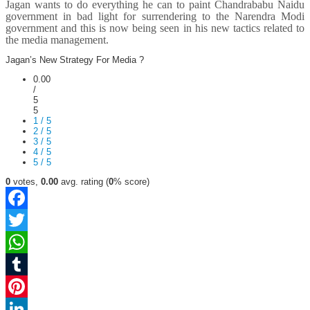
Jagan wants to do everything he can to paint Chandrababu Naidu
government in bad light for surrendering to the Narendra Modi
government and this is now being seen in his new tactics related to
the media management.
Jagan’s New Strategy For Media ?
0.00
/
5
5
1 / 5
2 / 5
3 / 5
4 / 5
5 / 5
0
votes,
0.00
avg. rating (
0
% score)
Facebook
Twitter
WhatsApp
Tumblr
Pinterest