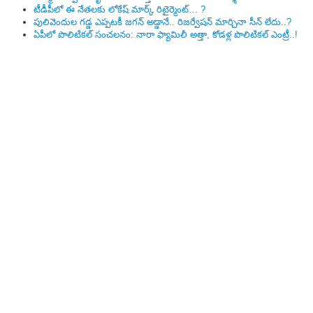
టీడీపీలో ఈ నేత‌ల‌కు లోకేష్ మార్క్ రిటైర్మెంట్‌… ?
పులివెందుల గ‌డ్డ ఎప్ప‌ట‌కీ జ‌గ‌న్ అడ్డానే.. రిజ‌ర్వేష‌న్ మార్చినా సీన్ లేదు..?
ఏపీలో పొలిటిక‌ల్ సంచ‌ల‌నం: నారా ఫ్యామిలీ అత్తా, కోడ‌ళ్ల పొలిటికల్ ఎంట్రీ..!