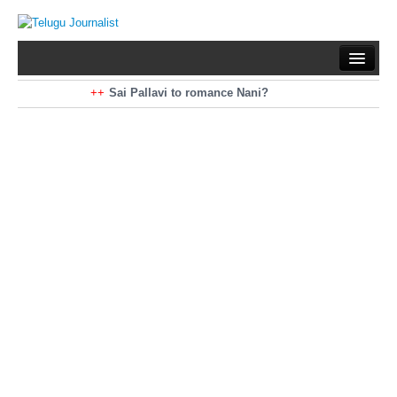
Home
Braking News
Sai Pallavi to romance Nani?
Kiara Advani to romance Pawan Kalyan
Latest News
Mohan Babu turns antagonist for Megastar?
Sarileru Neekevvaru 23 Days Worldwide Collections
Politics
Movies
Reviews
Editorial
Health
Gossips
తెలుగు వెర్షన్