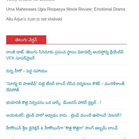
Uma Maheswara Ugra Roopasya Movie Review: Emotional Drama
Allu Arjun’s Icon is not shelved
తెలుగు వెర్షన్
రాంజీ డాట్: తెలుగు సినిమాకు ప్రపంచ స్థాయి విజువల్స్ అందిస్తోన్న క్రియేటివ్
VFX సూపర్‌వైజర్
చిన్న హీరో – పెద్ద సహాయం
“సూర్య బి పాజిటివ్” చిత్ర టీజర్ లాంచ్ చేసిన‌ దర్శకులు కౌశిక్ – మురళీకాంత్
దేవసోత్
భయానికి కొత్త నిర్వచనం ఒక డార్క్, డేంజరస్ హారర్ థ్రిల్లర్ ..!
జయశంకర్: ట్రెండ్‌ ఫాలో అవ్వడం కాదు.. ట్రెండ్‌ ముందే ఊహించే ‘విజనరీ’!
హీరోయిన్ శ్రీజ డైరెక్ష‌న్ & హీరోయిన్‌గా “కొత్త కొత్తగా” సాంగ్ ఆల్బమ్ లాంఛ్