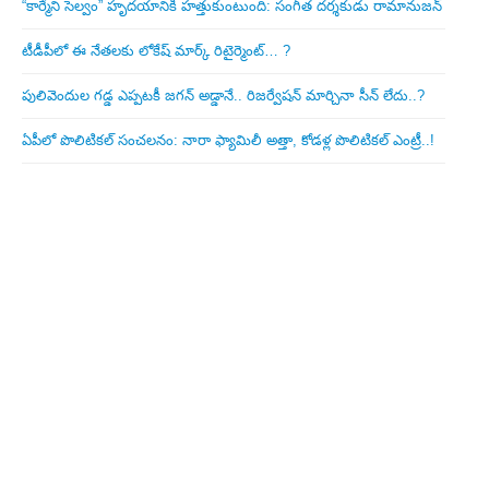
“కార్మేని సెల్వం” హృదయానికి హత్తుకుంటుంది: సంగీత దర్శకుడు రామానుజన్
టీడీపీలో ఈ నేత‌ల‌కు లోకేష్ మార్క్ రిటైర్మెంట్‌… ?
పులివెందుల గ‌డ్డ ఎప్ప‌ట‌కీ జ‌గ‌న్ అడ్డానే.. రిజ‌ర్వేష‌న్ మార్చినా సీన్ లేదు..?
ఏపీలో పొలిటిక‌ల్ సంచ‌ల‌నం: నారా ఫ్యామిలీ అత్తా, కోడ‌ళ్ల పొలిటికల్ ఎంట్రీ..!