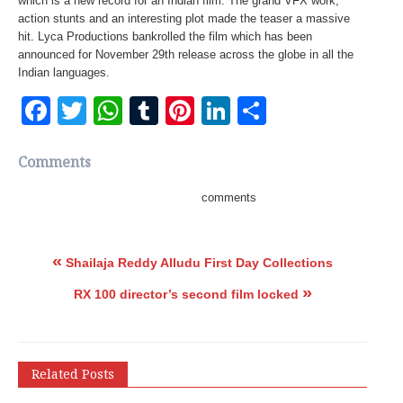
which is a new record for an Indian film. The grand VFX work,
action stunts and an interesting plot made the teaser a massive
hit. Lyca Productions bankrolled the film which has been
announced for November 29th release across the globe in all the
Indian languages.
Facebook
Twitter
WhatsApp
Tumblr
Pinterest
LinkedIn
Share
Comments
comments
«
Shailaja Reddy Alludu First Day Collections
»
RX 100 director’s second film locked
Related Posts