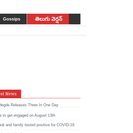
తెలుగు వెర్షన్
Gossips
sApp
est News
t
edIn
Hegde Releases Three In One Day
a to get engaged on August 13th
li and family tested positive for COVID-19