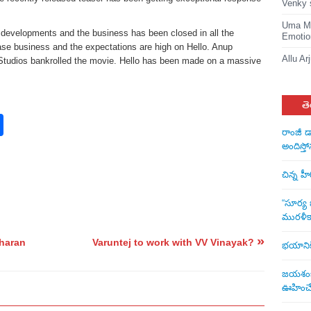
Venky 
Uma Ma
s developments and the business has been closed in all the
Emotio
ase business and the expectations are high on Hello. Anup
Allu Ar
udios bankrolled the movie. Hello has been made on a massive
తె
rest
nkedIn
Share
రాంజీ డ
అందిస్తో
చిన్న హ
“సూర్య బ
మురళీక
»
haran
Varuntej to work with VV Vinayak?
భయానికి 
జయశంకర్
ఊహించే 