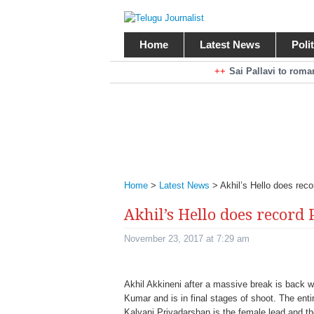
Home
Latest News
Poli
Braking News
Sai Pallavi to rom
Kiara Advani to r
Mohan Babu turns antagonist for M
Sarileru Neekevvaru 23 Days Worldw
Home
>
Latest News
>
Akhil’s Hello does rec
Akhil’s Hello does record 
November 23, 2017 at 7:29 am
Akhil Akkineni after a massive break is back wi
Kumar and is in final stages of shoot. The enti
Kalyani Priyadarshan is the female lead and th