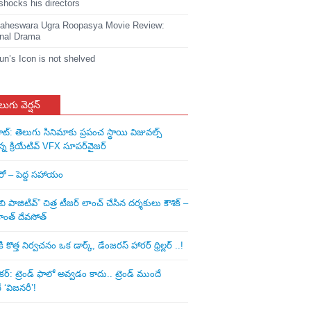
shocks his directors
heswara Ugra Roopasya Movie Review:
nal Drama
jun’s Icon is not shelved
లుగు వెర్షన్
ాట్: తెలుగు సినిమాకు ప్రపంచ స్థాయి విజువల్స్
న్న క్రియేటివ్ VFX సూపర్‌వైజర్
ీరో – పెద్ద సహాయం
ి పాజిటివ్” చిత్ర టీజర్ లాంచ్ చేసిన‌ దర్శకులు కౌశిక్ –
ాంత్ దేవసోత్
కొత్త నిర్వచనం ఒక డార్క్, డేంజరస్ హారర్ థ్రిల్లర్ ..!
: ట్రెండ్‌ ఫాలో అవ్వడం కాదు.. ట్రెండ్‌ ముందే
‘విజనరీ’!