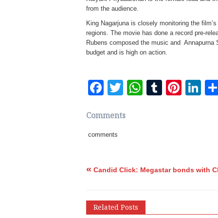
from the audience.
King Nagarjuna is closely monitoring the film’
regions. The movie has done a record pre-rele
Rubens composed the music and Annapurna St
budget and is high on action.
Facebook
Twitter
WhatsApp
Tumblr
Pinte
Li
Comments
comments
«
Candid Click: Megastar bonds with C
Related Posts