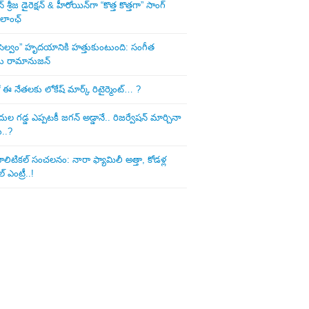
శ్రీజ డైరెక్ష‌న్ & హీరోయిన్‌గా “కొత్త కొత్తగా” సాంగ్
 లాంఛ్
ని సెల్వం” హృదయానికి హత్తుకుంటుంది: సంగీత
డు రామానుజన్
 ఈ నేత‌ల‌కు లోకేష్ మార్క్ రిటైర్మెంట్‌… ?
ుల గ‌డ్డ ఎప్ప‌ట‌కీ జ‌గ‌న్ అడ్డానే.. రిజ‌ర్వేష‌న్ మార్చినా
ు..?
లిటిక‌ల్ సంచ‌ల‌నం: నారా ఫ్యామిలీ అత్తా, కోడ‌ళ్ల
్ ఎంట్రీ..!