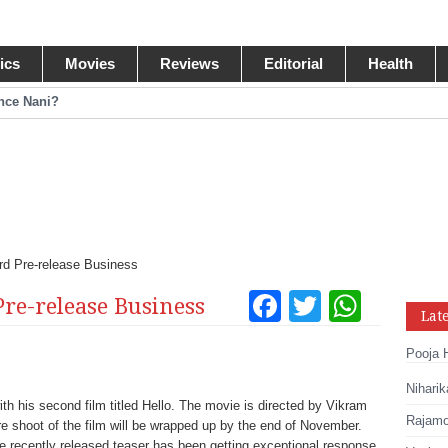
tics
Movies
Reviews
Editorial
Health
ance Nani?
omance Pawan Kalyan
egastar?
ide Collections
ord Pre-release Business
Facebook
Twitter
What
Pre-release Business
Lat
Tumblr
Pinteres
Link
Pooja 
Share
Niharik
th his second film titled Hello. The movie is directed by Vikram
Rajamou
re shoot of the film will be wrapped up by the end of November.
e recently released teaser has been getting exceptional response