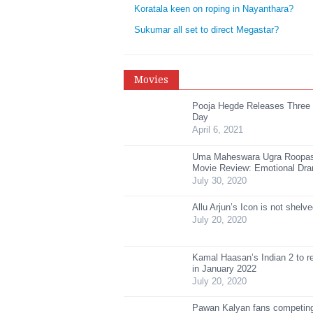
Koratala keen on roping in Nayanthara?
Sukumar all set to direct Megastar?
Movies
Pooja Hegde Releases Three
Day
April 6, 2021
Uma Maheswara Ugra Roopa
Movie Review: Emotional Dr
July 30, 2020
Allu Arjun’s Icon is not shelv
July 20, 2020
Kamal Haasan’s Indian 2 to r
in January 2022
July 20, 2020
Pawan Kalyan fans competing