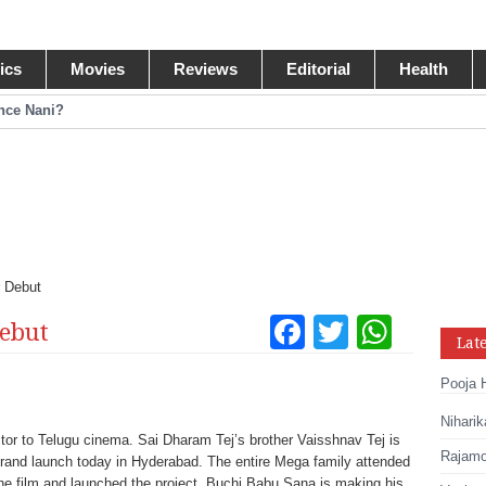
tics
Movies
Reviews
Editorial
Health
ance Nani?
omance Pawan Kalyan
egastar?
ide Collections
r Debut
Facebook
Twitter
What
Debut
Lat
Tumblr
Pinteres
Link
Pooja 
Share
Niharik
ctor to Telugu cinema. Sai Dharam Tej’s brother Vaisshnav Tej is
Rajamou
a grand launch today in Hyderabad. The entire Mega family attended
he film and launched the project. Buchi Babu Sana is making his