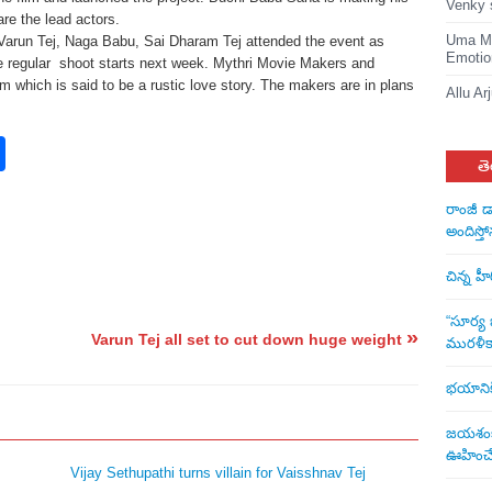
Venky 
re the lead actors.
Uma Ma
, Varun Tej, Naga Babu, Sai Dharam Tej attended the event as
Emotio
e regular shoot starts next week. Mythri Movie Makers and
lm which is said to be a rustic love story. The makers are in plans
Allu Ar
rest
nkedIn
Share
తె
రాంజీ డ
అందిస్తో
చిన్న హ
“సూర్య బ
»
Varun Tej all set to cut down huge weight
మురళీక
భయానికి 
జయశంకర్
ఊహించే 
Vijay Sethupathi turns villain for Vaisshnav Tej