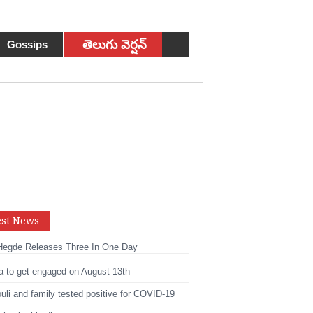
తెలుగు వెర్షన్
Gossips
sApp
est News
t
edIn
Hegde Releases Three In One Day
a to get engaged on August 13th
li and family tested positive for COVID-19