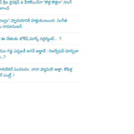
శ్రీజ డైరెక్ష‌న్ & హీరోయిన్‌గా “కొత్త కొత్తగా” సాంగ్
 లాంఛ్
ని సెల్వం” హృదయానికి హత్తుకుంటుంది: సంగీత
డు రామానుజన్
 ఈ నేత‌ల‌కు లోకేష్ మార్క్ రిటైర్మెంట్‌… ?
ుల గ‌డ్డ ఎప్ప‌ట‌కీ జ‌గ‌న్ అడ్డానే.. రిజ‌ర్వేష‌న్ మార్చినా
ు..?
లిటిక‌ల్ సంచ‌ల‌నం: నారా ఫ్యామిలీ అత్తా, కోడ‌ళ్ల
్ ఎంట్రీ..!