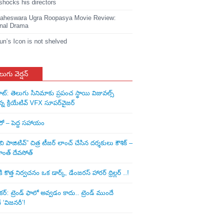
shocks his directors
heswara Ugra Roopasya Movie Review:
nal Drama
jun’s Icon is not shelved
లుగు వెర్షన్
ాట్: తెలుగు సినిమాకు ప్రపంచ స్థాయి విజువల్స్
న్న క్రియేటివ్ VFX సూపర్‌వైజర్
ీరో – పెద్ద సహాయం
ి పాజిటివ్” చిత్ర టీజర్ లాంచ్ చేసిన‌ దర్శకులు కౌశిక్ –
ాంత్ దేవసోత్
కొత్త నిర్వచనం ఒక డార్క్, డేంజరస్ హారర్ థ్రిల్లర్ ..!
: ట్రెండ్‌ ఫాలో అవ్వడం కాదు.. ట్రెండ్‌ ముందే
‘విజనరీ’!