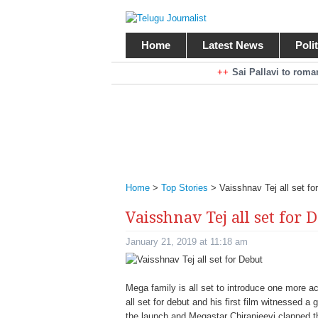
Home
Latest News
Poli
Braking News
Sai Pallavi to rom
Kiara Advani to r
Mohan Babu turns antagonist for M
Sarileru Neekevvaru 23 Days Worldw
Home
>
Top Stories
>
Vaisshnav Tej all set fo
Vaisshnav Tej all set for 
January 21, 2019 at 11:18 am
Mega family is all set to introduce one more a
all set for debut and his first film witnessed 
the launch and Megastar Chiranjeevi clapped t