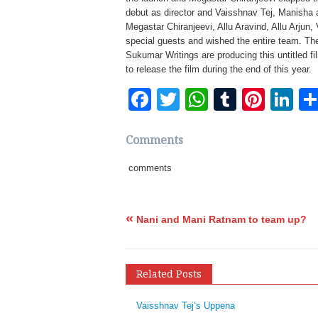
debut as director and Vaisshnav Tej, Manisha a
Megastar Chiranjeevi, Allu Aravind, Allu Arjun
special guests and wished the entire team. Th
Sukumar Writings are producing this untitled fi
to release the film during the end of this year.
Facebook
Twitter
WhatsApp
Tumblr
Pinte
Li
Comments
comments
«
Nani and Mani Ratnam to team up?
Related Posts
Vaisshnav Tej’s Uppena