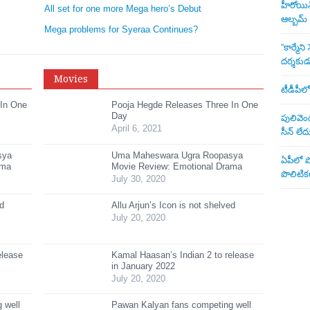
హీరోయిన్ 
All set for one more Mega hero’s Debut
ఆల్బమ్
Mega problems for Syeraa Continues?
“కార్మే
దర్శకు
Movies
టీడీపీలో
 In One
Pooja Hegde Releases Three In One
Day
పులివెంద
April 6, 2021
సీన్ లేద
sya
Uma Maheswara Ugra Roopasya
ఏపీలో పొ
ama
Movie Review: Emotional Drama
పొలిటికల
July 30, 2020
ed
Allu Arjun’s Icon is not shelved
July 20, 2020
elease
Kamal Haasan’s Indian 2 to release
in January 2022
July 20, 2020
 well
Pawan Kalyan fans competing well