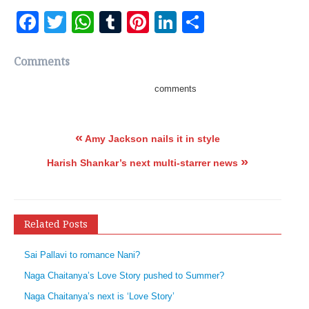
Facebook
Twitter
WhatsApp
Tumblr
Pinterest
LinkedIn
Share
Comments
comments
«
Amy Jackson nails it in style
»
Harish Shankar’s next multi-starrer news
Related Posts
Sai Pallavi to romance Nani?
Naga Chaitanya’s Love Story pushed to Summer?
Naga Chaitanya’s next is ‘Love Story’