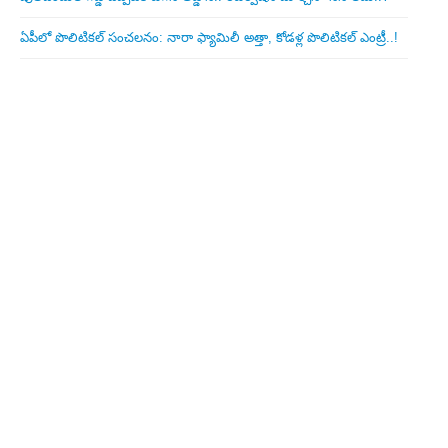
ఏపీలో పొలిటిక‌ల్ సంచ‌ల‌నం: నారా ఫ్యామిలీ అత్తా, కోడ‌ళ్ల పొలిటికల్ ఎంట్రీ..!