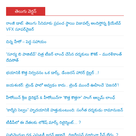
తెలుగు వెర్షన్
రాంజీ డాట్: తెలుగు సినిమాకు ప్రపంచ స్థాయి విజువల్స్ అందిస్తోన్న క్రియేటివ్
VFX సూపర్‌వైజర్
చిన్న హీరో – పెద్ద సహాయం
“సూర్య బి పాజిటివ్” చిత్ర టీజర్ లాంచ్ చేసిన‌ దర్శకులు కౌశిక్ – మురళీకాంత్
దేవసోత్
భయానికి కొత్త నిర్వచనం ఒక డార్క్, డేంజరస్ హారర్ థ్రిల్లర్ ..!
జయశంకర్: ట్రెండ్‌ ఫాలో అవ్వడం కాదు.. ట్రెండ్‌ ముందే ఊహించే ‘విజనరీ’!
హీరోయిన్ శ్రీజ డైరెక్ష‌న్ & హీరోయిన్‌గా “కొత్త కొత్తగా” సాంగ్ ఆల్బమ్ లాంఛ్
“కార్మేని సెల్వం” హృదయానికి హత్తుకుంటుంది: సంగీత దర్శకుడు రామానుజన్
టీడీపీలో ఈ నేత‌ల‌కు లోకేష్ మార్క్ రిటైర్మెంట్‌… ?
పులివెందుల గ‌డ్డ ఎప్ప‌ట‌కీ జ‌గ‌న్ అడ్డానే.. రిజ‌ర్వేష‌న్ మార్చినా సీన్ లేదు..?