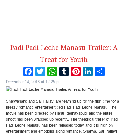
Padi Padi Leche Manasu Trailer: A
Treat for Youth
Facebook
Twitter
WhatsApp
Tumblr
Pinterest
LinkedI
Share
December 14, 2018 at 12:25 pm
Sharwanand and Sai Pallavi are teaming up for the first time for a
breezy romantic entertainer titled Padi Padi Leche Manasu. The
movie has been directed by Hanu Raghavapudi and the entire
shoot has been wrapped up recently. The theatrical trailer of Padi
Padi Leche Manasu has been released today and it is high on
entertainment and emotions along romance. Sharwa, Sai Pallavi