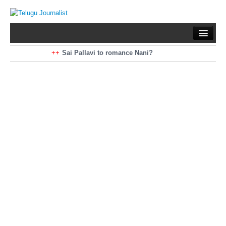
Home
Braking News
Sai Pallavi to romance Nani?
Kiara Advani to romance Pawan Kalyan
Latest News
Mohan Babu turns antagonist for Megastar?
Sarileru Neekevvaru 23 Days Worldwide Collections
Politics
Movies
Reviews
Editorial
Health
Gossips
తెలుగు వెర్షన్