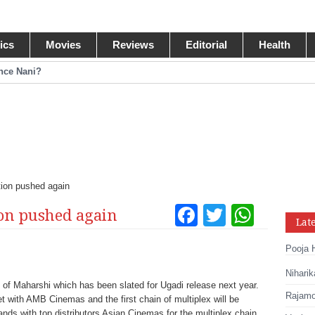
tics
Movies
Reviews
Editorial
Health
ance Nani?
omance Pawan Kalyan
egastar?
ide Collections
ion pushed again
Facebook
Twitter
What
on pushed again
Lat
Tumblr
Pinteres
Link
Pooja 
Share
Niharik
of Maharshi which has been slated for Ugadi release next year.
Rajamou
t with AMB Cinemas and the first chain of multiplex will be
nds with top distributors Asian Cinemas for the multiplex chain.