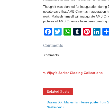
Though it was planned for inauguration during 
update says that AMB Cinemas inauguration ha
work. Mahesh himself will inaugurate AMB Cin
pictures of AMB Cinemas have been creating ri
Facebook
Twitter
WhatsApp
Tumblr
Pinte
Li
Comments
comments
«
Vijay’s Sarkar Closing Collections
Related Posts
Dasara Spl: Mahesh’s intense poster from S
Neekevvaru