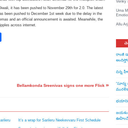
Venky 
Diwali, it has been pushed to November 29th for 2.0. The latest
Uma Ma
s been pushed to December 1st week due to the delay in the
Emotio
emas and an official announcement is awaited. Meanwhile, the
Allu Ar
pples across internet.
rest
nkedIn
Share
తె
రాంజీ డ
అందిస్తో
చిన్న హ
“సూర్య బ
»
Bellamkonda Sreenivas signs one more Flick
మురళీక
భయానికి 
జయశంకర్
ఊహించే 
arileru
It’s a wrap for Sarileru Neekevvaru First Schedule