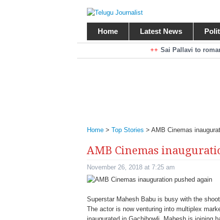
Home
Latest News
Poli
Braking News
Sai Pallavi to rom
Kiara Advani to r
Mohan Babu turns antagonist for M
Sarileru Neekevvaru 23 Days Worldw
Home
>
Top Stories
>
AMB Cinemas inaugurat
AMB Cinemas inaugurati
November 26, 2018 at 7:25 am
Superstar Mahesh Babu is busy with the shoot 
The actor is now venturing into multiplex marke
inaugurated in Gachibowli. Mahesh is joining ha