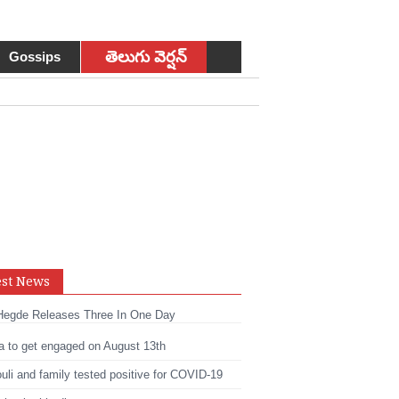
తెలుగు వెర్షన్
Gossips
sApp
est News
t
edIn
Hegde Releases Three In One Day
a to get engaged on August 13th
li and family tested positive for COVID-19