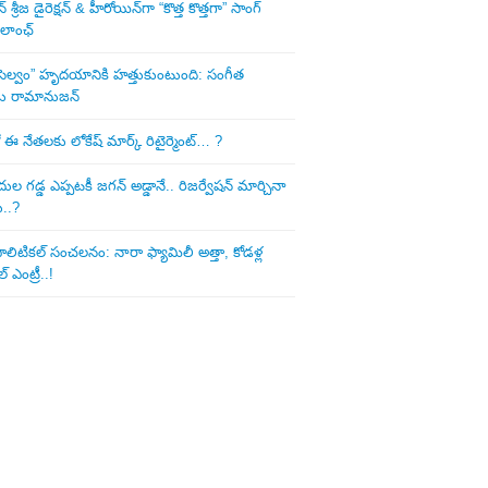
శ్రీజ డైరెక్ష‌న్ & హీరోయిన్‌గా “కొత్త కొత్తగా” సాంగ్
 లాంఛ్
ని సెల్వం” హృదయానికి హత్తుకుంటుంది: సంగీత
డు రామానుజన్
 ఈ నేత‌ల‌కు లోకేష్ మార్క్ రిటైర్మెంట్‌… ?
ుల గ‌డ్డ ఎప్ప‌ట‌కీ జ‌గ‌న్ అడ్డానే.. రిజ‌ర్వేష‌న్ మార్చినా
ు..?
లిటిక‌ల్ సంచ‌ల‌నం: నారా ఫ్యామిలీ అత్తా, కోడ‌ళ్ల
్ ఎంట్రీ..!