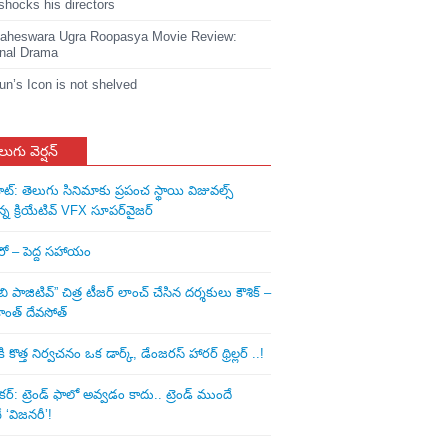
shocks his directors
heswara Ugra Roopasya Movie Review:
nal Drama
jun’s Icon is not shelved
లుగు వెర్షన్
ాట్: తెలుగు సినిమాకు ప్రపంచ స్థాయి విజువల్స్
న్న క్రియేటివ్ VFX సూపర్‌వైజర్
ీరో – పెద్ద సహాయం
ి పాజిటివ్” చిత్ర టీజర్ లాంచ్ చేసిన‌ దర్శకులు కౌశిక్ –
ాంత్ దేవసోత్
కొత్త నిర్వచనం ఒక డార్క్, డేంజరస్ హారర్ థ్రిల్లర్ ..!
: ట్రెండ్‌ ఫాలో అవ్వడం కాదు.. ట్రెండ్‌ ముందే
‘విజనరీ’!