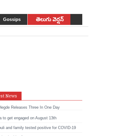
తెలుగు వెర్షన్
Gossips
sApp
est News
t
edIn
Hegde Releases Three In One Day
a to get engaged on August 13th
li and family tested positive for COVID-19