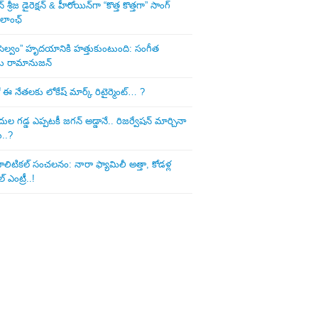
శ్రీజ డైరెక్ష‌న్ & హీరోయిన్‌గా “కొత్త కొత్తగా” సాంగ్
 లాంఛ్
ని సెల్వం” హృదయానికి హత్తుకుంటుంది: సంగీత
డు రామానుజన్
 ఈ నేత‌ల‌కు లోకేష్ మార్క్ రిటైర్మెంట్‌… ?
ుల గ‌డ్డ ఎప్ప‌ట‌కీ జ‌గ‌న్ అడ్డానే.. రిజ‌ర్వేష‌న్ మార్చినా
ు..?
లిటిక‌ల్ సంచ‌ల‌నం: నారా ఫ్యామిలీ అత్తా, కోడ‌ళ్ల
్ ఎంట్రీ..!