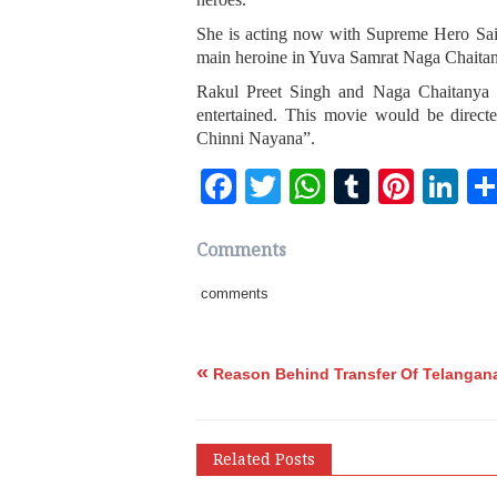
She is acting now with Supreme Hero Sai 
main heroine in Yuva Samrat Naga Chaitany
Rakul Preet Singh and Naga Chaitanya wi
entertained. This movie would be direc
Chinni Nayana”.
Facebook
Twitter
WhatsApp
Tumblr
Pinte
Li
Comments
comments
«
Reason Behind Transfer Of Telangana
Related Posts