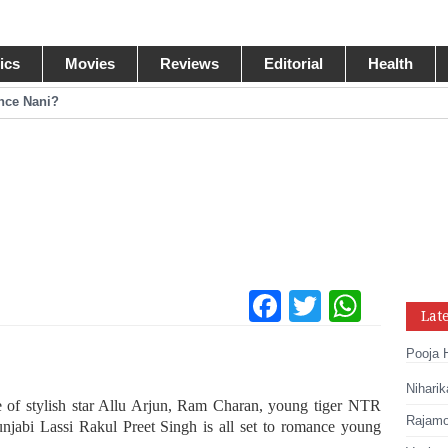
tics
Movies
Reviews
Editorial
Health
ance Nani?
omance Pawan Kalyan
egastar?
ide Collections
Facebook
Twitter
What
Lat
Tumblr
Pinteres
Link
Pooja 
Share
Niharik
ue of stylish star Allu Arjun, Ram Charan, young tiger NTR
Rajamou
njabi Lassi Rakul Preet Singh is all set to romance young