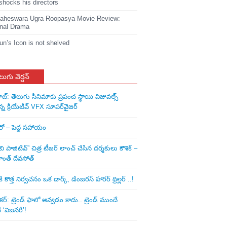
shocks his directors
heswara Ugra Roopasya Movie Review:
nal Drama
jun’s Icon is not shelved
లుగు వెర్షన్
ాట్: తెలుగు సినిమాకు ప్రపంచ స్థాయి విజువల్స్
న్న క్రియేటివ్ VFX సూపర్‌వైజర్
ీరో – పెద్ద సహాయం
ి పాజిటివ్” చిత్ర టీజర్ లాంచ్ చేసిన‌ దర్శకులు కౌశిక్ –
ాంత్ దేవసోత్
కొత్త నిర్వచనం ఒక డార్క్, డేంజరస్ హారర్ థ్రిల్లర్ ..!
: ట్రెండ్‌ ఫాలో అవ్వడం కాదు.. ట్రెండ్‌ ముందే
‘విజనరీ’!