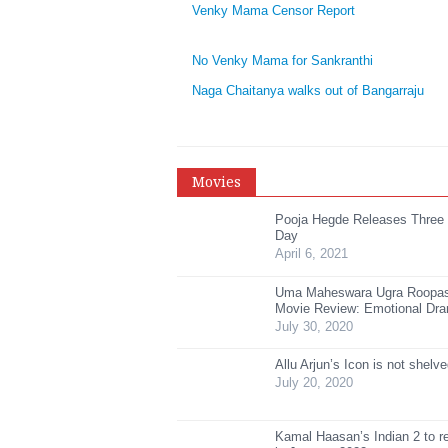
Venky Mama Censor Report
No Venky Mama for Sankranthi
Naga Chaitanya walks out of Bangarraju
Movies
Pooja Hegde Releases Three
Day
April 6, 2021
Uma Maheswara Ugra Roopa
Movie Review: Emotional Dr
July 30, 2020
Allu Arjun’s Icon is not shelv
July 20, 2020
Kamal Haasan’s Indian 2 to r