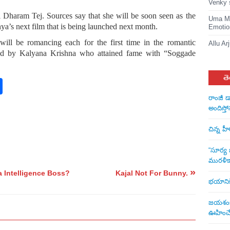
Venky 
Dharam Tej. Sources say that she will be soon seen as the
Uma Ma
a’s next film that is being launched next month.
Emotio
ll be romancing each for the first time in the romantic
Allu Ar
ted by Kalyana Krishna who attained fame with “Soggade
తె
rest
nkedIn
Share
రాంజీ డ
అందిస్తో
చిన్న హ
“సూర్య బ
మురళీక
»
 Intelligence Boss?
Kajal Not For Bunny.
భయానికి 
జయశంకర్
ఊహించే 