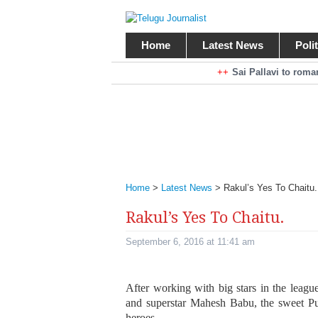
Home
Latest News
Poli
Braking News
Sai Pallavi to rom
Kiara Advani to r
Mohan Babu turns antagonist for M
Sarileru Neekevvaru 23 Days Worldw
Home
>
Latest News
>
Rakul’s Yes To Chaitu.
Rakul’s Yes To Chaitu.
September 6, 2016 at 11:41 am
After working with big stars in the leag
and superstar Mahesh Babu, the sweet Pu
heroes.