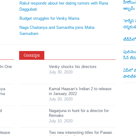
హీరోయిన్ 
Rakul responds about her dating rumors with Rana
ఆల్బమ్
Daggubati
Budget struggles for Venky Mama
“కార్మే
దర్శకు
Naga Chaitanya and Samantha joins Maha
Samudram
టీడీపీలో
పులివెంద
Gossips
సీన్ లేద
 In One
Venky shocks his directors
ఏపీలో పొ
July 30, 2020
పొలిటికల
sya
Kamal Haasan’s Indian 2 to release
ama
in January 2022
July 20, 2020
ed
Nagarjuna in hunt for a director for
Remake
July 10, 2020
elease
Two new interesting titles for Pawan