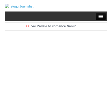
Home
Braking News
Sai Pallavi to romance Nani?
Kiara Advani to romance Pawan Kalyan
Latest News
Mohan Babu turns antagonist for Megastar?
Sarileru Neekevvaru 23 Days Worldwide Collections
Politics
Movies
Reviews
Editorial
Health
Gossips
తెలుగు వెర్షన్