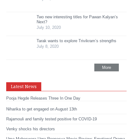
Two new interesting titles for Pawan Kalyan’s
Next?
July 10, 2020
Tarak wants to explore Trivikram’s strengths
July 8, 2020
More
Latest News
Pooja Hegde Releases Three In One Day
Niharika to get engaged on August 13th
Rajamouli and family tested positive for COVID-19
Venky shocks his directors
Uma Maheswara Ugra Roopasya Movie Review: Emotional Drama