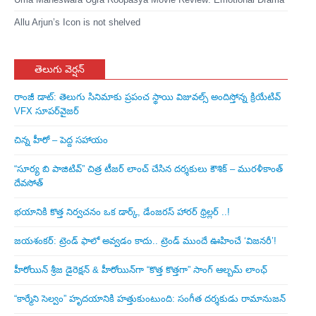
Allu Arjun’s Icon is not shelved
తెలుగు వెర్షన్
రాంజీ డాట్: తెలుగు సినిమాకు ప్రపంచ స్థాయి విజువల్స్ అందిస్తోన్న క్రియేటివ్
VFX సూపర్‌వైజర్
చిన్న హీరో – పెద్ద సహాయం
“సూర్య బి పాజిటివ్” చిత్ర టీజర్ లాంచ్ చేసిన‌ దర్శకులు కౌశిక్ – మురళీకాంత్
దేవసోత్
భయానికి కొత్త నిర్వచనం ఒక డార్క్, డేంజరస్ హారర్ థ్రిల్లర్ ..!
జయశంకర్: ట్రెండ్‌ ఫాలో అవ్వడం కాదు.. ట్రెండ్‌ ముందే ఊహించే ‘విజనరీ’!
హీరోయిన్ శ్రీజ డైరెక్ష‌న్ & హీరోయిన్‌గా “కొత్త కొత్తగా” సాంగ్ ఆల్బమ్ లాంఛ్
“కార్మేని సెల్వం” హృదయానికి హత్తుకుంటుంది: సంగీత దర్శకుడు రామానుజన్