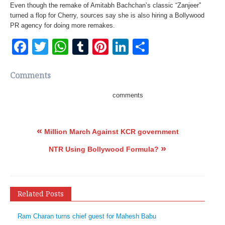
Even though the remake of Amitabh Bachchan’s classic “Zanjeer”
turned a flop for Cherry, sources say she is also hiring a Bollywood
PR agency for doing more remakes.
Facebook
Twitter
WhatsApp
Tumblr
Pinterest
LinkedIn
Share
Comments
comments
«
Million March Against KCR government
»
NTR Using Bollywood Formula?
Related Posts
Ram Charan turns chief guest for Mahesh Babu