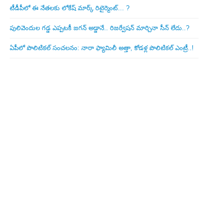
టీడీపీలో ఈ నేత‌ల‌కు లోకేష్ మార్క్ రిటైర్మెంట్‌… ?
పులివెందుల గ‌డ్డ ఎప్ప‌ట‌కీ జ‌గ‌న్ అడ్డానే.. రిజ‌ర్వేష‌న్ మార్చినా సీన్ లేదు..?
ఏపీలో పొలిటిక‌ల్ సంచ‌ల‌నం: నారా ఫ్యామిలీ అత్తా, కోడ‌ళ్ల పొలిటికల్ ఎంట్రీ..!