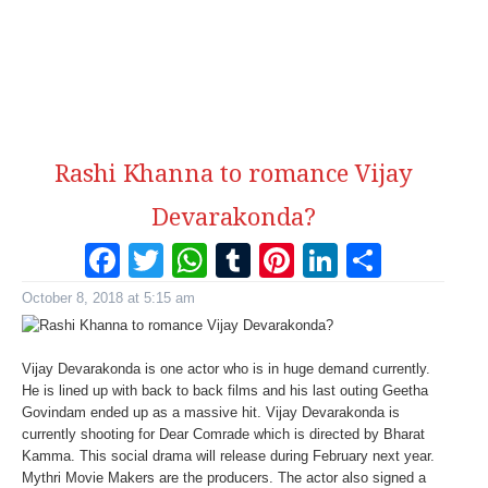
Rashi Khanna to romance Vijay
Devarakonda?
Facebook
Twitter
WhatsApp
Tumblr
Pinterest
LinkedI
Share
October 8, 2018 at 5:15 am
Vijay Devarakonda is one actor who is in huge demand currently.
He is lined up with back to back films and his last outing Geetha
Govindam ended up as a massive hit. Vijay Devarakonda is
currently shooting for Dear Comrade which is directed by Bharat
Kamma. This social drama will release during February next year.
Mythri Movie Makers are the producers. The actor also signed a