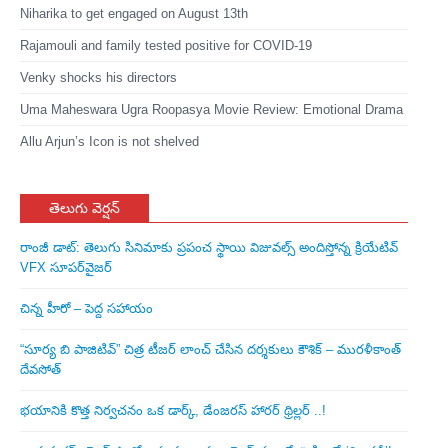
Niharika to get engaged on August 13th
Rajamouli and family tested positive for COVID-19
Venky shocks his directors
Uma Maheswara Ugra Roopasya Movie Review: Emotional Drama
Allu Arjun’s Icon is not shelved
తెలుగు వెర్షన్
రాంజీ డాట్: తెలుగు సినిమాకు ప్రపంచ స్థాయి విజువల్స్ అందిస్తోన్న క్రియేటివ్
VFX సూపర్‌వైజర్
చిన్న హీరో – పెద్ద సహాయం
“సూర్య బి పాజిటివ్” చిత్ర టీజర్ లాంచ్ చేసిన‌ దర్శకులు కౌశిక్ – మురళీకాంత్
దేవసోత్
భయానికి కొత్త నిర్వచనం ఒక డార్క్, డేంజరస్ హారర్ థ్రిల్లర్ ..!