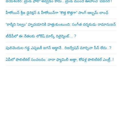
జయశంకర్: ట్రెండ్‌ ఫాలో అవ్వడం కాదు.. ట్రెండ్‌ ముందే ఊహించే ‘విజనరీ’!
హీరోయిన్ శ్రీజ డైరెక్ష‌న్ & హీరోయిన్‌గా “కొత్త కొత్తగా” సాంగ్ ఆల్బమ్ లాంఛ్
“కార్మేని సెల్వం” హృదయానికి హత్తుకుంటుంది: సంగీత దర్శకుడు రామానుజన్
టీడీపీలో ఈ నేత‌ల‌కు లోకేష్ మార్క్ రిటైర్మెంట్‌… ?
పులివెందుల గ‌డ్డ ఎప్ప‌ట‌కీ జ‌గ‌న్ అడ్డానే.. రిజ‌ర్వేష‌న్ మార్చినా సీన్ లేదు..?
ఏపీలో పొలిటిక‌ల్ సంచ‌ల‌నం: నారా ఫ్యామిలీ అత్తా, కోడ‌ళ్ల పొలిటికల్ ఎంట్రీ..!