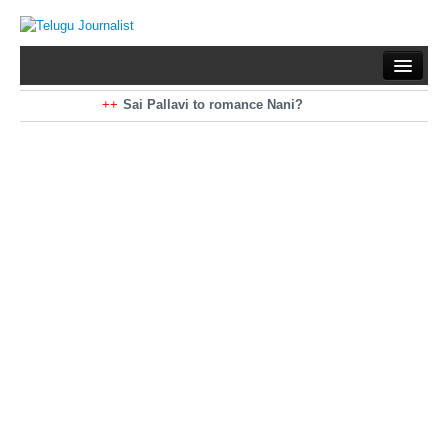
Home
Braking News
Sai Pallavi to romance Nani?
Kiara Advani to romance Pawan Kalyan
Latest News
Mohan Babu turns antagonist for Megastar?
Sarileru Neekevvaru 23 Days Worldwide Collections
Politics
Movies
Reviews
Editorial
Health
Gossips
తెలుగు వెర్షన్