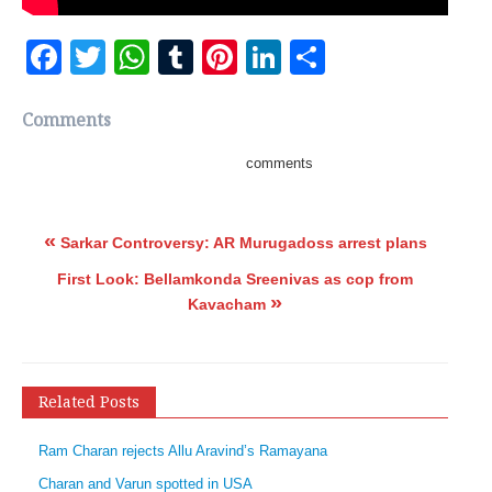
Facebook
Twitter
WhatsApp
Tumblr
Pinterest
LinkedIn
Share
Comments
comments
«
Sarkar Controversy: AR Murugadoss arrest plans
First Look: Bellamkonda Sreenivas as cop from
»
Kavacham
Related Posts
Ram Charan rejects Allu Aravind’s Ramayana
Charan and Varun spotted in USA