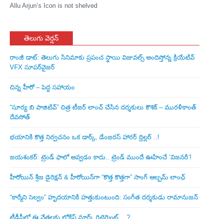
Allu Arjun’s Icon is not shelved
తెలుగు వెర్షన్
రాంజీ డాట్: తెలుగు సినిమాకు ప్రపంచ స్థాయి విజువల్స్ అందిస్తోన్న క్రియేటివ్
VFX సూపర్‌వైజర్
చిన్న హీరో – పెద్ద సహాయం
“సూర్య బి పాజిటివ్” చిత్ర టీజర్ లాంచ్ చేసిన‌ దర్శకులు కౌశిక్ – మురళీకాంత్
దేవసోత్
భయానికి కొత్త నిర్వచనం ఒక డార్క్, డేంజరస్ హారర్ థ్రిల్లర్ ..!
జయశంకర్: ట్రెండ్‌ ఫాలో అవ్వడం కాదు.. ట్రెండ్‌ ముందే ఊహించే ‘విజనరీ’!
హీరోయిన్ శ్రీజ డైరెక్ష‌న్ & హీరోయిన్‌గా “కొత్త కొత్తగా” సాంగ్ ఆల్బమ్ లాంఛ్
“కార్మేని సెల్వం” హృదయానికి హత్తుకుంటుంది: సంగీత దర్శకుడు రామానుజన్
టీడీపీలో ఈ నేత‌ల‌కు లోకేష్ మార్క్ రిటైర్మెంట్‌… ?