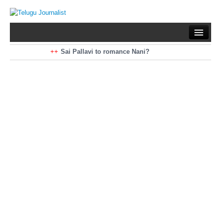
Home
Braking News
Sai Pallavi to romance Nani?
Kiara Advani to romance Pawan Kalyan
Latest News
Mohan Babu turns antagonist for Megastar?
Sarileru Neekevvaru 23 Days Worldwide Collections
Politics
Movies
Reviews
Editorial
Health
Gossips
తెలుగు వెర్షన్