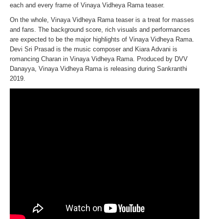
each and every frame of Vinaya Vidheya Rama teaser.
On the whole, Vinaya Vidheya Rama teaser is a treat for masses
and fans. The background score, rich visuals and performances
are expected to be the major highlights of Vinaya Vidheya Rama.
Devi Sri Prasad is the music composer and Kiara Advani is
romancing Charan in Vinaya Vidheya Rama. Produced by DVV
Danayya, Vinaya Vidheya Rama is releasing during Sankranthi
2019.