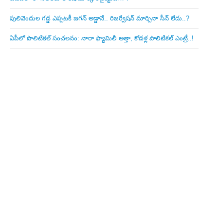
పులివెందుల గ‌డ్డ ఎప్ప‌ట‌కీ జ‌గ‌న్ అడ్డానే.. రిజ‌ర్వేష‌న్ మార్చినా సీన్ లేదు..?
ఏపీలో పొలిటిక‌ల్ సంచ‌ల‌నం: నారా ఫ్యామిలీ అత్తా, కోడ‌ళ్ల పొలిటికల్ ఎంట్రీ..!