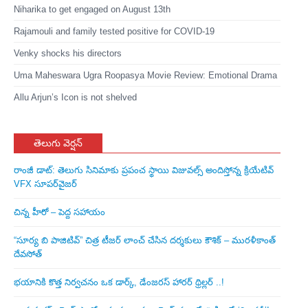
Niharika to get engaged on August 13th
Rajamouli and family tested positive for COVID-19
Venky shocks his directors
Uma Maheswara Ugra Roopasya Movie Review: Emotional Drama
Allu Arjun’s Icon is not shelved
తెలుగు వెర్షన్
రాంజీ డాట్: తెలుగు సినిమాకు ప్రపంచ స్థాయి విజువల్స్ అందిస్తోన్న క్రియేటివ్
VFX సూపర్‌వైజర్
చిన్న హీరో – పెద్ద సహాయం
“సూర్య బి పాజిటివ్” చిత్ర టీజర్ లాంచ్ చేసిన‌ దర్శకులు కౌశిక్ – మురళీకాంత్
దేవసోత్
భయానికి కొత్త నిర్వచనం ఒక డార్క్, డేంజరస్ హారర్ థ్రిల్లర్ ..!