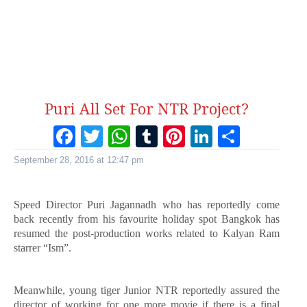
Puri All Set For NTR Project?
Facebook
Twitter
WhatsApp
Tumblr
Pinterest
LinkedI
Share
September 28, 2016 at 12:47 pm
Speed Director Puri Jagannadh who has reportedly come
back recently from his
favourite holiday spot Bangkok has
resumed the post-production works related to Kalyan Ram
starrer “Ism”.
Meanwhile, young tiger Junior NTR reportedly assured the
director of working for one more movie if there is a final