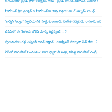
జయశంకర్: ట్రెండ్‌ ఫాలో అవ్వడం కాదు.. ట్రెండ్‌ ముందే ఊహించే ‘విజనరీ’!
హీరోయిన్ శ్రీజ డైరెక్ష‌న్ & హీరోయిన్‌గా “కొత్త కొత్తగా” సాంగ్ ఆల్బమ్ లాంఛ్
“కార్మేని సెల్వం” హృదయానికి హత్తుకుంటుంది: సంగీత దర్శకుడు రామానుజన్
టీడీపీలో ఈ నేత‌ల‌కు లోకేష్ మార్క్ రిటైర్మెంట్‌… ?
పులివెందుల గ‌డ్డ ఎప్ప‌ట‌కీ జ‌గ‌న్ అడ్డానే.. రిజ‌ర్వేష‌న్ మార్చినా సీన్ లేదు..?
ఏపీలో పొలిటిక‌ల్ సంచ‌ల‌నం: నారా ఫ్యామిలీ అత్తా, కోడ‌ళ్ల పొలిటికల్ ఎంట్రీ..!