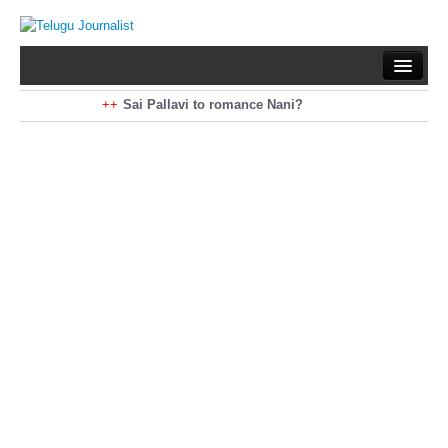
Home
Braking News
Sai Pallavi to romance Nani?
Kiara Advani to romance Pawan Kalyan
Latest News
Mohan Babu turns antagonist for Megastar?
Sarileru Neekevvaru 23 Days Worldwide Collections
Politics
Movies
Reviews
Editorial
Health
Gossips
తెలుగు వెర్షన్