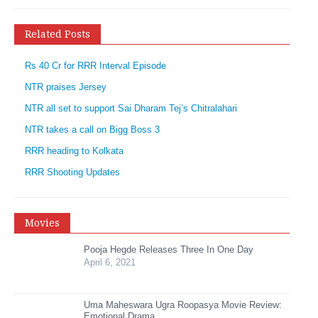
Related Posts
Rs 40 Cr for RRR Interval Episode
NTR praises Jersey
NTR all set to support Sai Dharam Tej’s Chitralahari
NTR takes a call on Bigg Boss 3
RRR heading to Kolkata
RRR Shooting Updates
Movies
Pooja Hegde Releases Three In One Day
April 6, 2021
Uma Maheswara Ugra Roopasya Movie Review:
Emotional Drama