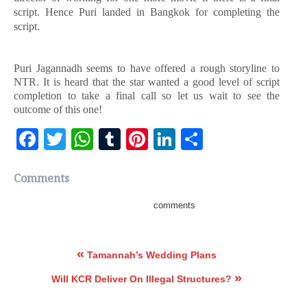
script. Hence Puri landed in Bangkok for completing the
script.
Puri Jagannadh seems to have offered a rough storyline to
NTR. It is heard that the star wanted a good level of script
completion to take a final call so let us wait to see the
outcome of this one!
Facebook
Twitter
WhatsApp
Tumblr
Pinterest
LinkedIn
Share
Comments
comments
«
Tamannah’s Wedding Plans
»
Will KCR Deliver On Illegal Structures?