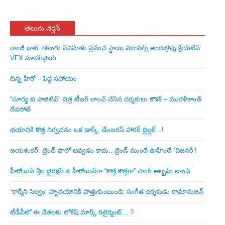
తెలుగు వెర్షన్
రాంజీ డాట్: తెలుగు సినిమాకు ప్రపంచ స్థాయి విజువల్స్ అందిస్తోన్న క్రియేటివ్
VFX సూపర్‌వైజర్
చిన్న హీరో – పెద్ద సహాయం
“సూర్య బి పాజిటివ్” చిత్ర టీజర్ లాంచ్ చేసిన‌ దర్శకులు కౌశిక్ – మురళీకాంత్
దేవసోత్
భయానికి కొత్త నిర్వచనం ఒక డార్క్, డేంజరస్ హారర్ థ్రిల్లర్ ..!
జయశంకర్: ట్రెండ్‌ ఫాలో అవ్వడం కాదు.. ట్రెండ్‌ ముందే ఊహించే ‘విజనరీ’!
హీరోయిన్ శ్రీజ డైరెక్ష‌న్ & హీరోయిన్‌గా “కొత్త కొత్తగా” సాంగ్ ఆల్బమ్ లాంఛ్
“కార్మేని సెల్వం” హృదయానికి హత్తుకుంటుంది: సంగీత దర్శకుడు రామానుజన్
టీడీపీలో ఈ నేత‌ల‌కు లోకేష్ మార్క్ రిటైర్మెంట్‌… ?