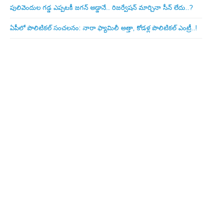
పులివెందుల గ‌డ్డ ఎప్ప‌ట‌కీ జ‌గ‌న్ అడ్డానే.. రిజ‌ర్వేష‌న్ మార్చినా సీన్ లేదు..?
ఏపీలో పొలిటిక‌ల్ సంచ‌ల‌నం: నారా ఫ్యామిలీ అత్తా, కోడ‌ళ్ల పొలిటికల్ ఎంట్రీ..!