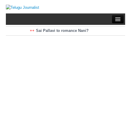
Home
Braking News
Sai Pallavi to romance Nani?
Kiara Advani to romance Pawan Kalyan
Latest News
Mohan Babu turns antagonist for Megastar?
Sarileru Neekevvaru 23 Days Worldwide Collections
Politics
Movies
Reviews
Editorial
Health
Gossips
తెలుగు వెర్షన్