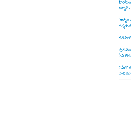
హీరోయిన్ 
ఆల్బమ్
“కార్మే
దర్శకు
టీడీపీలో
పులివెంద
సీన్ లేద
ఏపీలో పొ
పొలిటికల