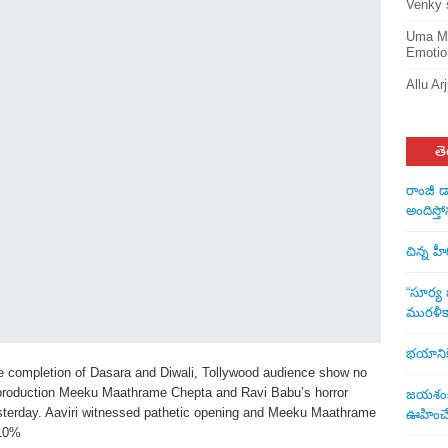
Share
Venky 
Uma Ma
Emotio
Allu Ar
తె
రాంజీ డ
అందిస్తో
చిన్న హ
“సూర్య బ
మురళీక
భయానికి 
the completion of Dasara and Diwali, Tollywood audience show no
n production Meeku Maathrame Chepta and Ravi Babu’s horror
జయశంకర్
yesterday. Aaviri witnessed pathetic opening and Meeku Maathrame
ఊహించే 
 10%