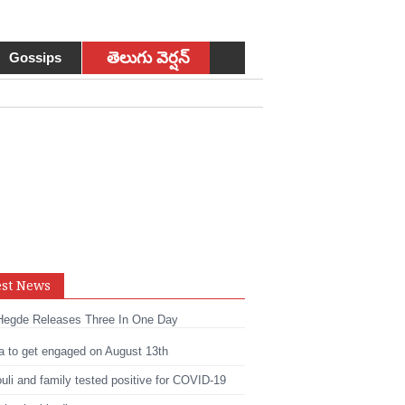
తెలుగు వెర్షన్
Gossips
est News
Hegde Releases Three In One Day
sApp
a to get engaged on August 13th
t
edIn
li and family tested positive for COVID-19