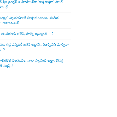
శ్రీజ డైరెక్ష‌న్ & హీరోయిన్‌గా “కొత్త కొత్తగా” సాంగ్
 లాంఛ్
ని సెల్వం” హృదయానికి హత్తుకుంటుంది: సంగీత
డు రామానుజన్
 ఈ నేత‌ల‌కు లోకేష్ మార్క్ రిటైర్మెంట్‌… ?
ుల గ‌డ్డ ఎప్ప‌ట‌కీ జ‌గ‌న్ అడ్డానే.. రిజ‌ర్వేష‌న్ మార్చినా
ు..?
లిటిక‌ల్ సంచ‌ల‌నం: నారా ఫ్యామిలీ అత్తా, కోడ‌ళ్ల
్ ఎంట్రీ..!