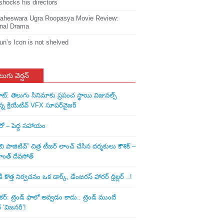
shocks his directors
heswara Ugra Roopasya Movie Review:
nal Drama
jun’s Icon is not shelved
లుగు వెర్షన్
ాట్: తెలుగు సినిమాకు ప్రపంచ స్థాయి విజువల్స్
న్న క్రియేటివ్ VFX సూపర్‌వైజర్
ీరో – పెద్ద సహాయం
ి పాజిటివ్” చిత్ర టీజర్ లాంచ్ చేసిన‌ దర్శకులు కౌశిక్ –
ాంత్ దేవసోత్
కొత్త నిర్వచనం ఒక డార్క్, డేంజరస్ హారర్ థ్రిల్లర్ ..!
: ట్రెండ్‌ ఫాలో అవ్వడం కాదు.. ట్రెండ్‌ ముందే
‘విజనరీ’!