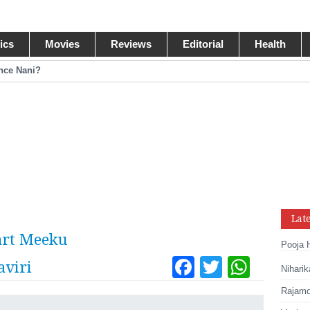
tics
Movies
Reviews
Editorial
Health
ance Nani?
omance Pawan Kalyan
egastar?
ide Collections
Lat
tart Meeku
Pooja 
Facebook
Twitter
What
viri
Niharik
Tumblr
Pinteres
Link
Rajamou