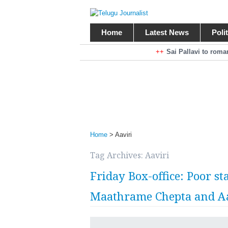
Home
Latest News
Poli
Braking News
Sai Pallavi to rom
Kiara Advani to r
Mohan Babu turns antagonist for M
Sarileru Neekevvaru 23 Days Worldw
Home
>
Aaviri
Tag Archives:
Aaviri
Friday Box-office: Poor s
Maathrame Chepta and Aa