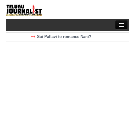
Home
Braking News
Sai Pallavi to romance Nani?
Kiara Advani to romance Pawan Kalyan
Latest News
Mohan Babu turns antagonist for Megastar?
Sarileru Neekevvaru 23 Days Worldwide Collections
Politics
Movies
Reviews
Editorial
Health
Gossips
తెలుగు వెర్షన్