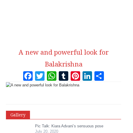
A new and powerful look for
Balakrishna
Facebook
Twitter
WhatsApp
Tumblr
Pinterest
LinkedI
Share
Gallery
Pic Talk: Kiara Advani’s sensuous pose
July 20, 2020