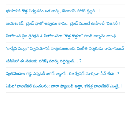
భయానికి కొత్త నిర్వచనం ఒక డార్క్, డేంజరస్ హారర్ థ్రిల్లర్ ..!
జయశంకర్: ట్రెండ్‌ ఫాలో అవ్వడం కాదు.. ట్రెండ్‌ ముందే ఊహించే ‘విజనరీ’!
హీరోయిన్ శ్రీజ డైరెక్ష‌న్ & హీరోయిన్‌గా “కొత్త కొత్తగా” సాంగ్ ఆల్బమ్ లాంఛ్
“కార్మేని సెల్వం” హృదయానికి హత్తుకుంటుంది: సంగీత దర్శకుడు రామానుజన్
టీడీపీలో ఈ నేత‌ల‌కు లోకేష్ మార్క్ రిటైర్మెంట్‌… ?
పులివెందుల గ‌డ్డ ఎప్ప‌ట‌కీ జ‌గ‌న్ అడ్డానే.. రిజ‌ర్వేష‌న్ మార్చినా సీన్ లేదు..?
ఏపీలో పొలిటిక‌ల్ సంచ‌ల‌నం: నారా ఫ్యామిలీ అత్తా, కోడ‌ళ్ల పొలిటికల్ ఎంట్రీ..!