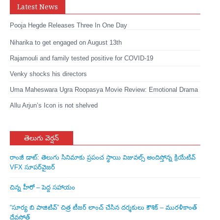
Latest News
Pooja Hegde Releases Three In One Day
Niharika to get engaged on August 13th
Rajamouli and family tested positive for COVID-19
Venky shocks his directors
Uma Maheswara Ugra Roopasya Movie Review: Emotional Drama
Allu Arjun’s Icon is not shelved
తెలుగు వెర్షన్
రాంజీ డాట్: తెలుగు సినిమాకు ప్రపంచ స్థాయి విజువల్స్ అందిస్తోన్న క్రియేటివ్
VFX సూపర్‌వైజర్
చిన్న హీరో – పెద్ద సహాయం
“సూర్య బి పాజిటివ్” చిత్ర టీజర్ లాంచ్ చేసిన‌ దర్శకులు కౌశిక్ – మురళీకాంత్
దేవసోత్