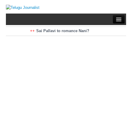
Home
Braking News
Sai Pallavi to romance Nani?
Kiara Advani to romance Pawan Kalyan
Latest News
Mohan Babu turns antagonist for Megastar?
Sarileru Neekevvaru 23 Days Worldwide Collections
Politics
Movies
Reviews
Editorial
Health
Gossips
తెలుగు వెర్షన్