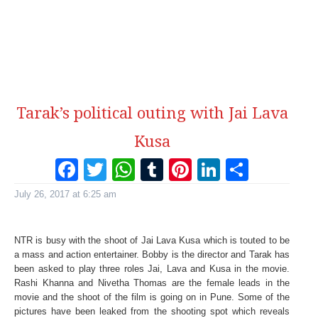
Tarak’s political outing with Jai Lava
Kusa
Facebook
Twitter
WhatsApp
Tumblr
Pinterest
LinkedI
Share
July 26, 2017 at 6:25 am
NTR is busy with the shoot of Jai Lava Kusa which is touted to be
a mass and action entertainer. Bobby is the director and Tarak has
been asked to play three roles Jai, Lava and Kusa in the movie.
Rashi Khanna and Nivetha Thomas are the female leads in the
movie and the shoot of the film is going on in Pune. Some of the
pictures have been leaked from the shooting spot which reveals