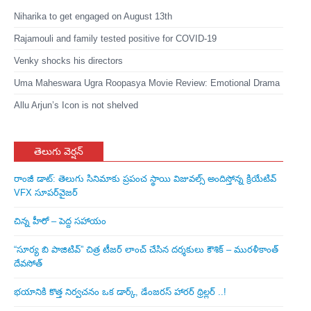
Niharika to get engaged on August 13th
Rajamouli and family tested positive for COVID-19
Venky shocks his directors
Uma Maheswara Ugra Roopasya Movie Review: Emotional Drama
Allu Arjun’s Icon is not shelved
తెలుగు వెర్షన్
రాంజీ డాట్: తెలుగు సినిమాకు ప్రపంచ స్థాయి విజువల్స్ అందిస్తోన్న క్రియేటివ్
VFX సూపర్‌వైజర్
చిన్న హీరో – పెద్ద సహాయం
“సూర్య బి పాజిటివ్” చిత్ర టీజర్ లాంచ్ చేసిన‌ దర్శకులు కౌశిక్ – మురళీకాంత్
దేవసోత్
భయానికి కొత్త నిర్వచనం ఒక డార్క్, డేంజరస్ హారర్ థ్రిల్లర్ ..!