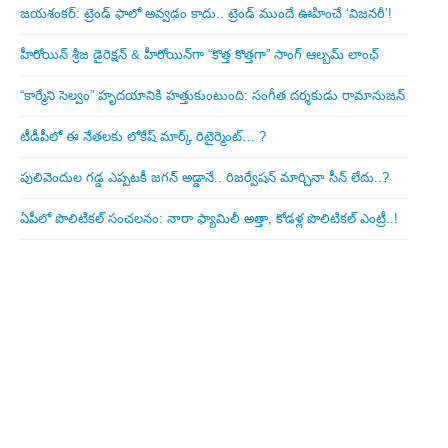
జయశంకర్: ట్రెండ్‌ ఫాలో అవ్వడం కాదు.. ట్రెండ్‌ ముందే ఊహించే ‘విజనరీ’!
హీరోయిన్ శ్రీజ డైరెక్ష‌న్ & హీరోయిన్‌గా “కొత్త కొత్తగా” సాంగ్ ఆల్బమ్ లాంఛ్
“కార్మేని సెల్వం” హృదయానికి హత్తుకుంటుంది: సంగీత దర్శకుడు రామానుజన్
టీడీపీలో ఈ నేత‌ల‌కు లోకేష్ మార్క్ రిటైర్మెంట్‌… ?
పులివెందుల గ‌డ్డ ఎప్ప‌ట‌కీ జ‌గ‌న్ అడ్డానే.. రిజ‌ర్వేష‌న్ మార్చినా సీన్ లేదు..?
ఏపీలో పొలిటిక‌ల్ సంచ‌ల‌నం: నారా ఫ్యామిలీ అత్తా, కోడ‌ళ్ల పొలిటికల్ ఎంట్రీ..!