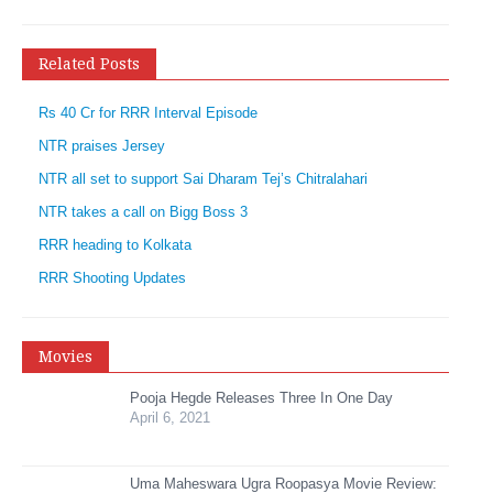
Related Posts
Rs 40 Cr for RRR Interval Episode
NTR praises Jersey
NTR all set to support Sai Dharam Tej’s Chitralahari
NTR takes a call on Bigg Boss 3
RRR heading to Kolkata
RRR Shooting Updates
Movies
Pooja Hegde Releases Three In One Day
April 6, 2021
Uma Maheswara Ugra Roopasya Movie Review: