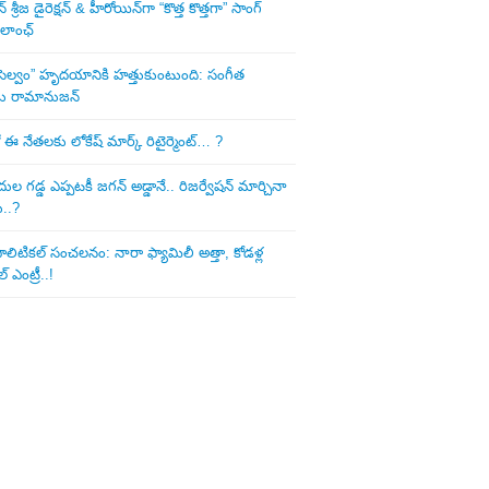
శ్రీజ డైరెక్ష‌న్ & హీరోయిన్‌గా “కొత్త కొత్తగా” సాంగ్
 లాంఛ్
ని సెల్వం” హృదయానికి హత్తుకుంటుంది: సంగీత
డు రామానుజన్
 ఈ నేత‌ల‌కు లోకేష్ మార్క్ రిటైర్మెంట్‌… ?
ుల గ‌డ్డ ఎప్ప‌ట‌కీ జ‌గ‌న్ అడ్డానే.. రిజ‌ర్వేష‌న్ మార్చినా
ు..?
లిటిక‌ల్ సంచ‌ల‌నం: నారా ఫ్యామిలీ అత్తా, కోడ‌ళ్ల
్ ఎంట్రీ..!