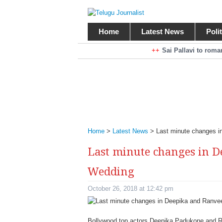
Home
Latest News
Poli
Braking News
Sai Pallavi to rom
Kiara Advani to r
Mohan Babu turns antagonist for M
Sarileru Neekevvaru 23 Days Worldw
Home
>
Latest News
>
Last minute changes i
Last minute changes in D
Wedding
October 26, 2018 at 12:42 pm
Bollywood top actors Deepika Padukone and Ra