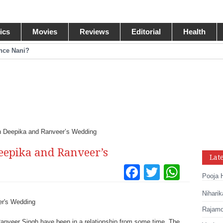
tics
Movies
Reviews
Editorial
Health
ance Nani?
omance Pawan Kalyan
egastar?
ide Collections
n Deepika and Ranveer’s Wedding
eepika and Ranveer’s
Lat
Facebook
Twitter
What
Pooja 
Tumblr
Pinteres
Link
Niharik
Share
Rajamou
nveer Singh have been in a relationship from some time. The