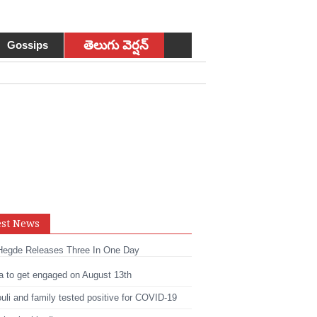
తెలుగు వెర్షన్
Gossips
est News
sApp
Hegde Releases Three In One Day
t
edIn
a to get engaged on August 13th
li and family tested positive for COVID-19