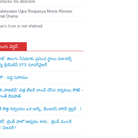
shocks his directors
heswara Ugra Roopasya Movie Review:
nal Drama
jun’s Icon is not shelved
లుగు వెర్షన్
ాట్: తెలుగు సినిమాకు ప్రపంచ స్థాయి విజువల్స్
న్న క్రియేటివ్ VFX సూపర్‌వైజర్
ీరో – పెద్ద సహాయం
ి పాజిటివ్” చిత్ర టీజర్ లాంచ్ చేసిన‌ దర్శకులు కౌశిక్ –
ాంత్ దేవసోత్
కొత్త నిర్వచనం ఒక డార్క్, డేంజరస్ హారర్ థ్రిల్లర్ ..!
: ట్రెండ్‌ ఫాలో అవ్వడం కాదు.. ట్రెండ్‌ ముందే
‘విజనరీ’!