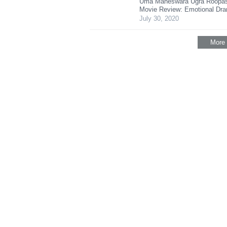
Uma Maheswara Ugra Roopa
Movie Review: Emotional Dr
July 30, 2020
More