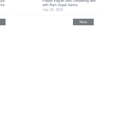
sya
Pawan Kalyan fans competing well
ama
with Ram Gopal Varma
July 20, 2020
More