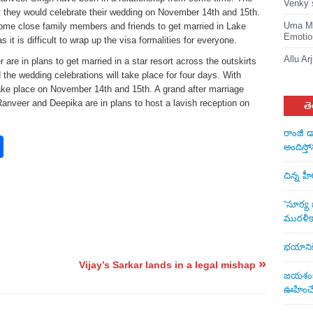
Venky 
 they would celebrate their wedding on November 14th and 15th.
Uma Ma
h some close family members and friends to get married in Lake
Emotio
t is difficult to wrap up the visa formalities for everyone.
Allu Ar
are in plans to get married in a star resort across the outskirts
 the wedding celebrations will take place for four days. With
ke place on November 14th and 15th. A grand after marriage
Ranveer and Deepika are in plans to host a lavish reception on
తె
రాంజీ డ
rest
nkedIn
Share
అందిస్తో
చిన్న హ
“సూర్య బ
మురళీక
భయానికి 
»
Vijay’s Sarkar lands in a legal mishap
జయశంకర్
ఊహించే 