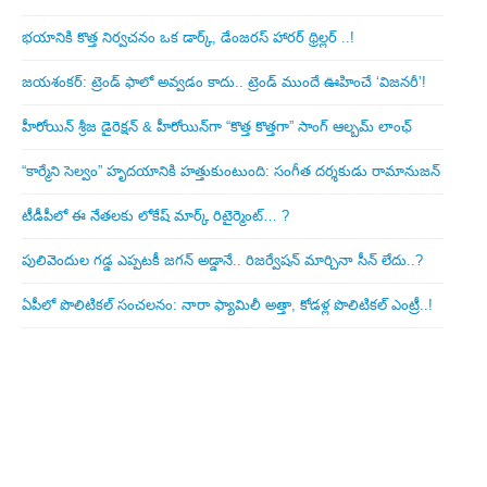
భయానికి కొత్త నిర్వచనం ఒక డార్క్, డేంజరస్ హారర్ థ్రిల్లర్ ..!
జయశంకర్: ట్రెండ్‌ ఫాలో అవ్వడం కాదు.. ట్రెండ్‌ ముందే ఊహించే ‘విజనరీ’!
హీరోయిన్ శ్రీజ డైరెక్ష‌న్ & హీరోయిన్‌గా “కొత్త కొత్తగా” సాంగ్ ఆల్బమ్ లాంఛ్
“కార్మేని సెల్వం” హృదయానికి హత్తుకుంటుంది: సంగీత దర్శకుడు రామానుజన్
టీడీపీలో ఈ నేత‌ల‌కు లోకేష్ మార్క్ రిటైర్మెంట్‌… ?
పులివెందుల గ‌డ్డ ఎప్ప‌ట‌కీ జ‌గ‌న్ అడ్డానే.. రిజ‌ర్వేష‌న్ మార్చినా సీన్ లేదు..?
ఏపీలో పొలిటిక‌ల్ సంచ‌ల‌నం: నారా ఫ్యామిలీ అత్తా, కోడ‌ళ్ల పొలిటికల్ ఎంట్రీ..!