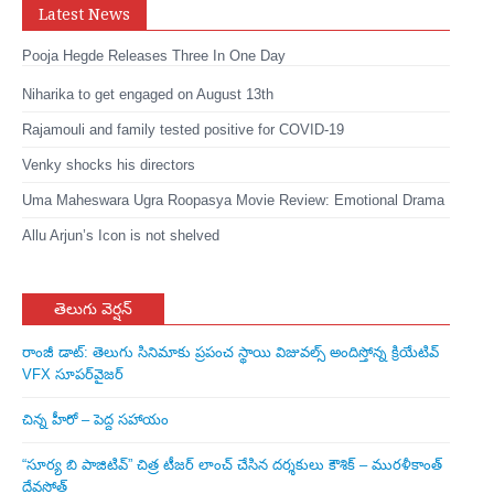
Latest News
Pooja Hegde Releases Three In One Day
Niharika to get engaged on August 13th
Rajamouli and family tested positive for COVID-19
Venky shocks his directors
Uma Maheswara Ugra Roopasya Movie Review: Emotional Drama
Allu Arjun’s Icon is not shelved
తెలుగు వెర్షన్
రాంజీ డాట్: తెలుగు సినిమాకు ప్రపంచ స్థాయి విజువల్స్ అందిస్తోన్న క్రియేటివ్
VFX సూపర్‌వైజర్
చిన్న హీరో – పెద్ద సహాయం
“సూర్య బి పాజిటివ్” చిత్ర టీజర్ లాంచ్ చేసిన‌ దర్శకులు కౌశిక్ – మురళీకాంత్
దేవసోత్