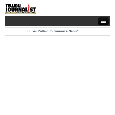
Home
Braking News
Sai Pallavi to romance Nani?
Kiara Advani to romance Pawan Kalyan
Latest News
Mohan Babu turns antagonist for Megastar?
Sarileru Neekevvaru 23 Days Worldwide Collections
Politics
Movies
Reviews
Editorial
Health
Gossips
తెలుగు వెర్షన్