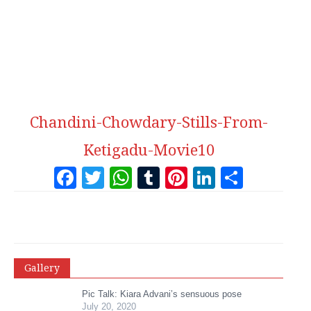
Chandini-Chowdary-Stills-From-
Ketigadu-Movie10
Facebook
Twitter
WhatsApp
Tumblr
Pinterest
LinkedI
Share
Gallery
Pic Talk: Kiara Advani’s sensuous pose
July 20, 2020