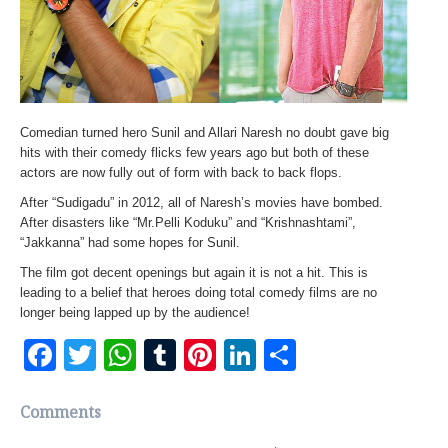
Comedian turned hero Sunil and Allari Naresh no doubt gave big
hits with their comedy flicks few years ago but both of these
actors are now fully out of form with back to back flops.
After “Sudigadu” in 2012, all of Naresh’s movies have bombed.
After disasters like “Mr.Pelli Koduku” and “Krishnashtami”,
“Jakkanna” had some hopes for Sunil.
The film got decent openings but again it is not a hit. This is
leading to a belief that heroes doing total comedy films are no
longer being lapped up by the audience!
Facebook
Twitter
WhatsApp
Tumblr
Pinterest
LinkedIn
Share
Comments