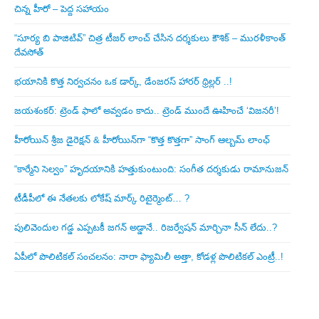
చిన్న హీరో – పెద్ద సహాయం
“సూర్య బి పాజిటివ్” చిత్ర టీజర్ లాంచ్ చేసిన‌ దర్శకులు కౌశిక్ – మురళీకాంత్
దేవసోత్
భయానికి కొత్త నిర్వచనం ఒక డార్క్, డేంజరస్ హారర్ థ్రిల్లర్ ..!
జయశంకర్: ట్రెండ్‌ ఫాలో అవ్వడం కాదు.. ట్రెండ్‌ ముందే ఊహించే ‘విజనరీ’!
హీరోయిన్ శ్రీజ డైరెక్ష‌న్ & హీరోయిన్‌గా “కొత్త కొత్తగా” సాంగ్ ఆల్బమ్ లాంఛ్
“కార్మేని సెల్వం” హృదయానికి హత్తుకుంటుంది: సంగీత దర్శకుడు రామానుజన్
టీడీపీలో ఈ నేత‌ల‌కు లోకేష్ మార్క్ రిటైర్మెంట్‌… ?
పులివెందుల గ‌డ్డ ఎప్ప‌ట‌కీ జ‌గ‌న్ అడ్డానే.. రిజ‌ర్వేష‌న్ మార్చినా సీన్ లేదు..?
ఏపీలో పొలిటిక‌ల్ సంచ‌ల‌నం: నారా ఫ్యామిలీ అత్తా, కోడ‌ళ్ల పొలిటికల్ ఎంట్రీ..!