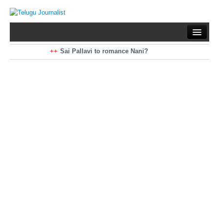
Home
Braking News
Sai Pallavi to romance Nani?
Kiara Advani to romance Pawan Kalyan
Latest News
Mohan Babu turns antagonist for Megastar?
Sarileru Neekevvaru 23 Days Worldwide Collections
Politics
Movies
Reviews
Editorial
Health
Gossips
తెలుగు వెర్షన్