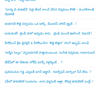
“సూర్య బి పాజిటివ్” చిత్ర టీజర్ లాంచ్ చేసిన‌ దర్శకులు కౌశిక్ – మురళీకాంత్
దేవసోత్
భయానికి కొత్త నిర్వచనం ఒక డార్క్, డేంజరస్ హారర్ థ్రిల్లర్ ..!
జయశంకర్: ట్రెండ్‌ ఫాలో అవ్వడం కాదు.. ట్రెండ్‌ ముందే ఊహించే ‘విజనరీ’!
హీరోయిన్ శ్రీజ డైరెక్ష‌న్ & హీరోయిన్‌గా “కొత్త కొత్తగా” సాంగ్ ఆల్బమ్ లాంఛ్
“కార్మేని సెల్వం” హృదయానికి హత్తుకుంటుంది: సంగీత దర్శకుడు రామానుజన్
టీడీపీలో ఈ నేత‌ల‌కు లోకేష్ మార్క్ రిటైర్మెంట్‌… ?
పులివెందుల గ‌డ్డ ఎప్ప‌ట‌కీ జ‌గ‌న్ అడ్డానే.. రిజ‌ర్వేష‌న్ మార్చినా సీన్ లేదు..?
ఏపీలో పొలిటిక‌ల్ సంచ‌ల‌నం: నారా ఫ్యామిలీ అత్తా, కోడ‌ళ్ల పొలిటికల్ ఎంట్రీ..!