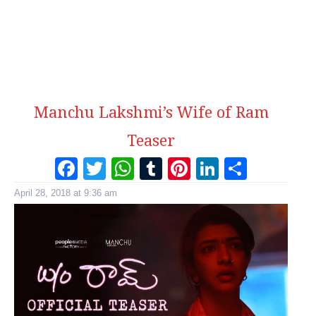
Manchu Lakshmi’s Wife of Ram
Teaser
Facebook
Twitter
WhatsApp
Tumblr
Pinterest
LinkedI
Share
April 28, 2018 at 9:36 am