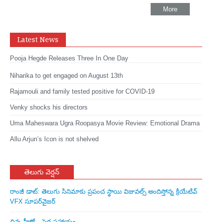
More
Latest News
Pooja Hegde Releases Three In One Day
Niharika to get engaged on August 13th
Rajamouli and family tested positive for COVID-19
Venky shocks his directors
Uma Maheswara Ugra Roopasya Movie Review: Emotional Drama
Allu Arjun’s Icon is not shelved
తెలుగు వెర్షన్
రాంజీ డాట్: తెలుగు సినిమాకు ప్రపంచ స్థాయి విజువల్స్ అందిస్తోన్న క్రియేటివ్
VFX సూపర్‌వైజర్
చిన్న హీరో – పెద్ద సహాయం