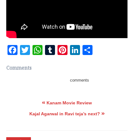
Facebook
Twitter
WhatsApp
Tumblr
Pinterest
LinkedIn
Share
Comments
comments
«
Kanam Movie Review
»
Kajal Agarwal in Ravi teja’s next?