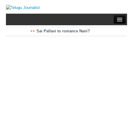
Home
Braking News
Sai Pallavi to romance Nani?
Kiara Advani to romance Pawan Kalyan
Latest News
Mohan Babu turns antagonist for Megastar?
Sarileru Neekevvaru 23 Days Worldwide Collections
Politics
Movies
Reviews
Editorial
Health
Gossips
తెలుగు వెర్షన్