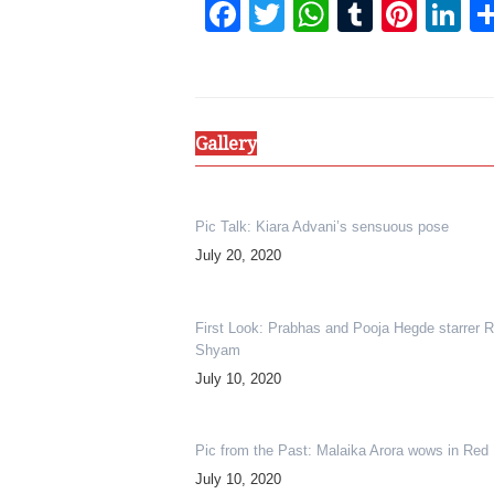
Facebook
Twitter
WhatsAp
Tumbl
Pint
L
Gallery
Pic Talk: Kiara Advani’s sensuous pose
July 20, 2020
First Look: Prabhas and Pooja Hegde starrer 
Shyam
July 10, 2020
Pic from the Past: Malaika Arora wows in Red
July 10, 2020