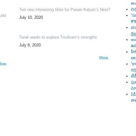
అంద
చిన
Two new interesting titles for Pawan Kalyan’s Next?
“సూ
tfit
July 10, 2020
కౌశ
భయా
థ్రిల
Tarak wants to explore Trivikram’s strengths
జయశ
July 8, 2020
ఊహ
హీర
ఆల
More
“కా
ore
దర
టీడ
పుల
మార
ఏపీ
పొల