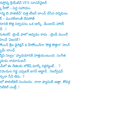
ిస్తోన్న క్రియేటివ్ VFX సూపర్‌వైజర్
్న హీరో – పెద్ద సహాయం
ర్య బి పాజిటివ్” చిత్ర టీజర్ లాంచ్ చేసిన‌ దర్శకులు
ిక్ – మురళీకాంత్ దేవసోత్
నికి కొత్త నిర్వచనం ఒక డార్క్, డేంజరస్ హారర్
్లర్ ..!
ంకర్: ట్రెండ్‌ ఫాలో అవ్వడం కాదు.. ట్రెండ్‌ ముందే
ించే ‘విజనరీ’!
ోయిన్ శ్రీజ డైరెక్ష‌న్ & హీరోయిన్‌గా “కొత్త కొత్తగా” సాంగ్
్బమ్ లాంఛ్
ర్మేని సెల్వం” హృదయానికి హత్తుకుంటుంది: సంగీత
్శకుడు రామానుజన్
ీపీలో ఈ నేత‌ల‌కు లోకేష్ మార్క్ రిటైర్మెంట్‌… ?
ివెందుల గ‌డ్డ ఎప్ప‌ట‌కీ జ‌గ‌న్ అడ్డానే.. రిజ‌ర్వేష‌న్
్చినా సీన్ లేదు..?
లో పొలిటిక‌ల్ సంచ‌ల‌నం: నారా ఫ్యామిలీ అత్తా, కోడ‌ళ్ల
ిటికల్ ఎంట్రీ..!