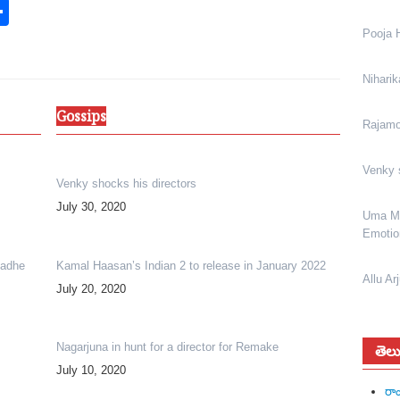
p
r
erest
inkedIn
Share
Pooja 
Niharik
Gossips
Rajamou
Venky 
Venky shocks his directors
July 30, 2020
Uma Ma
Emotio
Radhe
Kamal Haasan’s Indian 2 to release in January 2022
Allu Ar
July 20, 2020
Nagarjuna in hunt for a director for Remake
తెలు
July 10, 2020
రాం