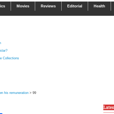
tics
Movies
Reviews
Editorial
Health
n
star?
e Collections
n his remuneration
>
99
Late