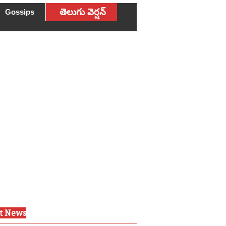
తెలుగు వెర్షన్
Gossips
st News