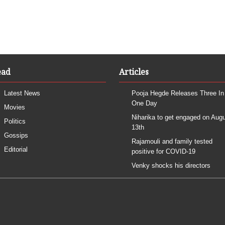
ead
Articles
Latest News
Pooja Hegde Releases Three In
One Day
Movies
Niharika to get engaged on Aug
Politics
13th
Gossips
Rajamouli and family tested
Editorial
positive for COVID-19
Venky shocks his directors