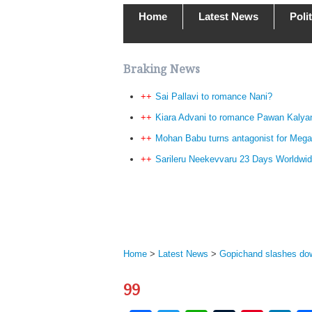
Home
Latest News
Poli
Braking News
Sai Pallavi to romance Nani?
Kiara Advani to romance Pawan Kalya
Mohan Babu turns antagonist for Mega
Sarileru Neekevvaru 23 Days Worldwid
Home
>
Latest News
>
Gopichand slashes dow
99