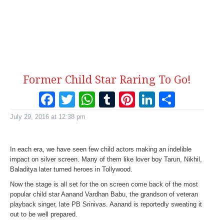
Former Child Star Raring To Go!
Facebook
Twitter
WhatsApp
Tumblr
Pinterest
LinkedI
Share
July 29, 2016 at 12:38 pm
In each era, we have seen few child actors making an indelible
impact on silver screen. Many of them like lover boy Tarun, Nikhil,
Baladitya later turned heroes in Tollywood.
Now the stage is all set for the on screen come back of the most
popular child star Aanand Vardhan Babu, the grandson of veteran
playback singer, late PB Srinivas. Aanand is reportedly sweating it
out to be well prepared.