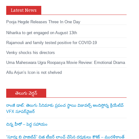
Latest News
Pooja Hegde Releases Three In One Day
Niharika to get engaged on August 13th
Rajamouli and family tested positive for COVID-19
Venky shocks his directors
Uma Maheswara Ugra Roopasya Movie Review: Emotional Drama
Allu Arjun’s Icon is not shelved
తెలుగు వెర్షన్
రాంజీ డాట్: తెలుగు సినిమాకు ప్రపంచ స్థాయి విజువల్స్ అందిస్తోన్న క్రియేటివ్
VFX సూపర్‌వైజర్
చిన్న హీరో – పెద్ద సహాయం
“సూర్య బి పాజిటివ్” చిత్ర టీజర్ లాంచ్ చేసిన‌ దర్శకులు కౌశిక్ – మురళీకాంత్