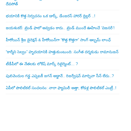
దేవసోత్
భయానికి కొత్త నిర్వచనం ఒక డార్క్, డేంజరస్ హారర్ థ్రిల్లర్ ..!
జయశంకర్: ట్రెండ్‌ ఫాలో అవ్వడం కాదు.. ట్రెండ్‌ ముందే ఊహించే ‘విజనరీ’!
హీరోయిన్ శ్రీజ డైరెక్ష‌న్ & హీరోయిన్‌గా “కొత్త కొత్తగా” సాంగ్ ఆల్బమ్ లాంఛ్
“కార్మేని సెల్వం” హృదయానికి హత్తుకుంటుంది: సంగీత దర్శకుడు రామానుజన్
టీడీపీలో ఈ నేత‌ల‌కు లోకేష్ మార్క్ రిటైర్మెంట్‌… ?
పులివెందుల గ‌డ్డ ఎప్ప‌ట‌కీ జ‌గ‌న్ అడ్డానే.. రిజ‌ర్వేష‌న్ మార్చినా సీన్ లేదు..?
ఏపీలో పొలిటిక‌ల్ సంచ‌ల‌నం: నారా ఫ్యామిలీ అత్తా, కోడ‌ళ్ల పొలిటికల్ ఎంట్రీ..!