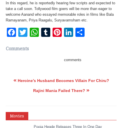
In this regard, he is reportedly hearing few scripts and expected to
take a call soon. Tollywood film goers will be more than eager to
welcome Aanand who essayed memorable roles in films like Bala
Ramayanam, Priya Raagalu, Suryavamsham etc.
Facebook
Twitter
WhatsApp
Tumblr
Pinterest
LinkedIn
Share
Comments
comments
«
Heroine’s Husband Becomes Villain For Chiru?
»
Rajini Mania Failed There?
Movies
Pooja Hegde Releases Three In One Day