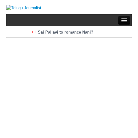
Home
Braking News
Sai Pallavi to romance Nani?
Kiara Advani to romance Pawan Kalyan
Latest News
Mohan Babu turns antagonist for Megastar?
Sarileru Neekevvaru 23 Days Worldwide Collections
Politics
Movies
Reviews
Editorial
Health
Gossips
తెలుగు వెర్షన్