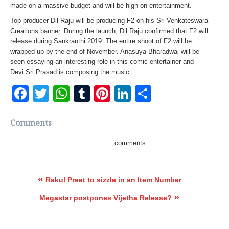
made on a massive budget and will be high on entertainment.
Top producer Dil Raju will be producing F2 on his Sri Venkateswara
Creations banner. During the launch, Dil Raju confirmed that F2 will
release during Sankranthi 2019. The entire shoot of F2 will be
wrapped up by the end of November. Anasuya Bharadwaj will be
seen essaying an interesting role in this comic entertainer and
Devi Sri Prasad is composing the music.
Facebook
Twitter
WhatsApp
Tumblr
Pinterest
LinkedIn
Share
Comments
comments
«
Rakul Preet to sizzle in an Item Number
»
Megastar postpones Vijetha Release?