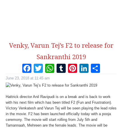
Venky, Varun Tej’s F2 to release for
Sankranthi 2019
Facebook
Twitter
WhatsApp
Tumblr
Pinterest
LinkedI
Share
June 23, 2018 at 11:45 am
Hattrick director Anil Ravipudi is on a break and is back to work
with his next film which has been titled F2 (Fun and Frustration).
Victory Venkatesh and Varun Tej will be seen playing the lead roles
in the movie. F2 has been launched officially today with a pooja
ceremony. The movie will start rolling from July 5th and
Tamannaah, Mehreen are the female leads. The movie will be