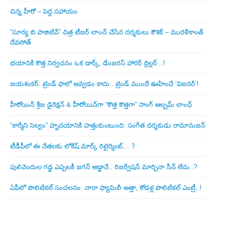
చిన్న హీరో – పెద్ద సహాయం
“సూర్య బి పాజిటివ్” చిత్ర టీజర్ లాంచ్ చేసిన‌ దర్శకులు కౌశిక్ – మురళీకాంత్
దేవసోత్
భయానికి కొత్త నిర్వచనం ఒక డార్క్, డేంజరస్ హారర్ థ్రిల్లర్ ..!
జయశంకర్: ట్రెండ్‌ ఫాలో అవ్వడం కాదు.. ట్రెండ్‌ ముందే ఊహించే ‘విజనరీ’!
హీరోయిన్ శ్రీజ డైరెక్ష‌న్ & హీరోయిన్‌గా “కొత్త కొత్తగా” సాంగ్ ఆల్బమ్ లాంఛ్
“కార్మేని సెల్వం” హృదయానికి హత్తుకుంటుంది: సంగీత దర్శకుడు రామానుజన్
టీడీపీలో ఈ నేత‌ల‌కు లోకేష్ మార్క్ రిటైర్మెంట్‌… ?
పులివెందుల గ‌డ్డ ఎప్ప‌ట‌కీ జ‌గ‌న్ అడ్డానే.. రిజ‌ర్వేష‌న్ మార్చినా సీన్ లేదు..?
ఏపీలో పొలిటిక‌ల్ సంచ‌ల‌నం: నారా ఫ్యామిలీ అత్తా, కోడ‌ళ్ల పొలిటికల్ ఎంట్రీ..!