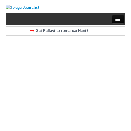
Home
Braking News
Sai Pallavi to romance Nani?
Kiara Advani to romance Pawan Kalyan
Latest News
Mohan Babu turns antagonist for Megastar?
Sarileru Neekevvaru 23 Days Worldwide Collections
Politics
Movies
Reviews
Editorial
Health
Gossips
తెలుగు వెర్షన్