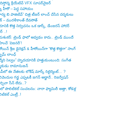
ిస్తోన్న క్రియేటివ్ VFX సూపర్‌వైజర్
్న హీరో – పెద్ద సహాయం
ర్య బి పాజిటివ్” చిత్ర టీజర్ లాంచ్ చేసిన‌ దర్శకులు
ిక్ – మురళీకాంత్ దేవసోత్
నికి కొత్త నిర్వచనం ఒక డార్క్, డేంజరస్ హారర్
్లర్ ..!
ంకర్: ట్రెండ్‌ ఫాలో అవ్వడం కాదు.. ట్రెండ్‌ ముందే
ించే ‘విజనరీ’!
ోయిన్ శ్రీజ డైరెక్ష‌న్ & హీరోయిన్‌గా “కొత్త కొత్తగా” సాంగ్
్బమ్ లాంఛ్
ర్మేని సెల్వం” హృదయానికి హత్తుకుంటుంది: సంగీత
్శకుడు రామానుజన్
ీపీలో ఈ నేత‌ల‌కు లోకేష్ మార్క్ రిటైర్మెంట్‌… ?
ివెందుల గ‌డ్డ ఎప్ప‌ట‌కీ జ‌గ‌న్ అడ్డానే.. రిజ‌ర్వేష‌న్
్చినా సీన్ లేదు..?
లో పొలిటిక‌ల్ సంచ‌ల‌నం: నారా ఫ్యామిలీ అత్తా, కోడ‌ళ్ల
ిటికల్ ఎంట్రీ..!