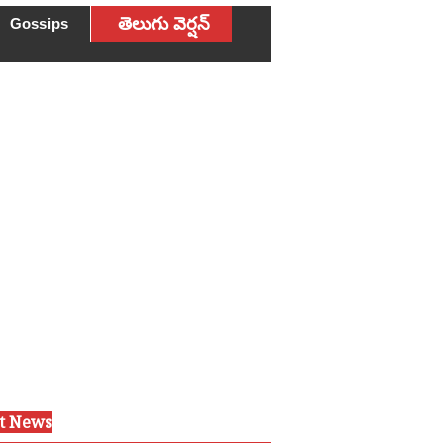
తెలుగు వెర్షన్
Gossips
st News