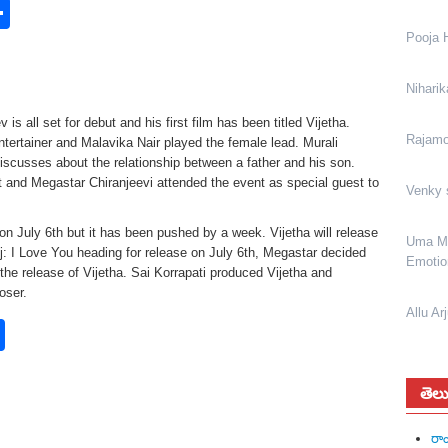
p
r
erest
inkedIn
Share
Pooja 
Niharik
s all set for debut and his first film has been titled Vijetha.
Rajamou
ntertainer and Malavika Nair played the female lead. Murali
discusses about the relationship between a father and his son.
ht and Megastar Chiranjeevi attended the event as special guest to
Venky 
 on July 6th but it has been pushed by a week. Vijetha will release
Uma Ma
ej: I Love You heading for release on July 6th, Megastar decided
Emotio
he release of Vijetha. Sai Korrapati produced Vijetha and
oser.
Allu Ar
rest
nkedIn
Share
తెలు
రాం