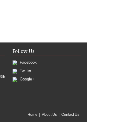
Follow Us
e
Facebook
Twitter
3th
Google+
Home
About Us
Contact Us