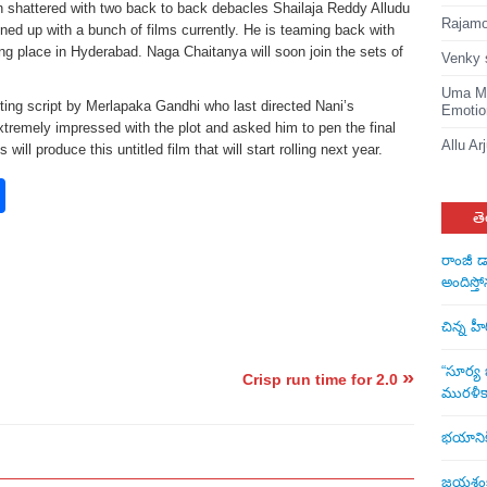
shattered with two back to back debacles Shailaja Reddy Alludu
Rajamou
ed up with a bunch of films currently. He is teaming back with
ing place in Hyderabad. Naga Chaitanya will soon join the sets of
Venky 
Uma Ma
ting script by Merlapaka Gandhi who last directed Nani’s
Emotio
remely impressed with the plot and asked him to pen the final
Allu Ar
ll produce this untitled film that will start rolling next year.
rest
nkedIn
Share
తె
రాంజీ డ
అందిస్తో
చిన్న హ
“సూర్య బ
»
Crisp run time for 2.0
మురళీక
భయానికి 
జయశంకర్