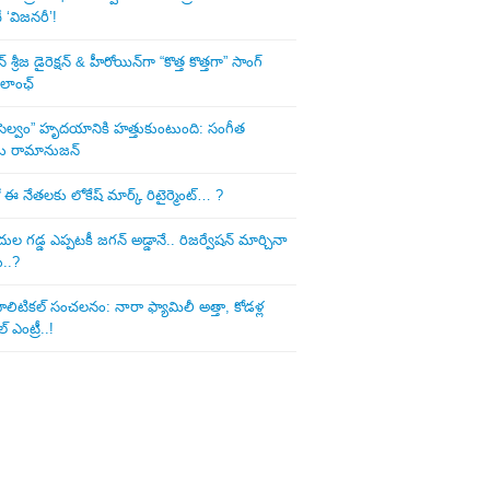
‘విజనరీ’!
శ్రీజ డైరెక్ష‌న్ & హీరోయిన్‌గా “కొత్త కొత్తగా” సాంగ్
 లాంఛ్
ని సెల్వం” హృదయానికి హత్తుకుంటుంది: సంగీత
డు రామానుజన్
 ఈ నేత‌ల‌కు లోకేష్ మార్క్ రిటైర్మెంట్‌… ?
ుల గ‌డ్డ ఎప్ప‌ట‌కీ జ‌గ‌న్ అడ్డానే.. రిజ‌ర్వేష‌న్ మార్చినా
ు..?
లిటిక‌ల్ సంచ‌ల‌నం: నారా ఫ్యామిలీ అత్తా, కోడ‌ళ్ల
్ ఎంట్రీ..!