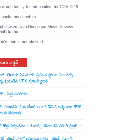
li and family tested positive for COVID-19
shocks his directors
heswara Ugra Roopasya Movie Review:
nal Drama
jun’s Icon is not shelved
లుగు వెర్షన్
ాట్: తెలుగు సినిమాకు ప్రపంచ స్థాయి విజువల్స్
న్న క్రియేటివ్ VFX సూపర్‌వైజర్
ీరో – పెద్ద సహాయం
ి పాజిటివ్” చిత్ర టీజర్ లాంచ్ చేసిన‌ దర్శకులు కౌశిక్ –
ాంత్ దేవసోత్
కొత్త నిర్వచనం ఒక డార్క్, డేంజరస్ హారర్ థ్రిల్లర్ ..!
: ట్రెండ్‌ ఫాలో అవ్వడం కాదు.. ట్రెండ్‌ ముందే