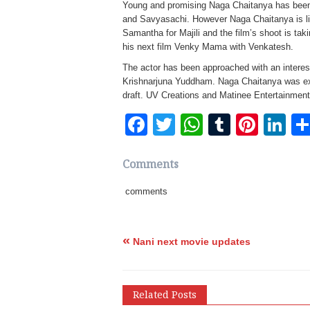
Young and promising Naga Chaitanya has been 
and Savyasachi. However Naga Chaitanya is lin
Samantha for Majili and the film’s shoot is tak
his next film Venky Mama with Venkatesh.
The actor has been approached with an interes
Krishnarjuna Yuddham. Naga Chaitanya was ext
draft. UV Creations and Matinee Entertainments wi
Facebook
Twitter
WhatsApp
Tumblr
Pinte
Li
Comments
comments
«
Nani next movie updates
Related Posts