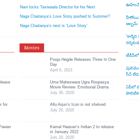
ఊహించే 
Nani locks Taxiwaala Director for his Next
Naga Chaitanya’s Love Story pushed to Summer?
హీరోయిన్ 
ఆల్బమ్
Naga Chaitanya’s next is ‘Love Story’
“కార్మే
దర్శకు
Movies
టీడీపీలో
Pooja Hegde Releases Three In One
Day
పులివెంద
April 6, 2021
సీన్ లేద
elease
Uma Maheswara Ugra Roopasya
Movie Review: Emotional Drama
ఏపీలో పొ
July 30, 2020
పొలిటికల
r for
Allu Arjun’s Icon is not shelved
July 20, 2020
r Pawan
Kamal Haasan’s Indian 2 to release
in January 2022
July 20, 2020