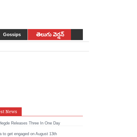
తెలుగు వెర్షన్
Gossips
sApp
est News
t
edIn
Hegde Releases Three In One Day
a to get engaged on August 13th