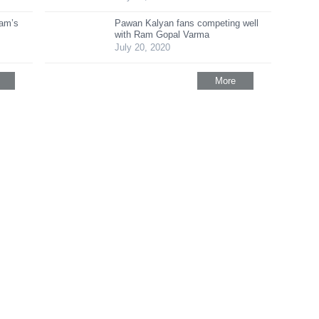
ram’s
Pawan Kalyan fans competing well
with Ram Gopal Varma
July 20, 2020
More