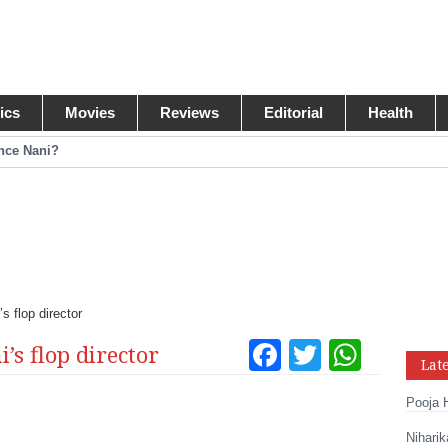
tics
Movies
Reviews
Editorial
Health
ance Nani?
omance Pawan Kalyan
egastar?
ide Collections
s flop director
Facebook
Twitter
What
’s flop director
Lat
Tumblr
Pinteres
Link
Pooja 
Share
Niharik