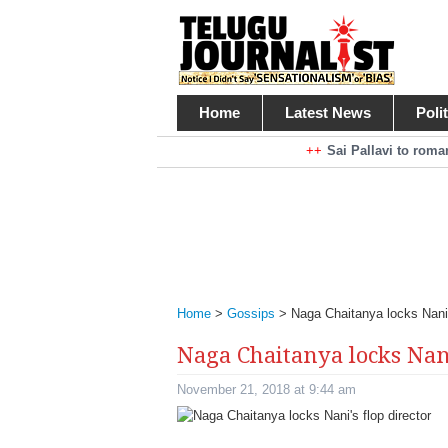
Home
Latest News
Poli
Braking News
Sai Pallavi to rom
Kiara Advani to r
Mohan Babu turns antagonist for M
Sarileru Neekevvaru 23 Days Worldw
Home
>
Gossips
>
Naga Chaitanya locks Nani’
Naga Chaitanya locks Nani
November 21, 2018 at 9:44 am