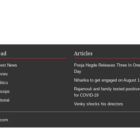
ead
Articles
test News
Pooja Hegde Releases Three In On
Day
vies
Niharika to get engaged on August 1
itics
Rajamouli and family tested positive
ssips
for COVID-19
torial
Venky shocks his directors
.com