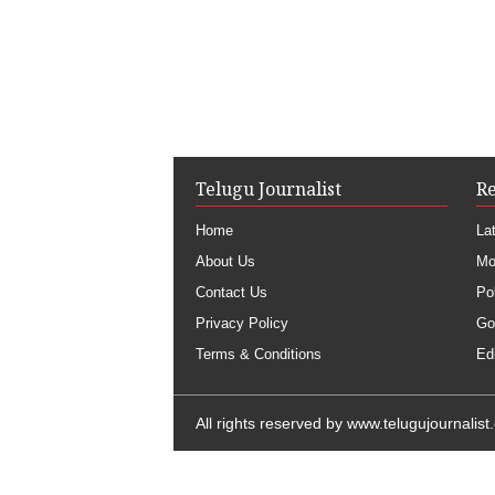
Telugu Journalist
R
Home
La
About Us
Mo
Contact Us
Pol
Privacy Policy
Go
Terms & Conditions
Edi
All rights reserved by
www.telugujournalist