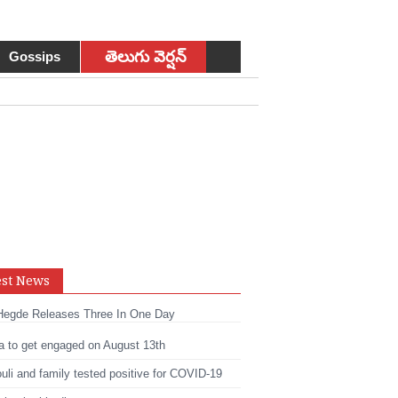
తెలుగు వెర్షన్
Gossips
est News
sApp
Hegde Releases Three In One Day
t
edIn
a to get engaged on August 13th
li and family tested positive for COVID-19