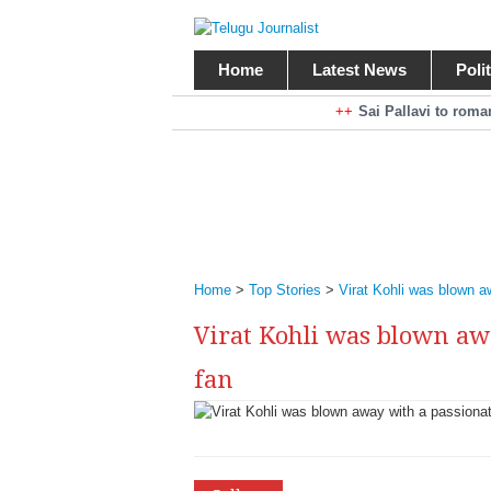
Home
Latest News
Poli
Braking News
Sai Pallavi to rom
Kiara Advani to r
Mohan Babu turns antagonist for M
Sarileru Neekevvaru 23 Days Worldw
Home
>
Top Stories
>
Virat Kohli was blown a
Virat Kohli was blown aw
fan