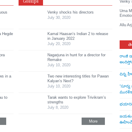
Gossips
Venky 
Uma Ma
suous
Venky shocks his directors
Emotio
July 30, 2020
Allu Ar
ja Hegde
Kamal Haasan’s Indian 2 to release
in January 2022
తె
July 20, 2020
ora
Nagarjuna in hunt for a director for
రాంజీ డ
Remake
అందిస్తో
July 10, 2020
చిన్న హ
s in a
Two new interesting titles for Pawan
Kalyan’s Next?
“సూర్య బ
July 10, 2020
మురళీక
au to
Tarak wants to explore Trivikram’s
strengths
భయానికి 
July 8, 2020
జయశంకర్
More
ఊహించే 