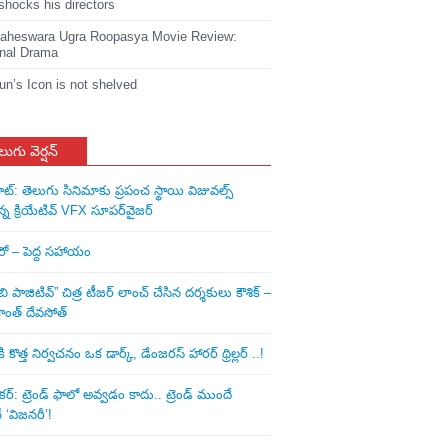
shocks his directors
heswara Ugra Roopasya Movie Review:
nal Drama
jun’s Icon is not shelved
లుగు వెర్షన్
ాట్: తెలుగు సినిమాకు ప్రపంచ స్థాయి విజువల్స్
న్న క్రియేటివ్ VFX సూపర్‌వైజర్
ీరో – పెద్ద సహాయం
ి పాజిటివ్” చిత్ర టీజర్ లాంచ్ చేసిన‌ దర్శకులు కౌశిక్ –
ాంత్ దేవసోత్
కొత్త నిర్వచనం ఒక డార్క్, డేంజరస్ హారర్ థ్రిల్లర్ ..!
: ట్రెండ్‌ ఫాలో అవ్వడం కాదు.. ట్రెండ్‌ ముందే
‘విజనరీ’!