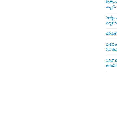
హీరోయిన్ 
ఆల్బమ్
“కార్మే
దర్శకు
టీడీపీలో
పులివెంద
సీన్ లేద
ఏపీలో పొ
పొలిటికల