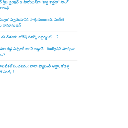
శ్రీజ డైరెక్ష‌న్ & హీరోయిన్‌గా “కొత్త కొత్తగా” సాంగ్
 లాంఛ్
ని సెల్వం” హృదయానికి హత్తుకుంటుంది: సంగీత
డు రామానుజన్
 ఈ నేత‌ల‌కు లోకేష్ మార్క్ రిటైర్మెంట్‌… ?
ుల గ‌డ్డ ఎప్ప‌ట‌కీ జ‌గ‌న్ అడ్డానే.. రిజ‌ర్వేష‌న్ మార్చినా
ు..?
లిటిక‌ల్ సంచ‌ల‌నం: నారా ఫ్యామిలీ అత్తా, కోడ‌ళ్ల
్ ఎంట్రీ..!