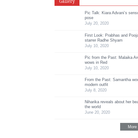
Gallery
Pic Talk: Kiara Advani’s sen
pose
July 20, 2020
First Look: Prabhas and Poo
starrer Radhe Shyam
July 10, 2020
Pic from the Past: Malaika Ar
wows in Red
July 10, 2020
From the Past: Samantha wow
modern outfit
July 8, 2020
Niharika reveals about her be
the world
June 20, 2020
More