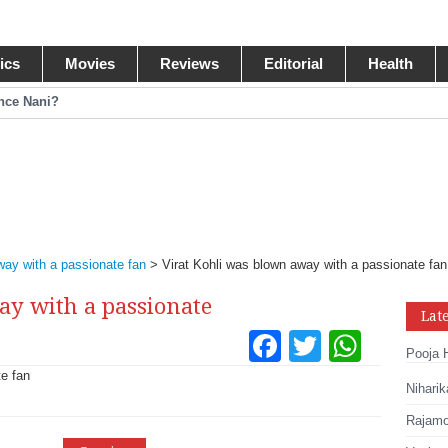
tics
Movies
Reviews
Editorial
Health
ance Nani?
omance Pawan Kalyan
egastar?
ide Collections
way with a passionate fan
>
Virat Kohli was blown away with a passionate fan
ay with a passionate
Lat
Facebook
Twitter
What
Pooja 
Tumblr
Pinteres
Link
Niharik
Share
Rajamou