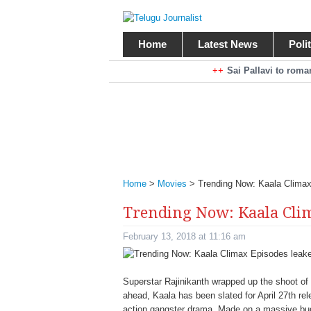
Home
Latest News
Poli
Braking News
Sai Pallavi to rom
Kiara Advani to r
Mohan Babu turns antagonist for M
Sarileru Neekevvaru 23 Days Worldw
Home
>
Movies
>
Trending Now: Kaala Clima
Trending Now: Kaala Clim
February 13, 2018 at 11:16 am
Superstar Rajinikanth wrapped up the shoot of
ahead, Kaala has been slated for April 27th re
action gangster drama. Made on a massive budg