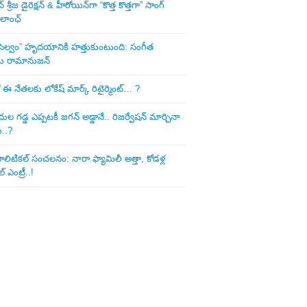
శ్రీజ డైరెక్ష‌న్ & హీరోయిన్‌గా “కొత్త కొత్తగా” సాంగ్
 లాంఛ్
ని సెల్వం” హృదయానికి హత్తుకుంటుంది: సంగీత
డు రామానుజన్
 ఈ నేత‌ల‌కు లోకేష్ మార్క్ రిటైర్మెంట్‌… ?
ుల గ‌డ్డ ఎప్ప‌ట‌కీ జ‌గ‌న్ అడ్డానే.. రిజ‌ర్వేష‌న్ మార్చినా
ు..?
లిటిక‌ల్ సంచ‌ల‌నం: నారా ఫ్యామిలీ అత్తా, కోడ‌ళ్ల
్ ఎంట్రీ..!