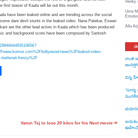
Venky 
first teaser of Kaala will be out this month.
Uma Ma
ala have been leaked online and are trending across the social
Emotio
some dare devil stunts in the leaked video. Nana Patekar, Eswari
Allu Ar
kani are the other lead actors in Kaala which has been produced
usic and background score have been composed by Santosh
962984944493510656?
తె
2Fwww.koimoi.com%2Fbollywood-news%2Fleaked-video-
-twitterati-frenzy%2F
రాంజీ డ
అందిస్తో
rest
nkedIn
Share
చిన్న హ
“సూర్య బ
మురళీక
భయానికి 
»
జయశంకర్
Varun Tej to lose 20 kilos for his Next movie
ఊహించే 