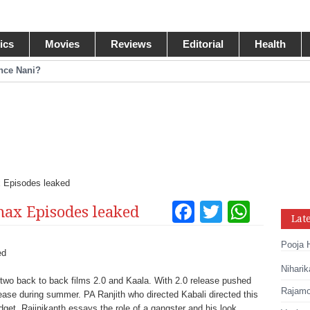
tics
Movies
Reviews
Editorial
Health
ance Nani?
omance Pawan Kalyan
egastar?
ide Collections
x Episodes leaked
Facebook
Twitter
What
ax Episodes leaked
Lat
Tumblr
Pinteres
Link
Pooja 
Share
Niharik
 two back to back films 2.0 and Kaala. With 2.0 release pushed
Rajamou
lease during summer. PA Ranjith who directed Kabali directed this
et, Rajinikanth essays the role of a gangster and his look