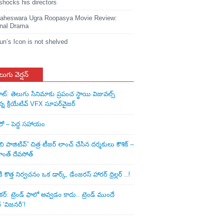
shocks his directors
heswara Ugra Roopasya Movie Review:
nal Drama
jun’s Icon is not shelved
లుగు వెర్షన్
ాట్: తెలుగు సినిమాకు ప్రపంచ స్థాయి విజువల్స్
న్న క్రియేటివ్ VFX సూపర్‌వైజర్
ీరో – పెద్ద సహాయం
ి పాజిటివ్” చిత్ర టీజర్ లాంచ్ చేసిన‌ దర్శకులు కౌశిక్ –
ాంత్ దేవసోత్
కొత్త నిర్వచనం ఒక డార్క్, డేంజరస్ హారర్ థ్రిల్లర్ ..!
: ట్రెండ్‌ ఫాలో అవ్వడం కాదు.. ట్రెండ్‌ ముందే
‘విజనరీ’!