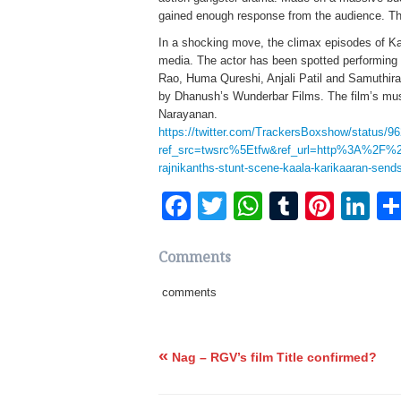
gained enough response from the audience. The 
In a shocking move, the climax episodes of Ka
media. The actor has been spotted performing 
Rao, Huma Qureshi, Anjali Patil and Samuthira
by Dhanush’s Wunderbar Films. The film’s m
Narayanan.
https://twitter.com/TrackersBoxshow/status/
ref_src=twsrc%5Etfw&ref_url=http%3A%2F%
rajnikanths-stunt-scene-kaala-karikaaran-sends
Facebook
Twitter
WhatsApp
Tumblr
Pinte
Li
Comments
comments
«
Nag – RGV’s film Title confirmed?