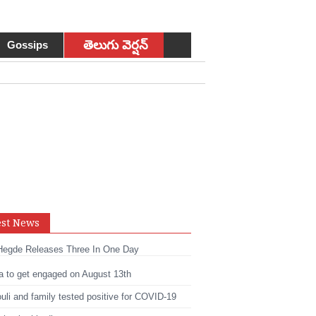
తెలుగు వెర్షన్
Gossips
sApp
est News
t
edIn
Hegde Releases Three In One Day
a to get engaged on August 13th
li and family tested positive for COVID-19