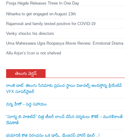
Pooja Hegde Releases Three In One Day
Niharika to get engaged on August 13th
Rajamouli and family tested positive for COVID-19
Venky shocks his directors
Uma Maheswara Ugra Roopasya Movie Review: Emotional Drama
Allu Arjun’s Icon is not shelved
తెలుగు వెర్షన్
రాంజీ డాట్: తెలుగు సినిమాకు ప్రపంచ స్థాయి విజువల్స్ అందిస్తోన్న క్రియేటివ్
VFX సూపర్‌వైజర్
చిన్న హీరో – పెద్ద సహాయం
“సూర్య బి పాజిటివ్” చిత్ర టీజర్ లాంచ్ చేసిన‌ దర్శకులు కౌశిక్ – మురళీకాంత్
దేవసోత్
భయానికి కొత్త నిర్వచనం ఒక డార్క్, డేంజరస్ హారర్ థ్రిల్లర్ ..!