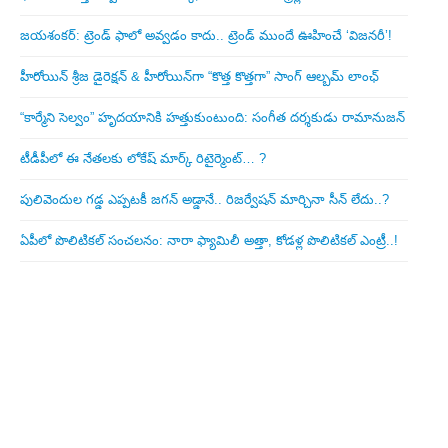
జయశంకర్: ట్రెండ్‌ ఫాలో అవ్వడం కాదు.. ట్రెండ్‌ ముందే ఊహించే ‘విజనరీ’!
హీరోయిన్ శ్రీజ డైరెక్ష‌న్ & హీరోయిన్‌గా “కొత్త కొత్తగా” సాంగ్ ఆల్బమ్ లాంఛ్
“కార్మేని సెల్వం” హృదయానికి హత్తుకుంటుంది: సంగీత దర్శకుడు రామానుజన్
టీడీపీలో ఈ నేత‌ల‌కు లోకేష్ మార్క్ రిటైర్మెంట్‌… ?
పులివెందుల గ‌డ్డ ఎప్ప‌ట‌కీ జ‌గ‌న్ అడ్డానే.. రిజ‌ర్వేష‌న్ మార్చినా సీన్ లేదు..?
ఏపీలో పొలిటిక‌ల్ సంచ‌ల‌నం: నారా ఫ్యామిలీ అత్తా, కోడ‌ళ్ల పొలిటికల్ ఎంట్రీ..!