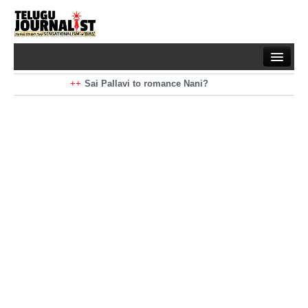
Home
Braking News
Sai Pallavi to romance Nani?
Kiara Advani to romance Pawan Kalyan
Latest News
Mohan Babu turns antagonist for Megastar?
Sarileru Neekevvaru 23 Days Worldwide Collections
Politics
Movies
Reviews
Editorial
Health
Gossips
తెలుగు వెర్షన్