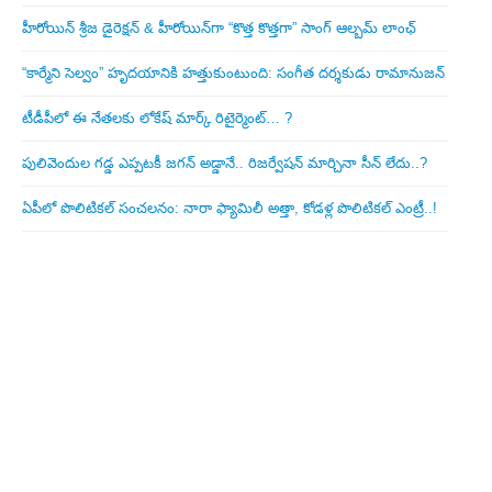
హీరోయిన్ శ్రీజ డైరెక్ష‌న్ & హీరోయిన్‌గా “కొత్త కొత్తగా” సాంగ్ ఆల్బమ్ లాంఛ్
“కార్మేని సెల్వం” హృదయానికి హత్తుకుంటుంది: సంగీత దర్శకుడు రామానుజన్
టీడీపీలో ఈ నేత‌ల‌కు లోకేష్ మార్క్ రిటైర్మెంట్‌… ?
పులివెందుల గ‌డ్డ ఎప్ప‌ట‌కీ జ‌గ‌న్ అడ్డానే.. రిజ‌ర్వేష‌న్ మార్చినా సీన్ లేదు..?
ఏపీలో పొలిటిక‌ల్ సంచ‌ల‌నం: నారా ఫ్యామిలీ అత్తా, కోడ‌ళ్ల పొలిటికల్ ఎంట్రీ..!