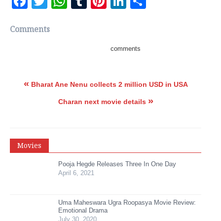
Facebook
Twitter
WhatsApp
Tumblr
Pinterest
LinkedIn
Share
Comments
comments
«
Bharat Ane Nenu collects 2 million USD in USA
»
Charan next movie details
Movies
Pooja Hegde Releases Three In One Day
April 6, 2021
Uma Maheswara Ugra Roopasya Movie Review:
Emotional Drama
July 30, 2020