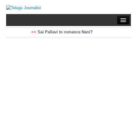
Home
Braking News
Sai Pallavi to romance Nani?
Kiara Advani to romance Pawan Kalyan
Latest News
Mohan Babu turns antagonist for Megastar?
Sarileru Neekevvaru 23 Days Worldwide Collections
Politics
Movies
Reviews
Editorial
Health
Gossips
తెలుగు వెర్షన్