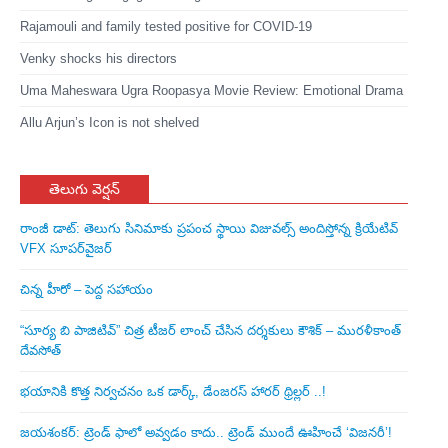
Rajamouli and family tested positive for COVID-19
Venky shocks his directors
Uma Maheswara Ugra Roopasya Movie Review: Emotional Drama
Allu Arjun’s Icon is not shelved
తెలుగు వెర్షన్
రాంజీ డాట్: తెలుగు సినిమాకు ప్రపంచ స్థాయి విజువల్స్ అందిస్తోన్న క్రియేటివ్
VFX సూపర్‌వైజర్
చిన్న హీరో – పెద్ద సహాయం
“సూర్య బి పాజిటివ్” చిత్ర టీజర్ లాంచ్ చేసిన‌ దర్శకులు కౌశిక్ – మురళీకాంత్
దేవసోత్
భయానికి కొత్త నిర్వచనం ఒక డార్క్, డేంజరస్ హారర్ థ్రిల్లర్ ..!
జయశంకర్: ట్రెండ్‌ ఫాలో అవ్వడం కాదు.. ట్రెండ్‌ ముందే ఊహించే ‘విజనరీ’!