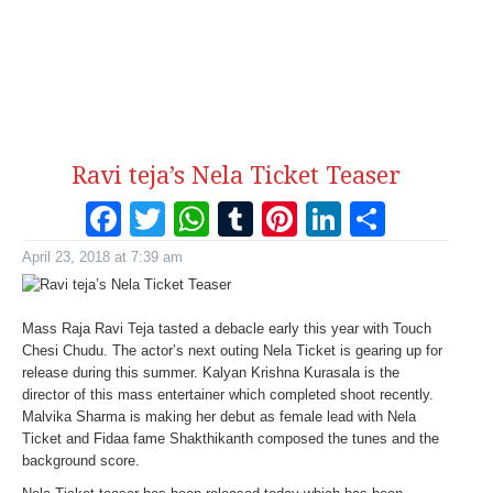
Ravi teja’s Nela Ticket Teaser
Facebook
Twitter
WhatsApp
Tumblr
Pinterest
LinkedI
Share
April 23, 2018 at 7:39 am
Mass Raja Ravi Teja tasted a debacle early this year with Touch
Chesi Chudu. The actor’s next outing Nela Ticket is gearing up for
release during this summer. Kalyan Krishna Kurasala is the
director of this mass entertainer which completed shoot recently.
Malvika Sharma is making her debut as female lead with Nela
Ticket and Fidaa fame Shakthikanth composed the tunes and the
background score.