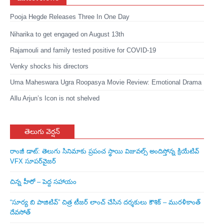
Pooja Hegde Releases Three In One Day
Niharika to get engaged on August 13th
Rajamouli and family tested positive for COVID-19
Venky shocks his directors
Uma Maheswara Ugra Roopasya Movie Review: Emotional Drama
Allu Arjun’s Icon is not shelved
తెలుగు వెర్షన్
రాంజీ డాట్: తెలుగు సినిమాకు ప్రపంచ స్థాయి విజువల్స్ అందిస్తోన్న క్రియేటివ్
VFX సూపర్‌వైజర్
చిన్న హీరో – పెద్ద సహాయం
“సూర్య బి పాజిటివ్” చిత్ర టీజర్ లాంచ్ చేసిన‌ దర్శకులు కౌశిక్ – మురళీకాంత్
దేవసోత్