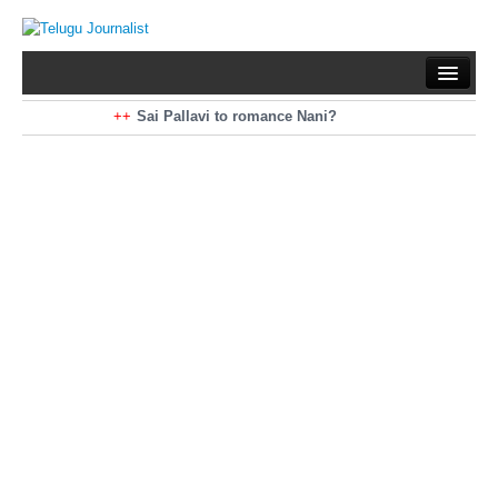
Home
Braking News
Sai Pallavi to romance Nani?
Kiara Advani to romance Pawan Kalyan
Latest News
Mohan Babu turns antagonist for Megastar?
Sarileru Neekevvaru 23 Days Worldwide Collections
Politics
Movies
Reviews
Editorial
Health
Gossips
తెలుగు వెర్షన్