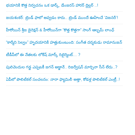
భయానికి కొత్త నిర్వచనం ఒక డార్క్, డేంజరస్ హారర్ థ్రిల్లర్ ..!
జయశంకర్: ట్రెండ్‌ ఫాలో అవ్వడం కాదు.. ట్రెండ్‌ ముందే ఊహించే ‘విజనరీ’!
హీరోయిన్ శ్రీజ డైరెక్ష‌న్ & హీరోయిన్‌గా “కొత్త కొత్తగా” సాంగ్ ఆల్బమ్ లాంఛ్
“కార్మేని సెల్వం” హృదయానికి హత్తుకుంటుంది: సంగీత దర్శకుడు రామానుజన్
టీడీపీలో ఈ నేత‌ల‌కు లోకేష్ మార్క్ రిటైర్మెంట్‌… ?
పులివెందుల గ‌డ్డ ఎప్ప‌ట‌కీ జ‌గ‌న్ అడ్డానే.. రిజ‌ర్వేష‌న్ మార్చినా సీన్ లేదు..?
ఏపీలో పొలిటిక‌ల్ సంచ‌ల‌నం: నారా ఫ్యామిలీ అత్తా, కోడ‌ళ్ల పొలిటికల్ ఎంట్రీ..!