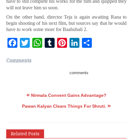
have to still complete his works for the film and quipped they
will not leave him so soon.
On the other hand, director Teja is again awaiting Rana to
begin shooting of his next film, but sources say that he would
have to work some more for Baahubali 2.
Facebook
Twitter
WhatsApp
Tumblr
Pinterest
LinkedIn
Share
Comments
comments
«
Nirmala Convent Gains Advantage?
»
Pawan Kalyan Clears Things For Shruti.
Related Posts