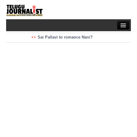
Home
Braking News
Sai Pallavi to romance Nani?
Kiara Advani to romance Pawan Kalyan
Latest News
Mohan Babu turns antagonist for Megastar?
Sarileru Neekevvaru 23 Days Worldwide Collections
Politics
Movies
Reviews
Editorial
Health
Gossips
తెలుగు వెర్షన్