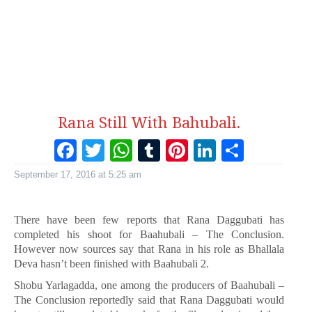
Rana Still With Bahubali.
Facebook
Twitter
WhatsApp
Tumblr
Pinterest
LinkedI
Share
September 17, 2016 at 5:25 am
There have been few reports that Rana Daggubati has
completed his shoot for Baahubali – The Conclusion.
However now sources say that Rana in his role as Bhallala
Deva hasn’t been finished with Baahubali 2.
Shobu Yarlagadda, one among the producers of Baahubali –
The Conclusion reportedly said that Rana Daggubati would