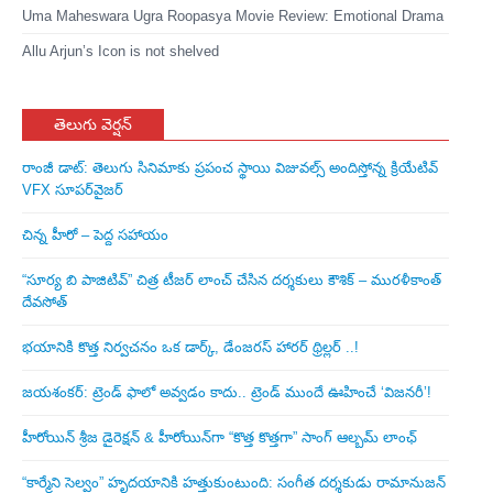
Uma Maheswara Ugra Roopasya Movie Review: Emotional Drama
Allu Arjun’s Icon is not shelved
తెలుగు వెర్షన్
రాంజీ డాట్: తెలుగు సినిమాకు ప్రపంచ స్థాయి విజువల్స్ అందిస్తోన్న క్రియేటివ్
VFX సూపర్‌వైజర్
చిన్న హీరో – పెద్ద సహాయం
“సూర్య బి పాజిటివ్” చిత్ర టీజర్ లాంచ్ చేసిన‌ దర్శకులు కౌశిక్ – మురళీకాంత్
దేవసోత్
భయానికి కొత్త నిర్వచనం ఒక డార్క్, డేంజరస్ హారర్ థ్రిల్లర్ ..!
జయశంకర్: ట్రెండ్‌ ఫాలో అవ్వడం కాదు.. ట్రెండ్‌ ముందే ఊహించే ‘విజనరీ’!
హీరోయిన్ శ్రీజ డైరెక్ష‌న్ & హీరోయిన్‌గా “కొత్త కొత్తగా” సాంగ్ ఆల్బమ్ లాంఛ్
“కార్మేని సెల్వం” హృదయానికి హత్తుకుంటుంది: సంగీత దర్శకుడు రామానుజన్