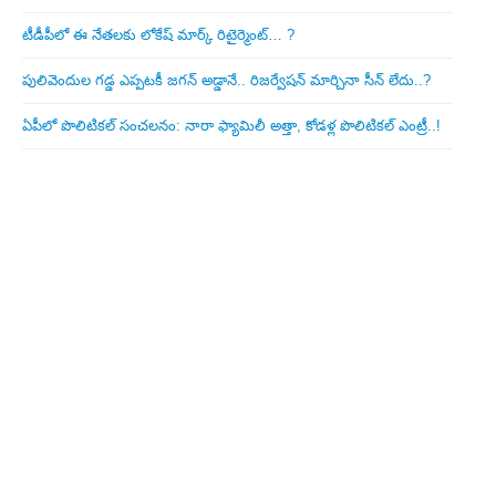
టీడీపీలో ఈ నేత‌ల‌కు లోకేష్ మార్క్ రిటైర్మెంట్‌… ?
పులివెందుల గ‌డ్డ ఎప్ప‌ట‌కీ జ‌గ‌న్ అడ్డానే.. రిజ‌ర్వేష‌న్ మార్చినా సీన్ లేదు..?
ఏపీలో పొలిటిక‌ల్ సంచ‌ల‌నం: నారా ఫ్యామిలీ అత్తా, కోడ‌ళ్ల పొలిటికల్ ఎంట్రీ..!