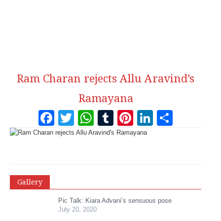
Ram Charan rejects Allu Aravind’s
Ramayana
Facebook
Twitter
WhatsApp
Tumblr
Pinterest
LinkedI
Share
Gallery
Pic Talk: Kiara Advani’s sensuous pose
July 20, 2020