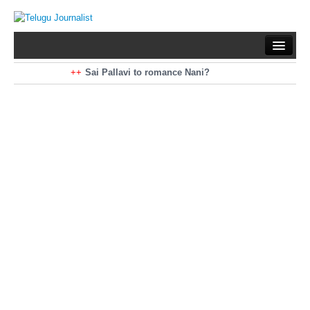
Home
Braking News
Sai Pallavi to romance Nani?
Kiara Advani to romance Pawan Kalyan
Latest News
Mohan Babu turns antagonist for Megastar?
Sarileru Neekevvaru 23 Days Worldwide Collections
Politics
Movies
Reviews
Editorial
Health
Gossips
తెలుగు వెర్షన్