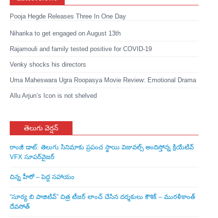
Pooja Hegde Releases Three In One Day
Niharika to get engaged on August 13th
Rajamouli and family tested positive for COVID-19
Venky shocks his directors
Uma Maheswara Ugra Roopasya Movie Review: Emotional Drama
Allu Arjun’s Icon is not shelved
తెలుగు వెర్షన్
రాంజీ డాట్: తెలుగు సినిమాకు ప్రపంచ స్థాయి విజువల్స్ అందిస్తోన్న క్రియేటివ్
VFX సూపర్‌వైజర్
చిన్న హీరో – పెద్ద సహాయం
“సూర్య బి పాజిటివ్” చిత్ర టీజర్ లాంచ్ చేసిన‌ దర్శకులు కౌశిక్ – మురళీకాంత్
దేవసోత్