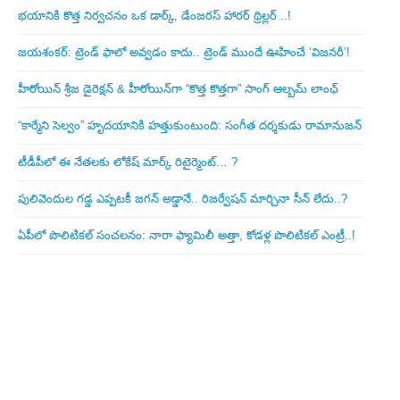
భయానికి కొత్త నిర్వచనం ఒక డార్క్, డేంజరస్ హారర్ థ్రిల్లర్ ..!
జయశంకర్: ట్రెండ్‌ ఫాలో అవ్వడం కాదు.. ట్రెండ్‌ ముందే ఊహించే ‘విజనరీ’!
హీరోయిన్ శ్రీజ డైరెక్ష‌న్ & హీరోయిన్‌గా “కొత్త కొత్తగా” సాంగ్ ఆల్బమ్ లాంఛ్
“కార్మేని సెల్వం” హృదయానికి హత్తుకుంటుంది: సంగీత దర్శకుడు రామానుజన్
టీడీపీలో ఈ నేత‌ల‌కు లోకేష్ మార్క్ రిటైర్మెంట్‌… ?
పులివెందుల గ‌డ్డ ఎప్ప‌ట‌కీ జ‌గ‌న్ అడ్డానే.. రిజ‌ర్వేష‌న్ మార్చినా సీన్ లేదు..?
ఏపీలో పొలిటిక‌ల్ సంచ‌ల‌నం: నారా ఫ్యామిలీ అత్తా, కోడ‌ళ్ల పొలిటికల్ ఎంట్రీ..!