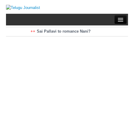
Home
Braking News
Sai Pallavi to romance Nani?
Kiara Advani to romance Pawan Kalyan
Latest News
Mohan Babu turns antagonist for Megastar?
Sarileru Neekevvaru 23 Days Worldwide Collections
Politics
Movies
Reviews
Editorial
Health
Gossips
తెలుగు వెర్షన్