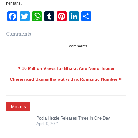
her fans.
Facebook
Twitter
WhatsApp
Tumblr
Pinterest
LinkedIn
Share
Comments
comments
«
10 Million Views for Bharat Ane Nenu Teaser
»
Charan and Samantha out with a Romantic Number
Movies
Pooja Hegde Releases Three In One Day
April 6, 2021