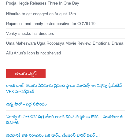
Pooja Hegde Releases Three In One Day
Niharika to get engaged on August 13th
Rajamouli and family tested positive for COVID-19
Venky shocks his directors
Uma Maheswara Ugra Roopasya Movie Review: Emotional Drama
Allu Arjun’s Icon is not shelved
తెలుగు వెర్షన్
రాంజీ డాట్: తెలుగు సినిమాకు ప్రపంచ స్థాయి విజువల్స్ అందిస్తోన్న క్రియేటివ్
VFX సూపర్‌వైజర్
చిన్న హీరో – పెద్ద సహాయం
“సూర్య బి పాజిటివ్” చిత్ర టీజర్ లాంచ్ చేసిన‌ దర్శకులు కౌశిక్ – మురళీకాంత్
దేవసోత్
భయానికి కొత్త నిర్వచనం ఒక డార్క్, డేంజరస్ హారర్ థ్రిల్లర్ ..!