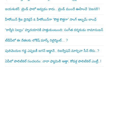
జయశంకర్: ట్రెండ్‌ ఫాలో అవ్వడం కాదు.. ట్రెండ్‌ ముందే ఊహించే ‘విజనరీ’!
హీరోయిన్ శ్రీజ డైరెక్ష‌న్ & హీరోయిన్‌గా “కొత్త కొత్తగా” సాంగ్ ఆల్బమ్ లాంఛ్
“కార్మేని సెల్వం” హృదయానికి హత్తుకుంటుంది: సంగీత దర్శకుడు రామానుజన్
టీడీపీలో ఈ నేత‌ల‌కు లోకేష్ మార్క్ రిటైర్మెంట్‌… ?
పులివెందుల గ‌డ్డ ఎప్ప‌ట‌కీ జ‌గ‌న్ అడ్డానే.. రిజ‌ర్వేష‌న్ మార్చినా సీన్ లేదు..?
ఏపీలో పొలిటిక‌ల్ సంచ‌ల‌నం: నారా ఫ్యామిలీ అత్తా, కోడ‌ళ్ల పొలిటికల్ ఎంట్రీ..!