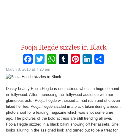
Pooja Hegde sizzles in Black
Facebook
Twitter
WhatsApp
Tumblr
Pinterest
LinkedI
Share
March 8, 2018 at 7:28 am
Dusky beauty Pooja Hegde is one actress who is in huge demand
in Tollywood. After impressing the Tollywood audience with her
glamorous acts, Pooja Hegde witnessed a mad rush and she even
hiked her fee. Pooja Hegde sizzled in a black bikini during a recent
photo shoot for a leading magazine which was shot some time
ago. The pictures of the bold actress are still trending all over.
Pooja Hegde sizzled in a black bikini showing off her assets. She
looks alluring in the assigned look and turned out to be a treat for