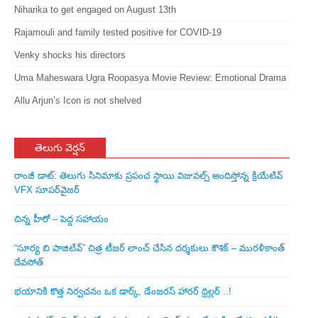
Niharika to get engaged on August 13th
Rajamouli and family tested positive for COVID-19
Venky shocks his directors
Uma Maheswara Ugra Roopasya Movie Review: Emotional Drama
Allu Arjun’s Icon is not shelved
తెలుగు వెర్షన్
రాంజీ డాట్: తెలుగు సినిమాకు ప్రపంచ స్థాయి విజువల్స్ అందిస్తోన్న క్రియేటివ్
VFX సూపర్‌వైజర్
చిన్న హీరో – పెద్ద సహాయం
“సూర్య బి పాజిటివ్” చిత్ర టీజర్ లాంచ్ చేసిన‌ దర్శకులు కౌశిక్ – మురళీకాంత్
దేవసోత్
భయానికి కొత్త నిర్వచనం ఒక డార్క్, డేంజరస్ హారర్ థ్రిల్లర్ ..!