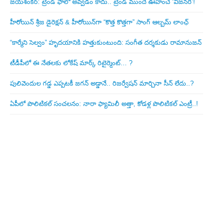
జయశంకర్: ట్రెండ్‌ ఫాలో అవ్వడం కాదు.. ట్రెండ్‌ ముందే ఊహించే ‘విజనరీ’!
హీరోయిన్ శ్రీజ డైరెక్ష‌న్ & హీరోయిన్‌గా “కొత్త కొత్తగా” సాంగ్ ఆల్బమ్ లాంఛ్
“కార్మేని సెల్వం” హృదయానికి హత్తుకుంటుంది: సంగీత దర్శకుడు రామానుజన్
టీడీపీలో ఈ నేత‌ల‌కు లోకేష్ మార్క్ రిటైర్మెంట్‌… ?
పులివెందుల గ‌డ్డ ఎప్ప‌ట‌కీ జ‌గ‌న్ అడ్డానే.. రిజ‌ర్వేష‌న్ మార్చినా సీన్ లేదు..?
ఏపీలో పొలిటిక‌ల్ సంచ‌ల‌నం: నారా ఫ్యామిలీ అత్తా, కోడ‌ళ్ల పొలిటికల్ ఎంట్రీ..!