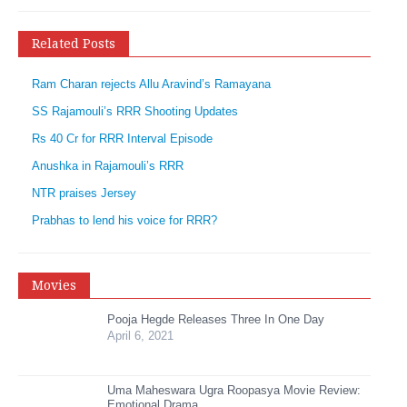
Related Posts
Ram Charan rejects Allu Aravind’s Ramayana
SS Rajamouli’s RRR Shooting Updates
Rs 40 Cr for RRR Interval Episode
Anushka in Rajamouli’s RRR
NTR praises Jersey
Prabhas to lend his voice for RRR?
Movies
Pooja Hegde Releases Three In One Day
April 6, 2021
Uma Maheswara Ugra Roopasya Movie Review:
Emotional Drama