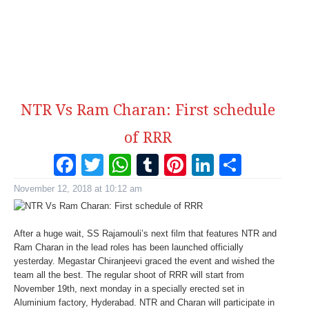
NTR Vs Ram Charan: First schedule
of RRR
Facebook
Twitter
WhatsApp
Tumblr
Pinterest
LinkedI
Share
November 12, 2018 at 10:12 am
After a huge wait, SS Rajamouli’s next film that features NTR and
Ram Charan in the lead roles has been launched officially
yesterday. Megastar Chiranjeevi graced the event and wished the
team all the best. The regular shoot of RRR will start from
November 19th, next monday in a specially erected set in
Aluminium factory, Hyderabad. NTR and Charan will participate in