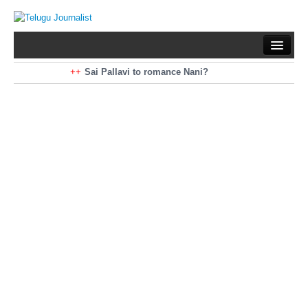
Home
Braking News
Sai Pallavi to romance Nani?
Kiara Advani to romance Pawan Kalyan
Latest News
Mohan Babu turns antagonist for Megastar?
Sarileru Neekevvaru 23 Days Worldwide Collections
Politics
Movies
Reviews
Editorial
Health
Gossips
తెలుగు వెర్షన్