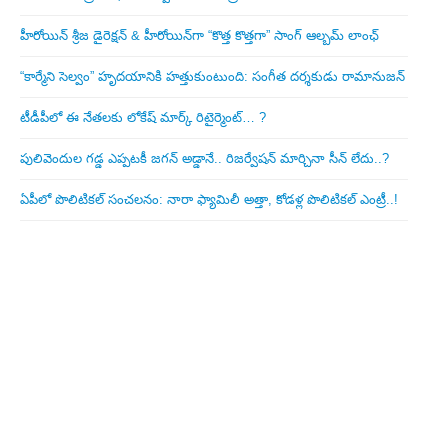
హీరోయిన్ శ్రీజ డైరెక్ష‌న్ & హీరోయిన్‌గా “కొత్త కొత్తగా” సాంగ్ ఆల్బమ్ లాంఛ్
“కార్మేని సెల్వం” హృదయానికి హత్తుకుంటుంది: సంగీత దర్శకుడు రామానుజన్
టీడీపీలో ఈ నేత‌ల‌కు లోకేష్ మార్క్ రిటైర్మెంట్‌… ?
పులివెందుల గ‌డ్డ ఎప్ప‌ట‌కీ జ‌గ‌న్ అడ్డానే.. రిజ‌ర్వేష‌న్ మార్చినా సీన్ లేదు..?
ఏపీలో పొలిటిక‌ల్ సంచ‌ల‌నం: నారా ఫ్యామిలీ అత్తా, కోడ‌ళ్ల పొలిటికల్ ఎంట్రీ..!