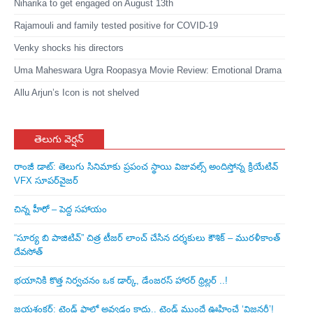
Niharika to get engaged on August 13th
Rajamouli and family tested positive for COVID-19
Venky shocks his directors
Uma Maheswara Ugra Roopasya Movie Review: Emotional Drama
Allu Arjun’s Icon is not shelved
తెలుగు వెర్షన్
రాంజీ డాట్: తెలుగు సినిమాకు ప్రపంచ స్థాయి విజువల్స్ అందిస్తోన్న క్రియేటివ్
VFX సూపర్‌వైజర్
చిన్న హీరో – పెద్ద సహాయం
“సూర్య బి పాజిటివ్” చిత్ర టీజర్ లాంచ్ చేసిన‌ దర్శకులు కౌశిక్ – మురళీకాంత్
దేవసోత్
భయానికి కొత్త నిర్వచనం ఒక డార్క్, డేంజరస్ హారర్ థ్రిల్లర్ ..!
జయశంకర్: ట్రెండ్‌ ఫాలో అవ్వడం కాదు.. ట్రెండ్‌ ముందే ఊహించే ‘విజనరీ’!