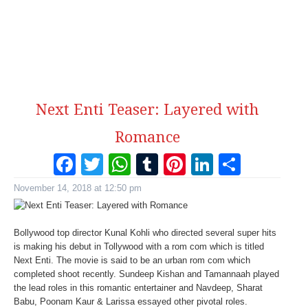
Next Enti Teaser: Layered with
Romance
Facebook
Twitter
WhatsApp
Tumblr
Pinterest
LinkedI
Share
November 14, 2018 at 12:50 pm
Bollywood top director Kunal Kohli who directed several super hits
is making his debut in Tollywood with a rom com which is titled
Next Enti. The movie is said to be an urban rom com which
completed shoot recently. Sundeep Kishan and Tamannaah played
the lead roles in this romantic entertainer and Navdeep, Sharat
Babu, Poonam Kaur & Larissa essayed other pivotal roles.