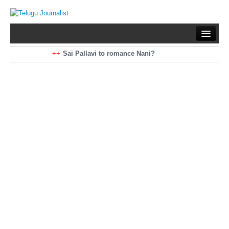
Home
Braking News
Sai Pallavi to romance Nani?
Kiara Advani to romance Pawan Kalyan
Latest News
Mohan Babu turns antagonist for Megastar?
Sarileru Neekevvaru 23 Days Worldwide Collections
Politics
Movies
Reviews
Editorial
Health
Gossips
తెలుగు వెర్షన్