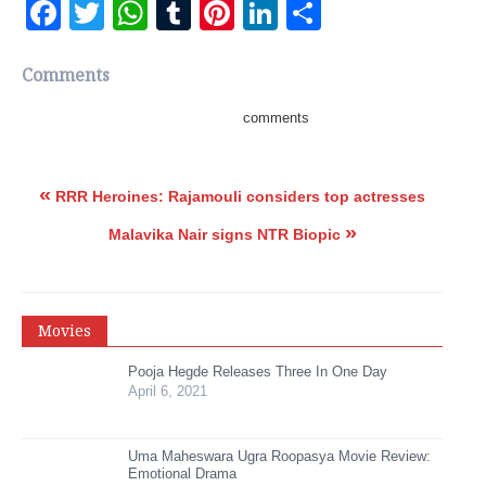
Facebook
Twitter
WhatsApp
Tumblr
Pinterest
LinkedIn
Share
Comments
comments
«
RRR Heroines: Rajamouli considers top actresses
»
Malavika Nair signs NTR Biopic
Movies
Pooja Hegde Releases Three In One Day
April 6, 2021
Uma Maheswara Ugra Roopasya Movie Review:
Emotional Drama