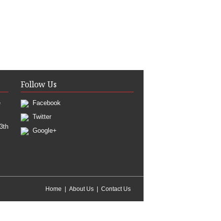
Follow Us
e
Facebook
Twitter
3th
Google+
Home
About Us
Contact Us