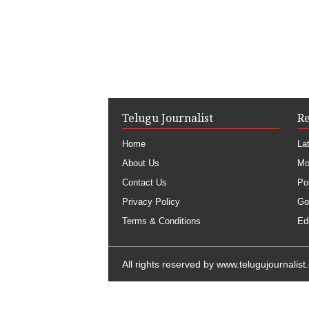
Telugu Journalist
R
Home
La
About Us
Mo
Contact Us
Pol
Privacy Policy
Go
Terms & Conditions
Edi
All rights reserved by
www.telugujournalist