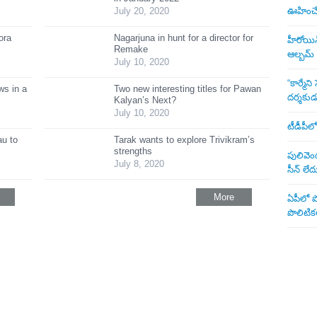
July 20, 2020
ఊహించే 
ora
Nagarjuna in hunt for a director for
హీరోయిన్ 
Remake
ఆల్బమ్
July 10, 2020
“కార్మే
s in a
Two new interesting titles for Pawan
దర్శకు
Kalyan’s Next?
July 10, 2020
టీడీపీలో
au to
Tarak wants to explore Trivikram’s
strengths
పులివెంద
July 8, 2020
సీన్ లేద
More
ఏపీలో పొ
పొలిటికల