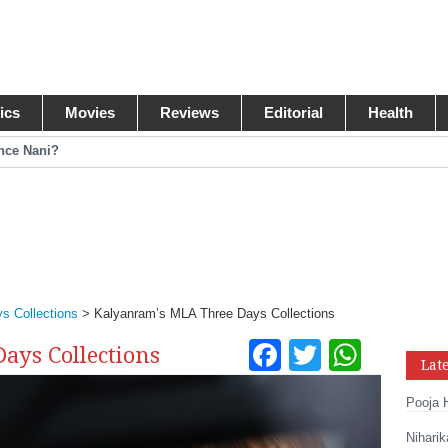
tics
Movies
Reviews
Editorial
Health
ance Nani?
omance Pawan Kalyan
egastar?
ide Collections
s Collections
>
Kalyanram’s MLA Three Days Collections
Facebook
Twitter
What
ays Collections
Lat
Tumblr
Pinteres
Link
Pooja 
Share
Niharik