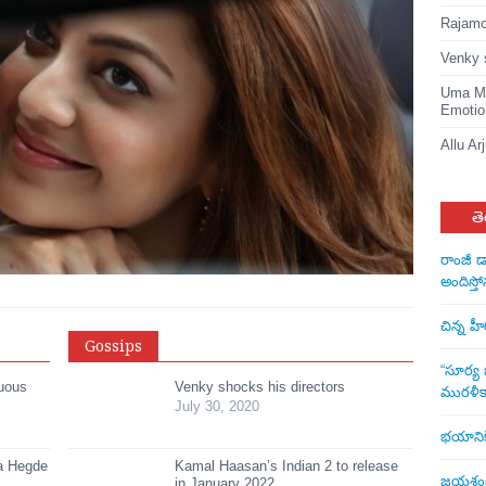
Rajamou
Venky 
Uma Ma
Emotio
Allu Ar
తె
రాంజీ డ
అందిస్తో
చిన్న హ
Gossips
“సూర్య బ
suous
Venky shocks his directors
మురళీక
July 30, 2020
భయానికి 
ja Hegde
Kamal Haasan’s Indian 2 to release
జయశంకర్
in January 2022