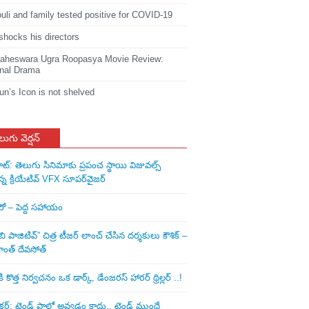
li and family tested positive for COVID-19
shocks his directors
heswara Ugra Roopasya Movie Review:
nal Drama
jun’s Icon is not shelved
లుగు వెర్షన్
ాట్: తెలుగు సినిమాకు ప్రపంచ స్థాయి విజువల్స్
న్న క్రియేటివ్ VFX సూపర్‌వైజర్
ీరో – పెద్ద సహాయం
ి పాజిటివ్” చిత్ర టీజర్ లాంచ్ చేసిన‌ దర్శకులు కౌశిక్ –
ాంత్ దేవసోత్
కొత్త నిర్వచనం ఒక డార్క్, డేంజరస్ హారర్ థ్రిల్లర్ ..!
: ట్రెండ్‌ ఫాలో అవ్వడం కాదు.. ట్రెండ్‌ ముందే