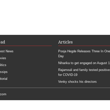
ead
Articles
test News
Pooja Hegde Releases Three In On
Day
vies
Niharika to get engaged on August 1
itics
Rajamouli and family tested positive
ssips
for COVID-19
torial
Venky shocks his directors
.com