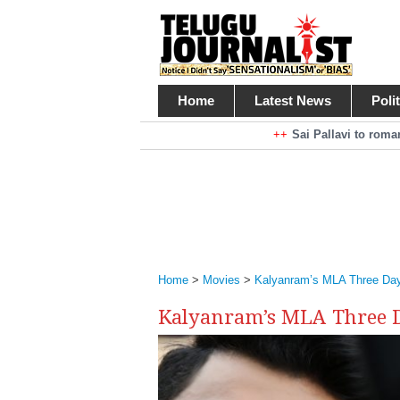
Home
Latest News
Poli
Braking News
Sai Pallavi to rom
Kiara Advani to r
Mohan Babu turns antagonist for M
Sarileru Neekevvaru 23 Days Worldw
Home
>
Movies
>
Kalyanram’s MLA Three Day
Kalyanram’s MLA Three D