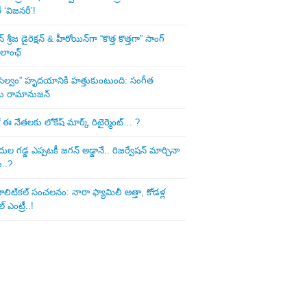
‘విజనరీ’!
శ్రీజ డైరెక్ష‌న్ & హీరోయిన్‌గా “కొత్త కొత్తగా” సాంగ్
 లాంఛ్
ని సెల్వం” హృదయానికి హత్తుకుంటుంది: సంగీత
డు రామానుజన్
 ఈ నేత‌ల‌కు లోకేష్ మార్క్ రిటైర్మెంట్‌… ?
ుల గ‌డ్డ ఎప్ప‌ట‌కీ జ‌గ‌న్ అడ్డానే.. రిజ‌ర్వేష‌న్ మార్చినా
ు..?
లిటిక‌ల్ సంచ‌ల‌నం: నారా ఫ్యామిలీ అత్తా, కోడ‌ళ్ల
్ ఎంట్రీ..!