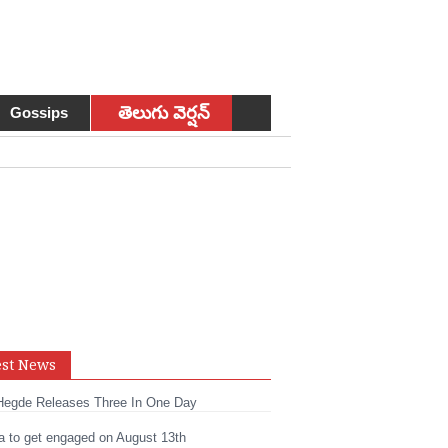
తెలుగు వెర్షన్
Gossips
sApp
est News
t
edIn
Hegde Releases Three In One Day
a to get engaged on August 13th