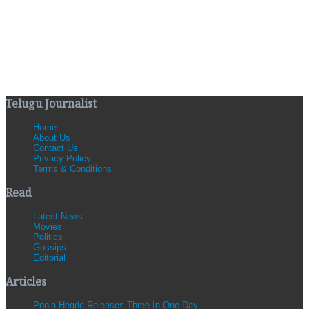
Telugu Journalist
Home
About Us
Contact Us
Privacy Policy
Terms & Conditions
Read
Latest News
Movies
Politics
Gossips
Editorial
Articles
Pooja Hegde Releases Three In One Day