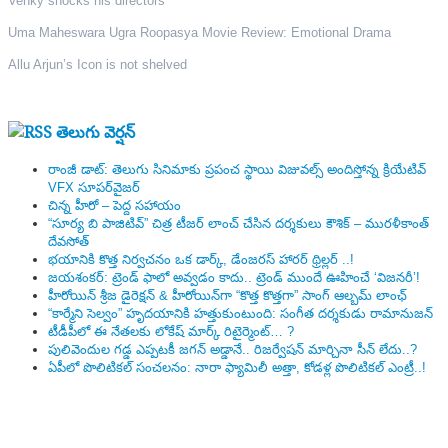
Venky shocks his directors
Uma Maheswara Ugra Roopasya Movie Review: Emotional Drama
Allu Arjun’s Icon is not shelved
తెలుగు వెర్షన్
రాంజీ డాట్: తెలుగు సినిమాకు ప్రపంచ స్థాయి విజువల్స్ అందిస్తోన్న క్రియేటివ్
VFX సూపర్‌వైజర్
చిన్న హీరో – పెద్ద సహాయం
“సూర్య బి పాజిటివ్” చిత్ర టీజర్ లాంచ్ చేసిన‌ దర్శకులు కౌశిక్ – మురళీకాంత్
దేవసోత్
భయానికి కొత్త నిర్వచనం ఒక డార్క్, డేంజరస్ హారర్ థ్రిల్లర్ ..!
జయశంకర్: ట్రెండ్‌ ఫాలో అవ్వడం కాదు.. ట్రెండ్‌ ముందే ఊహించే ‘విజనరీ’!
హీరోయిన్ శ్రీజ డైరెక్ష‌న్ & హీరోయిన్‌గా “కొత్త కొత్తగా” సాంగ్ ఆల్బమ్ లాంఛ్
“కార్మేని సెల్వం” హృదయానికి హత్తుకుంటుంది: సంగీత దర్శకుడు రామానుజన్
టీడీపీలో ఈ నేత‌ల‌కు లోకేష్ మార్క్ రిటైర్మెంట్‌… ?
పులివెందుల గ‌డ్డ ఎప్ప‌ట‌కీ జ‌గ‌న్ అడ్డానే.. రిజ‌ర్వేష‌న్ మార్చినా సీన్ లేదు..?
ఏపీలో పొలిటిక‌ల్ సంచ‌ల‌నం: నారా ఫ్యామిలీ అత్తా, కోడ‌ళ్ల పొలిటికల్ ఎంట్రీ..!