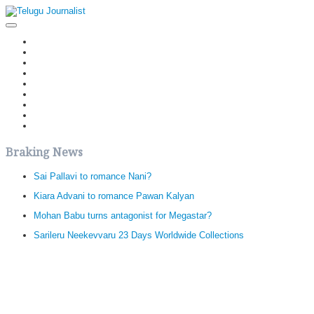
Home
Latest News
Politics
Movies
Reviews
Editorial
Health
Gossips
తెలుగు వెర్షన్
Braking News
Sai Pallavi to romance Nani?
Kiara Advani to romance Pawan Kalyan
Mohan Babu turns antagonist for Megastar?
Sarileru Neekevvaru 23 Days Worldwide Collections