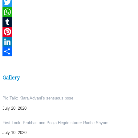
Facebook
Twitter
WhatsApp
Tumblr
Pinterest
LinkedIn
Share
Gallery
Pic Talk: Kiara Advani’s sensuous pose
July 20, 2020
First Look: Prabhas and Pooja Hegde starrer Radhe Shyam
July 10, 2020