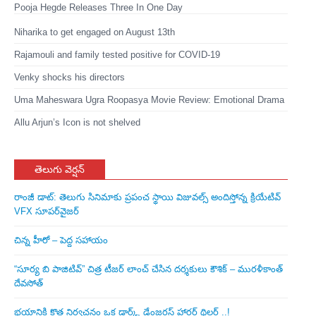
Pooja Hegde Releases Three In One Day
Niharika to get engaged on August 13th
Rajamouli and family tested positive for COVID-19
Venky shocks his directors
Uma Maheswara Ugra Roopasya Movie Review: Emotional Drama
Allu Arjun’s Icon is not shelved
తెలుగు వెర్షన్
రాంజీ డాట్: తెలుగు సినిమాకు ప్రపంచ స్థాయి విజువల్స్ అందిస్తోన్న క్రియేటివ్
VFX సూపర్‌వైజర్
చిన్న హీరో – పెద్ద సహాయం
“సూర్య బి పాజిటివ్” చిత్ర టీజర్ లాంచ్ చేసిన‌ దర్శకులు కౌశిక్ – మురళీకాంత్
దేవసోత్
భయానికి కొత్త నిర్వచనం ఒక డార్క్, డేంజరస్ హారర్ థ్రిల్లర్ ..!