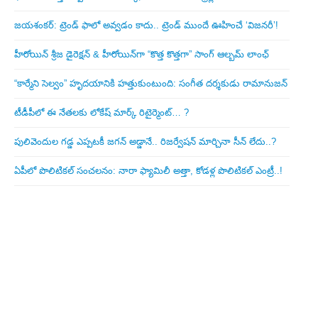
జయశంకర్: ట్రెండ్‌ ఫాలో అవ్వడం కాదు.. ట్రెండ్‌ ముందే ఊహించే ‘విజనరీ’!
హీరోయిన్ శ్రీజ డైరెక్ష‌న్ & హీరోయిన్‌గా “కొత్త కొత్తగా” సాంగ్ ఆల్బమ్ లాంఛ్
“కార్మేని సెల్వం” హృదయానికి హత్తుకుంటుంది: సంగీత దర్శకుడు రామానుజన్
టీడీపీలో ఈ నేత‌ల‌కు లోకేష్ మార్క్ రిటైర్మెంట్‌… ?
పులివెందుల గ‌డ్డ ఎప్ప‌ట‌కీ జ‌గ‌న్ అడ్డానే.. రిజ‌ర్వేష‌న్ మార్చినా సీన్ లేదు..?
ఏపీలో పొలిటిక‌ల్ సంచ‌ల‌నం: నారా ఫ్యామిలీ అత్తా, కోడ‌ళ్ల పొలిటికల్ ఎంట్రీ..!