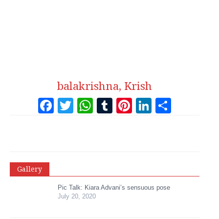
balakrishna, Krish
Facebook
Twitter
WhatsApp
Tumblr
Pinterest
LinkedI
Share
Gallery
Pic Talk: Kiara Advani’s sensuous pose
July 20, 2020