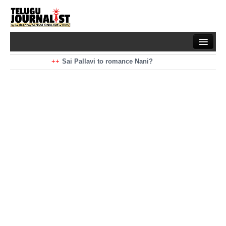
Home
Braking News
Sai Pallavi to romance Nani?
Kiara Advani to romance Pawan Kalyan
Latest News
Mohan Babu turns antagonist for Megastar?
Sarileru Neekevvaru 23 Days Worldwide Collections
Politics
Movies
Reviews
Editorial
Health
Gossips
తెలుగు వెర్షన్