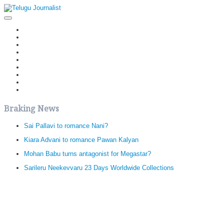
Home
Latest News
Politics
Movies
Reviews
Editorial
Health
Gossips
తెలుగు వెర్షన్
Braking News
Sai Pallavi to romance Nani?
Kiara Advani to romance Pawan Kalyan
Mohan Babu turns antagonist for Megastar?
Sarileru Neekevvaru 23 Days Worldwide Collections