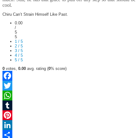
cool.
Chiru Can’t Strain Himself Like Past.
0.00
/
5
5
1 / 5
2 / 5
3 / 5
4 / 5
5 / 5
0
votes,
0.00
avg. rating (
0
% score)
Facebook
Twitter
WhatsApp
Tumblr
Pinterest
LinkedIn