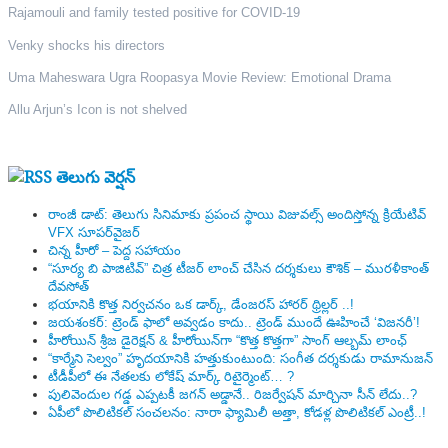
Rajamouli and family tested positive for COVID-19
Venky shocks his directors
Uma Maheswara Ugra Roopasya Movie Review: Emotional Drama
Allu Arjun’s Icon is not shelved
తెలుగు వెర్షన్
రాంజీ డాట్: తెలుగు సినిమాకు ప్రపంచ స్థాయి విజువల్స్ అందిస్తోన్న క్రియేటివ్
VFX సూపర్‌వైజర్
చిన్న హీరో – పెద్ద సహాయం
“సూర్య బి పాజిటివ్” చిత్ర టీజర్ లాంచ్ చేసిన‌ దర్శకులు కౌశిక్ – మురళీకాంత్
దేవసోత్
భయానికి కొత్త నిర్వచనం ఒక డార్క్, డేంజరస్ హారర్ థ్రిల్లర్ ..!
జయశంకర్: ట్రెండ్‌ ఫాలో అవ్వడం కాదు.. ట్రెండ్‌ ముందే ఊహించే ‘విజనరీ’!
హీరోయిన్ శ్రీజ డైరెక్ష‌న్ & హీరోయిన్‌గా “కొత్త కొత్తగా” సాంగ్ ఆల్బమ్ లాంఛ్
“కార్మేని సెల్వం” హృదయానికి హత్తుకుంటుంది: సంగీత దర్శకుడు రామానుజన్
టీడీపీలో ఈ నేత‌ల‌కు లోకేష్ మార్క్ రిటైర్మెంట్‌… ?
పులివెందుల గ‌డ్డ ఎప్ప‌ట‌కీ జ‌గ‌న్ అడ్డానే.. రిజ‌ర్వేష‌న్ మార్చినా సీన్ లేదు..?
ఏపీలో పొలిటిక‌ల్ సంచ‌ల‌నం: నారా ఫ్యామిలీ అత్తా, కోడ‌ళ్ల పొలిటికల్ ఎంట్రీ..!