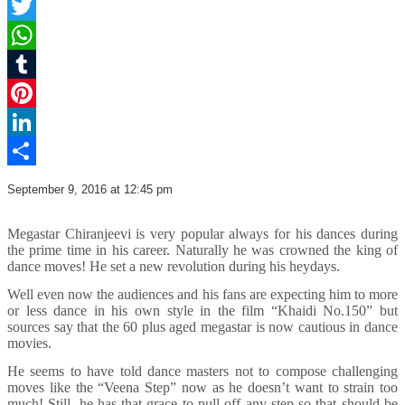
Facebook
Twitter
WhatsApp
Tumblr
Pinterest
LinkedIn
Share
September 9, 2016 at 12:45 pm
Megastar Chiranjeevi is very popular always for his dances during
the prime time in his career. Naturally he was crowned the king of
dance moves! He set a new revolution during his heydays.
Well even now the audiences and his fans are expecting him to more
or less dance in his own style in the film “Khaidi No.150” but
sources say that the 60 plus aged megastar is now cautious in dance
movies.
He seems to have told dance masters not to compose challenging
moves like the “Veena Step” now as he doesn’t want to strain too
much! Still, he has that grace to pull off any step so that should be