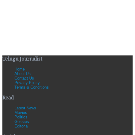
Telugu Journalist
Home
About Us
Contact Us
Privacy Policy
Terms & Conditions
Read
Latest News
Movies
Politics
Gossips
Editorial