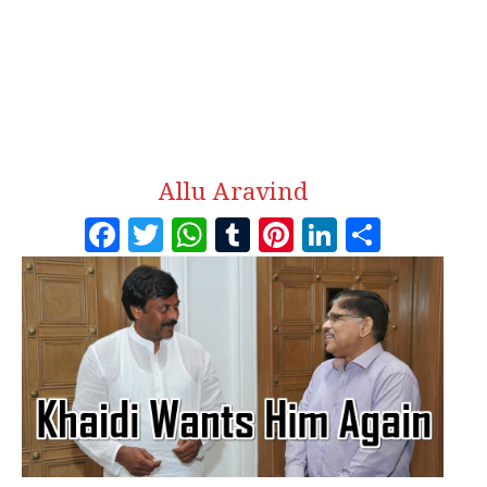
Allu Aravind
Facebook
Twitter
WhatsApp
Tumblr
Pinterest
LinkedI
Share