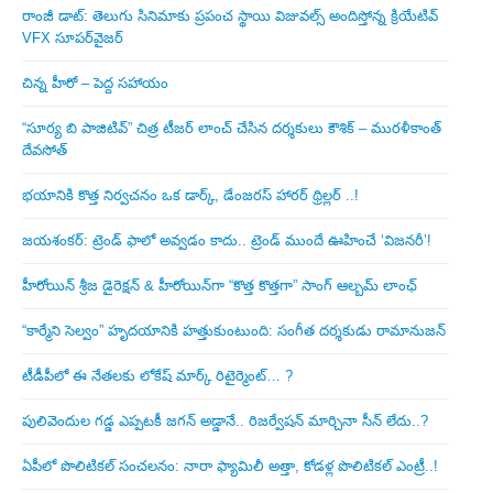
రాంజీ డాట్: తెలుగు సినిమాకు ప్రపంచ స్థాయి విజువల్స్ అందిస్తోన్న క్రియేటివ్
VFX సూపర్‌వైజర్
చిన్న హీరో – పెద్ద సహాయం
“సూర్య బి పాజిటివ్” చిత్ర టీజర్ లాంచ్ చేసిన‌ దర్శకులు కౌశిక్ – మురళీకాంత్
దేవసోత్
భయానికి కొత్త నిర్వచనం ఒక డార్క్, డేంజరస్ హారర్ థ్రిల్లర్ ..!
జయశంకర్: ట్రెండ్‌ ఫాలో అవ్వడం కాదు.. ట్రెండ్‌ ముందే ఊహించే ‘విజనరీ’!
హీరోయిన్ శ్రీజ డైరెక్ష‌న్ & హీరోయిన్‌గా “కొత్త కొత్తగా” సాంగ్ ఆల్బమ్ లాంఛ్
“కార్మేని సెల్వం” హృదయానికి హత్తుకుంటుంది: సంగీత దర్శకుడు రామానుజన్
టీడీపీలో ఈ నేత‌ల‌కు లోకేష్ మార్క్ రిటైర్మెంట్‌… ?
పులివెందుల గ‌డ్డ ఎప్ప‌ట‌కీ జ‌గ‌న్ అడ్డానే.. రిజ‌ర్వేష‌న్ మార్చినా సీన్ లేదు..?
ఏపీలో పొలిటిక‌ల్ సంచ‌ల‌నం: నారా ఫ్యామిలీ అత్తా, కోడ‌ళ్ల పొలిటికల్ ఎంట్రీ..!