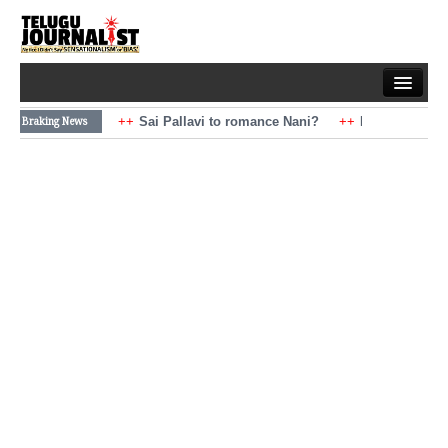
Home
Braking News
Sai Pallavi to romance Nani?
Kiara Advani t
Mohan Babu turns antagonist for Megastar?
Latest News
Sai Pallavi to romance Nani?
Kiara Advani t
Mohan Babu turns antagonist for Megastar?
Politics
Movies
Reviews
Editorial
Health
Gossips
తెలుగు వెర్షన్