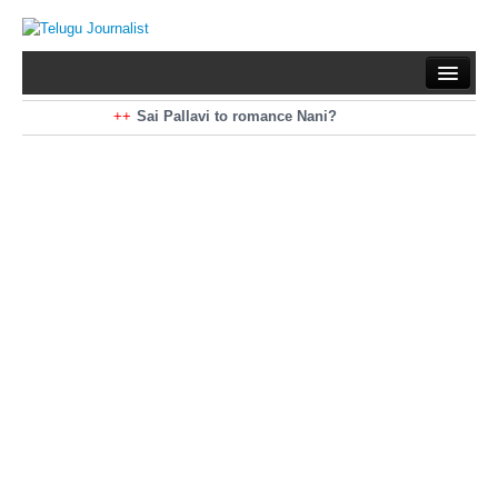
Home
Braking News
Sai Pallavi to romance Nani?
Kiara Advani to romance Pawan Kalyan
Latest News
Mohan Babu turns antagonist for Megastar?
Sarileru Neekevvaru 23 Days Worldwide Collections
Politics
Movies
Reviews
Editorial
Health
Gossips
తెలుగు వెర్షన్