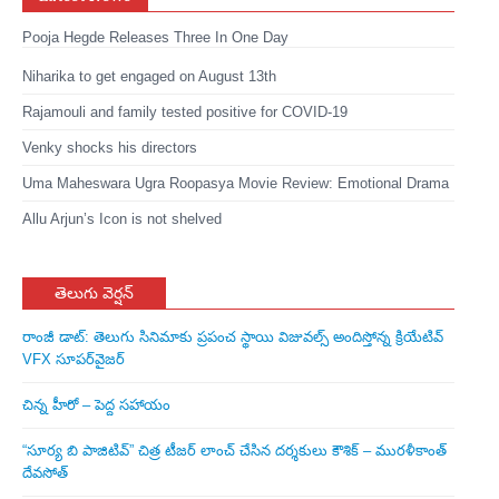
Pooja Hegde Releases Three In One Day
Niharika to get engaged on August 13th
Rajamouli and family tested positive for COVID-19
Venky shocks his directors
Uma Maheswara Ugra Roopasya Movie Review: Emotional Drama
Allu Arjun’s Icon is not shelved
తెలుగు వెర్షన్
రాంజీ డాట్: తెలుగు సినిమాకు ప్రపంచ స్థాయి విజువల్స్ అందిస్తోన్న క్రియేటివ్
VFX సూపర్‌వైజర్
చిన్న హీరో – పెద్ద సహాయం
“సూర్య బి పాజిటివ్” చిత్ర టీజర్ లాంచ్ చేసిన‌ దర్శకులు కౌశిక్ – మురళీకాంత్
దేవసోత్