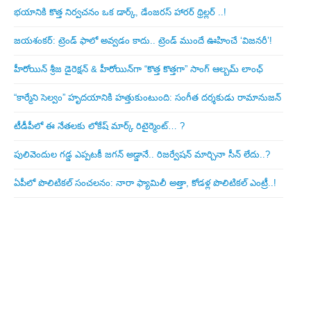
భయానికి కొత్త నిర్వచనం ఒక డార్క్, డేంజరస్ హారర్ థ్రిల్లర్ ..!
జయశంకర్: ట్రెండ్‌ ఫాలో అవ్వడం కాదు.. ట్రెండ్‌ ముందే ఊహించే ‘విజనరీ’!
హీరోయిన్ శ్రీజ డైరెక్ష‌న్ & హీరోయిన్‌గా “కొత్త కొత్తగా” సాంగ్ ఆల్బమ్ లాంఛ్
“కార్మేని సెల్వం” హృదయానికి హత్తుకుంటుంది: సంగీత దర్శకుడు రామానుజన్
టీడీపీలో ఈ నేత‌ల‌కు లోకేష్ మార్క్ రిటైర్మెంట్‌… ?
పులివెందుల గ‌డ్డ ఎప్ప‌ట‌కీ జ‌గ‌న్ అడ్డానే.. రిజ‌ర్వేష‌న్ మార్చినా సీన్ లేదు..?
ఏపీలో పొలిటిక‌ల్ సంచ‌ల‌నం: నారా ఫ్యామిలీ అత్తా, కోడ‌ళ్ల పొలిటికల్ ఎంట్రీ..!