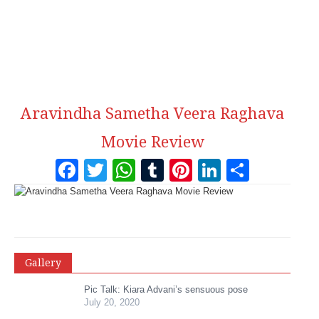
Aravindha Sametha Veera Raghava
Movie Review
Facebook
Twitter
WhatsApp
Tumblr
Pinterest
LinkedI
Share
Gallery
Pic Talk: Kiara Advani’s sensuous pose
July 20, 2020