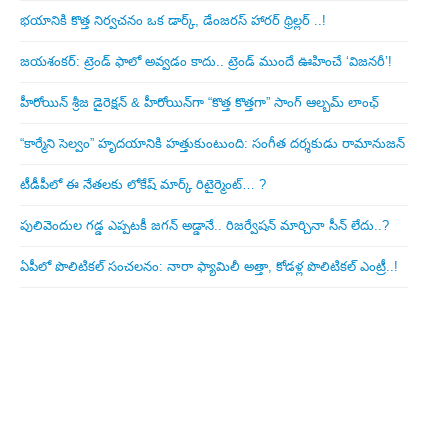
భయానికి కొత్త నిర్వచనం ఒక డార్క్, డేంజరస్ హారర్ థ్రిల్లర్ ..!
జయశంకర్: ట్రెండ్‌ ఫాలో అవ్వడం కాదు.. ట్రెండ్‌ ముందే ఊహించే ‘విజనరీ’!
హీరోయిన్ శ్రీజ డైరెక్ష‌న్ & హీరోయిన్‌గా “కొత్త కొత్తగా” సాంగ్ ఆల్బమ్ లాంఛ్
“కార్మేని సెల్వం” హృదయానికి హత్తుకుంటుంది: సంగీత దర్శకుడు రామానుజన్
టీడీపీలో ఈ నేత‌ల‌కు లోకేష్ మార్క్ రిటైర్మెంట్‌… ?
పులివెందుల గ‌డ్డ ఎప్ప‌ట‌కీ జ‌గ‌న్ అడ్డానే.. రిజ‌ర్వేష‌న్ మార్చినా సీన్ లేదు..?
ఏపీలో పొలిటిక‌ల్ సంచ‌ల‌నం: నారా ఫ్యామిలీ అత్తా, కోడ‌ళ్ల పొలిటికల్ ఎంట్రీ..!