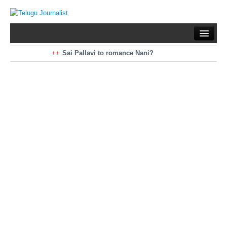
Home
Braking News
Sai Pallavi to romance Nani?
Kiara Advani to romance Pawan Kalyan
Latest News
Mohan Babu turns antagonist for Megastar?
Sarileru Neekevvaru 23 Days Worldwide Collections
Politics
Movies
Reviews
Editorial
Health
Gossips
తెలుగు వెర్షన్