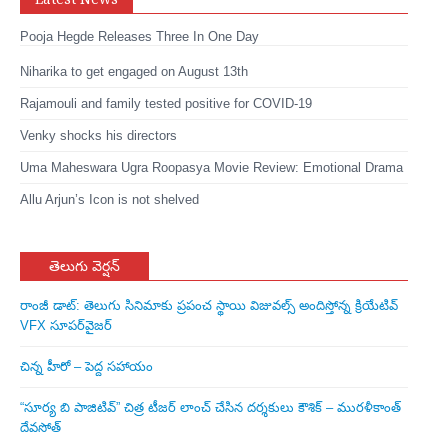
Pooja Hegde Releases Three In One Day
Niharika to get engaged on August 13th
Rajamouli and family tested positive for COVID-19
Venky shocks his directors
Uma Maheswara Ugra Roopasya Movie Review: Emotional Drama
Allu Arjun’s Icon is not shelved
తెలుగు వెర్షన్
రాంజీ డాట్: తెలుగు సినిమాకు ప్రపంచ స్థాయి విజువల్స్ అందిస్తోన్న క్రియేటివ్
VFX సూపర్‌వైజర్
చిన్న హీరో – పెద్ద సహాయం
“సూర్య బి పాజిటివ్” చిత్ర టీజర్ లాంచ్ చేసిన‌ దర్శకులు కౌశిక్ – మురళీకాంత్
దేవసోత్