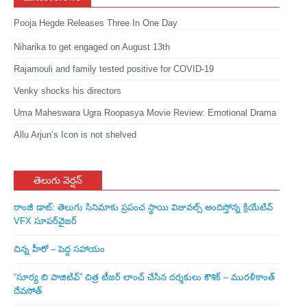
Pooja Hegde Releases Three In One Day
Niharika to get engaged on August 13th
Rajamouli and family tested positive for COVID-19
Venky shocks his directors
Uma Maheswara Ugra Roopasya Movie Review: Emotional Drama
Allu Arjun’s Icon is not shelved
తెలుగు వెర్షన్
రాంజీ డాట్: తెలుగు సినిమాకు ప్రపంచ స్థాయి విజువల్స్ అందిస్తోన్న క్రియేటివ్
VFX సూపర్‌వైజర్
చిన్న హీరో – పెద్ద సహాయం
“సూర్య బి పాజిటివ్” చిత్ర టీజర్ లాంచ్ చేసిన‌ దర్శకులు కౌశిక్ – మురళీకాంత్
దేవసోత్