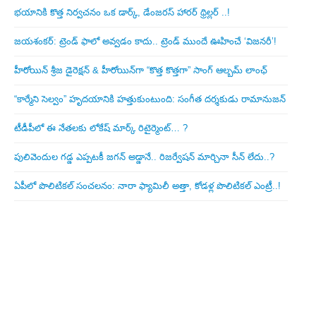
భయానికి కొత్త నిర్వచనం ఒక డార్క్, డేంజరస్ హారర్ థ్రిల్లర్ ..!
జయశంకర్: ట్రెండ్‌ ఫాలో అవ్వడం కాదు.. ట్రెండ్‌ ముందే ఊహించే ‘విజనరీ’!
హీరోయిన్ శ్రీజ డైరెక్ష‌న్ & హీరోయిన్‌గా “కొత్త కొత్తగా” సాంగ్ ఆల్బమ్ లాంఛ్
“కార్మేని సెల్వం” హృదయానికి హత్తుకుంటుంది: సంగీత దర్శకుడు రామానుజన్
టీడీపీలో ఈ నేత‌ల‌కు లోకేష్ మార్క్ రిటైర్మెంట్‌… ?
పులివెందుల గ‌డ్డ ఎప్ప‌ట‌కీ జ‌గ‌న్ అడ్డానే.. రిజ‌ర్వేష‌న్ మార్చినా సీన్ లేదు..?
ఏపీలో పొలిటిక‌ల్ సంచ‌ల‌నం: నారా ఫ్యామిలీ అత్తా, కోడ‌ళ్ల పొలిటికల్ ఎంట్రీ..!