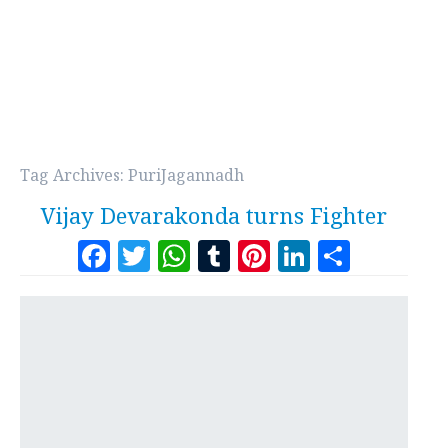
Tag Archives:
PuriJagannadh
Vijay Devarakonda turns Fighter
Facebook
Twitter
WhatsApp
Tumblr
Pinterest
LinkedI
Share