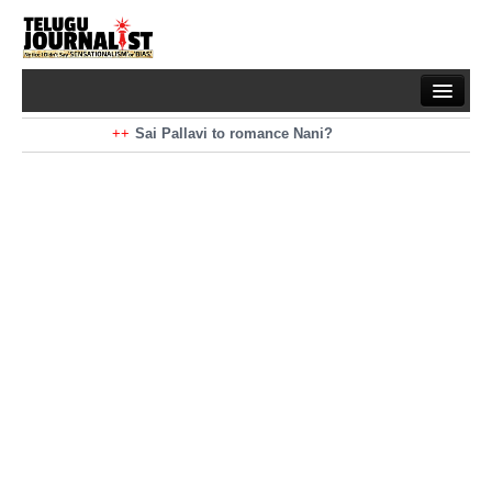
Home
Braking News
Sai Pallavi to romance Nani?
Kiara Advani to romance Pawan Kalyan
Latest News
Mohan Babu turns antagonist for Megastar?
Sarileru Neekevvaru 23 Days Worldwide Collections
Politics
Movies
Reviews
Editorial
Health
Gossips
తెలుగు వెర్షన్