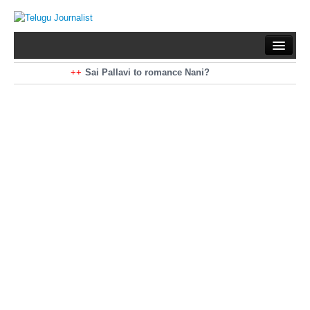
Home
Braking News
Sai Pallavi to romance Nani?
Kiara Advani to romance Pawan Kalyan
Latest News
Mohan Babu turns antagonist for Megastar?
Sarileru Neekevvaru 23 Days Worldwide Collections
Politics
Movies
Reviews
Editorial
Health
Gossips
తెలుగు వెర్షన్