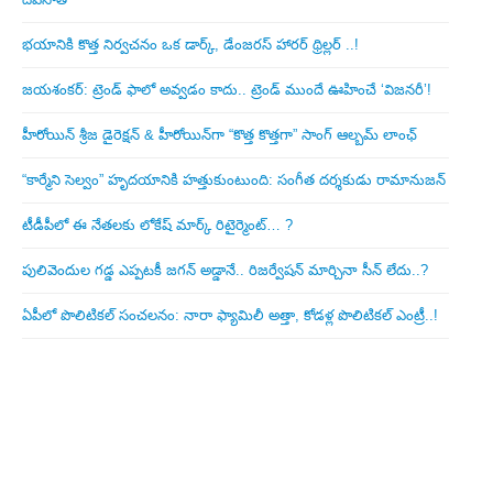
భయానికి కొత్త నిర్వచనం ఒక డార్క్, డేంజరస్ హారర్ థ్రిల్లర్ ..!
జయశంకర్: ట్రెండ్‌ ఫాలో అవ్వడం కాదు.. ట్రెండ్‌ ముందే ఊహించే ‘విజనరీ’!
హీరోయిన్ శ్రీజ డైరెక్ష‌న్ & హీరోయిన్‌గా “కొత్త కొత్తగా” సాంగ్ ఆల్బమ్ లాంఛ్
“కార్మేని సెల్వం” హృదయానికి హత్తుకుంటుంది: సంగీత దర్శకుడు రామానుజన్
టీడీపీలో ఈ నేత‌ల‌కు లోకేష్ మార్క్ రిటైర్మెంట్‌… ?
పులివెందుల గ‌డ్డ ఎప్ప‌ట‌కీ జ‌గ‌న్ అడ్డానే.. రిజ‌ర్వేష‌న్ మార్చినా సీన్ లేదు..?
ఏపీలో పొలిటిక‌ల్ సంచ‌ల‌నం: నారా ఫ్యామిలీ అత్తా, కోడ‌ళ్ల పొలిటికల్ ఎంట్రీ..!