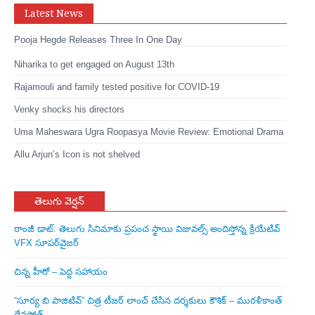
Latest News
Pooja Hegde Releases Three In One Day
Niharika to get engaged on August 13th
Rajamouli and family tested positive for COVID-19
Venky shocks his directors
Uma Maheswara Ugra Roopasya Movie Review: Emotional Drama
Allu Arjun’s Icon is not shelved
తెలుగు వెర్షన్
రాంజీ డాట్: తెలుగు సినిమాకు ప్రపంచ స్థాయి విజువల్స్ అందిస్తోన్న క్రియేటివ్
VFX సూపర్‌వైజర్
చిన్న హీరో – పెద్ద సహాయం
“సూర్య బి పాజిటివ్” చిత్ర టీజర్ లాంచ్ చేసిన‌ దర్శకులు కౌశిక్ – మురళీకాంత్
దేవసోత్