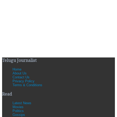
Telugu Journalist
Home
About Us
Contact Us
Privacy Policy
Terms & Conditions
Read
Latest News
Movies
Politics
Gossips