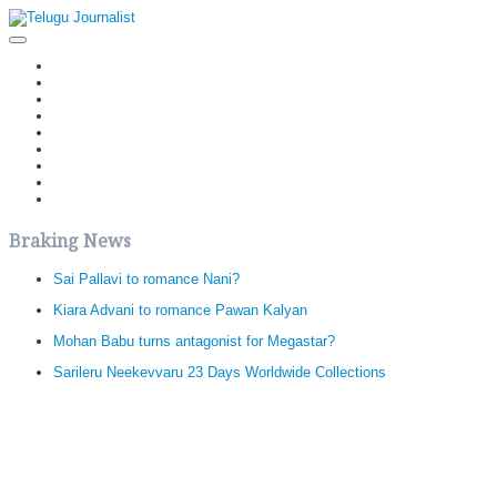
Home
Latest News
Politics
Movies
Reviews
Editorial
Health
Gossips
తెలుగు వెర్షన్
Braking News
Sai Pallavi to romance Nani?
Kiara Advani to romance Pawan Kalyan
Mohan Babu turns antagonist for Megastar?
Sarileru Neekevvaru 23 Days Worldwide Collections