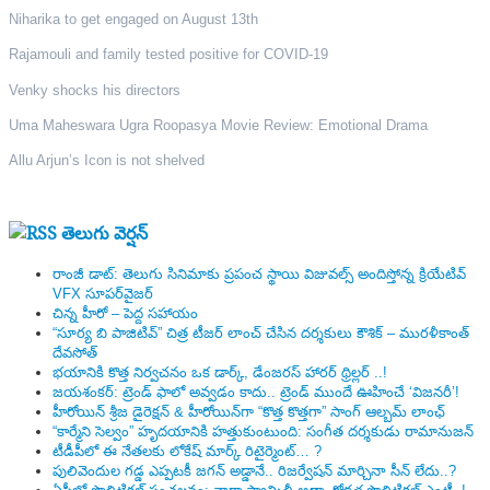
Niharika to get engaged on August 13th
Rajamouli and family tested positive for COVID-19
Venky shocks his directors
Uma Maheswara Ugra Roopasya Movie Review: Emotional Drama
Allu Arjun’s Icon is not shelved
తెలుగు వెర్షన్
రాంజీ డాట్: తెలుగు సినిమాకు ప్రపంచ స్థాయి విజువల్స్ అందిస్తోన్న క్రియేటివ్
VFX సూపర్‌వైజర్
చిన్న హీరో – పెద్ద సహాయం
“సూర్య బి పాజిటివ్” చిత్ర టీజర్ లాంచ్ చేసిన‌ దర్శకులు కౌశిక్ – మురళీకాంత్
దేవసోత్
భయానికి కొత్త నిర్వచనం ఒక డార్క్, డేంజరస్ హారర్ థ్రిల్లర్ ..!
జయశంకర్: ట్రెండ్‌ ఫాలో అవ్వడం కాదు.. ట్రెండ్‌ ముందే ఊహించే ‘విజనరీ’!
హీరోయిన్ శ్రీజ డైరెక్ష‌న్ & హీరోయిన్‌గా “కొత్త కొత్తగా” సాంగ్ ఆల్బమ్ లాంఛ్
“కార్మేని సెల్వం” హృదయానికి హత్తుకుంటుంది: సంగీత దర్శకుడు రామానుజన్
టీడీపీలో ఈ నేత‌ల‌కు లోకేష్ మార్క్ రిటైర్మెంట్‌… ?
పులివెందుల గ‌డ్డ ఎప్ప‌ట‌కీ జ‌గ‌న్ అడ్డానే.. రిజ‌ర్వేష‌న్ మార్చినా సీన్ లేదు..?