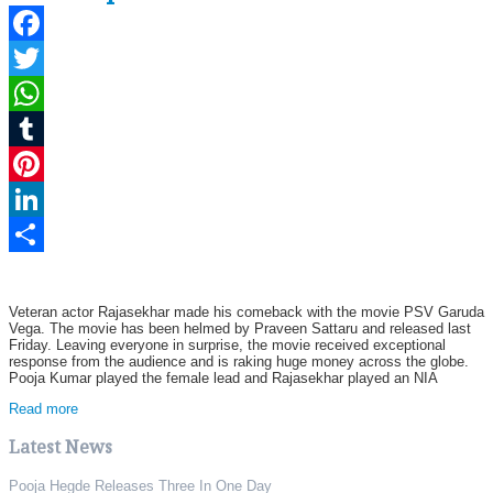
Facebook
Twitter
WhatsApp
Tumblr
Pinterest
LinkedIn
Share
Veteran actor Rajasekhar made his comeback with the movie PSV Garuda
Vega. The movie has been helmed by Praveen Sattaru and released last
Friday. Leaving everyone in surprise, the movie received exceptional
response from the audience and is raking huge money across the globe.
Pooja Kumar played the female lead and Rajasekhar played an NIA
Read more
Latest News
Pooja Hegde Releases Three In One Day