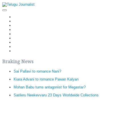
Home
Latest News
Politics
Movies
Reviews
Editorial
Health
Gossips
తెలుగు వెర్షన్
Braking News
Sai Pallavi to romance Nani?
Kiara Advani to romance Pawan Kalyan
Mohan Babu turns antagonist for Megastar?
Sarileru Neekevvaru 23 Days Worldwide Collections