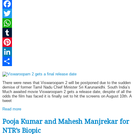
Facebook
Twitter
WhatsApp
Tumblr
Pinterest
LinkedIn
Share
There were news that Viswaroopam 2 will be postponed due to the sudden
demise of former Tamil Nadu Chief Minister Sri Karunanidhi. South India’s
Much awaited movie Viswaroopam 2 gets a release date, despite of all the
odds the film has faced it is finally set to hit the screens on August 10th. A
tweet
Read more
Pooja Kumar and Mahesh Manjrekar for
NTR’s Biopic