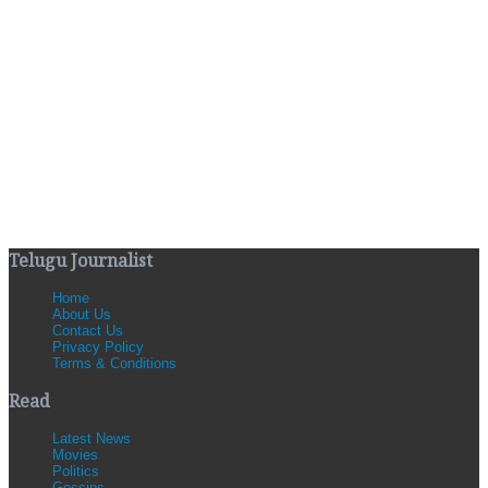
Telugu Journalist
Home
About Us
Contact Us
Privacy Policy
Terms & Conditions
Read
Latest News
Movies
Politics
Gossips