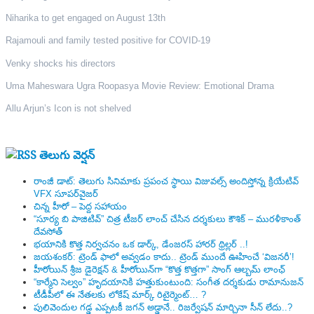
Niharika to get engaged on August 13th
Rajamouli and family tested positive for COVID-19
Venky shocks his directors
Uma Maheswara Ugra Roopasya Movie Review: Emotional Drama
Allu Arjun’s Icon is not shelved
తెలుగు వెర్షన్
రాంజీ డాట్: తెలుగు సినిమాకు ప్రపంచ స్థాయి విజువల్స్ అందిస్తోన్న క్రియేటివ్
VFX సూపర్‌వైజర్
చిన్న హీరో – పెద్ద సహాయం
“సూర్య బి పాజిటివ్” చిత్ర టీజర్ లాంచ్ చేసిన‌ దర్శకులు కౌశిక్ – మురళీకాంత్
దేవసోత్
భయానికి కొత్త నిర్వచనం ఒక డార్క్, డేంజరస్ హారర్ థ్రిల్లర్ ..!
జయశంకర్: ట్రెండ్‌ ఫాలో అవ్వడం కాదు.. ట్రెండ్‌ ముందే ఊహించే ‘విజనరీ’!
హీరోయిన్ శ్రీజ డైరెక్ష‌న్ & హీరోయిన్‌గా “కొత్త కొత్తగా” సాంగ్ ఆల్బమ్ లాంఛ్
“కార్మేని సెల్వం” హృదయానికి హత్తుకుంటుంది: సంగీత దర్శకుడు రామానుజన్
టీడీపీలో ఈ నేత‌ల‌కు లోకేష్ మార్క్ రిటైర్మెంట్‌… ?
పులివెందుల గ‌డ్డ ఎప్ప‌ట‌కీ జ‌గ‌న్ అడ్డానే.. రిజ‌ర్వేష‌న్ మార్చినా సీన్ లేదు..?