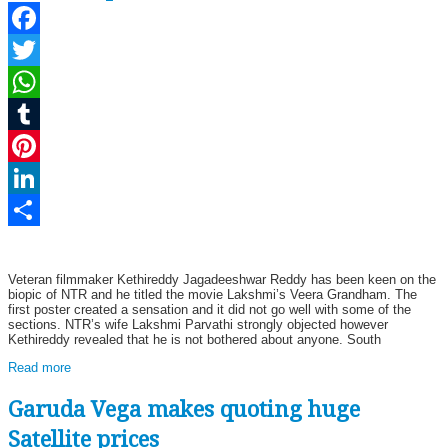
Facebook
Twitter
WhatsApp
Tumblr
Pinterest
LinkedIn
Share
Veteran filmmaker Kethireddy Jagadeeshwar Reddy has been keen on the
biopic of NTR and he titled the movie Lakshmi’s Veera Grandham. The
first poster created a sensation and it did not go well with some of the
sections. NTR’s wife Lakshmi Parvathi strongly objected however
Kethireddy revealed that he is not bothered about anyone. South
Read more
Garuda Vega makes quoting huge
Satellite prices