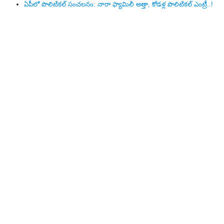
ఏపీలో పొలిటిక‌ల్ సంచ‌ల‌నం: నారా ఫ్యామిలీ అత్తా, కోడ‌ళ్ల పొలిటికల్ ఎంట్రీ..!