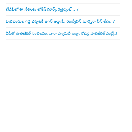
టీడీపీలో ఈ నేత‌ల‌కు లోకేష్ మార్క్ రిటైర్మెంట్‌… ?
పులివెందుల గ‌డ్డ ఎప్ప‌ట‌కీ జ‌గ‌న్ అడ్డానే.. రిజ‌ర్వేష‌న్ మార్చినా సీన్ లేదు..?
ఏపీలో పొలిటిక‌ల్ సంచ‌ల‌నం: నారా ఫ్యామిలీ అత్తా, కోడ‌ళ్ల పొలిటికల్ ఎంట్రీ..!