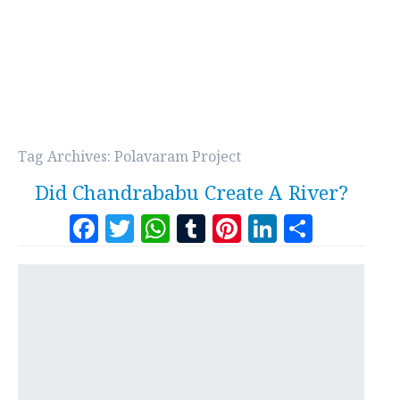
Tag Archives:
Polavaram Project
Did Chandrababu Create A River?
Facebook
Twitter
WhatsApp
Tumblr
Pinterest
LinkedI
Share