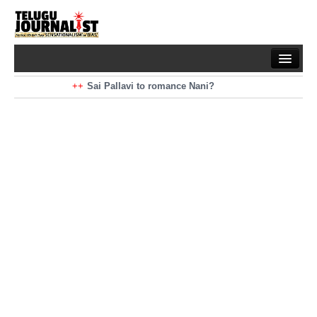
Home
Braking News
Sai Pallavi to romance Nani?
Kiara Advani to romance Pawan Kalyan
Latest News
Mohan Babu turns antagonist for Megastar?
Sarileru Neekevvaru 23 Days Worldwide Collections
Politics
Movies
Reviews
Editorial
Health
Gossips
తెలుగు వెర్షన్