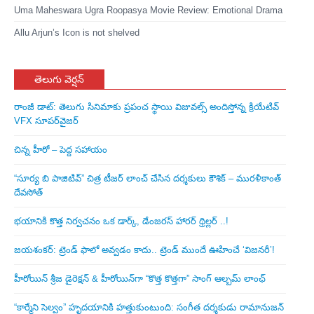
Uma Maheswara Ugra Roopasya Movie Review: Emotional Drama
Allu Arjun’s Icon is not shelved
తెలుగు వెర్షన్
రాంజీ డాట్: తెలుగు సినిమాకు ప్రపంచ స్థాయి విజువల్స్ అందిస్తోన్న క్రియేటివ్
VFX సూపర్‌వైజర్
చిన్న హీరో – పెద్ద సహాయం
“సూర్య బి పాజిటివ్” చిత్ర టీజర్ లాంచ్ చేసిన‌ దర్శకులు కౌశిక్ – మురళీకాంత్
దేవసోత్
భయానికి కొత్త నిర్వచనం ఒక డార్క్, డేంజరస్ హారర్ థ్రిల్లర్ ..!
జయశంకర్: ట్రెండ్‌ ఫాలో అవ్వడం కాదు.. ట్రెండ్‌ ముందే ఊహించే ‘విజనరీ’!
హీరోయిన్ శ్రీజ డైరెక్ష‌న్ & హీరోయిన్‌గా “కొత్త కొత్తగా” సాంగ్ ఆల్బమ్ లాంఛ్
“కార్మేని సెల్వం” హృదయానికి హత్తుకుంటుంది: సంగీత దర్శకుడు రామానుజన్