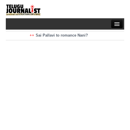
Home
Braking News
Sai Pallavi to romance Nani?
Kiara Advani to romance Pawan Kalyan
Latest News
Mohan Babu turns antagonist for Megastar?
Sarileru Neekevvaru 23 Days Worldwide Collections
Politics
Movies
Reviews
Editorial
Health
Gossips
తెలుగు వెర్షన్