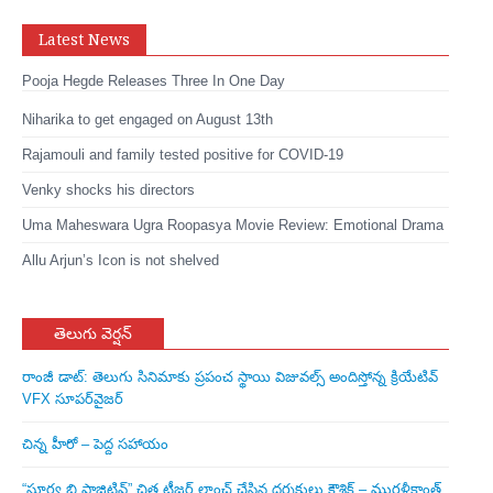
Latest News
Pooja Hegde Releases Three In One Day
Niharika to get engaged on August 13th
Rajamouli and family tested positive for COVID-19
Venky shocks his directors
Uma Maheswara Ugra Roopasya Movie Review: Emotional Drama
Allu Arjun’s Icon is not shelved
తెలుగు వెర్షన్
రాంజీ డాట్: తెలుగు సినిమాకు ప్రపంచ స్థాయి విజువల్స్ అందిస్తోన్న క్రియేటివ్
VFX సూపర్‌వైజర్
చిన్న హీరో – పెద్ద సహాయం
“సూర్య బి పాజిటివ్” చిత్ర టీజర్ లాంచ్ చేసిన‌ దర్శకులు కౌశిక్ – మురళీకాంత్