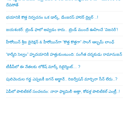
దేవసోత్
భయానికి కొత్త నిర్వచనం ఒక డార్క్, డేంజరస్ హారర్ థ్రిల్లర్ ..!
జయశంకర్: ట్రెండ్‌ ఫాలో అవ్వడం కాదు.. ట్రెండ్‌ ముందే ఊహించే ‘విజనరీ’!
హీరోయిన్ శ్రీజ డైరెక్ష‌న్ & హీరోయిన్‌గా “కొత్త కొత్తగా” సాంగ్ ఆల్బమ్ లాంఛ్
“కార్మేని సెల్వం” హృదయానికి హత్తుకుంటుంది: సంగీత దర్శకుడు రామానుజన్
టీడీపీలో ఈ నేత‌ల‌కు లోకేష్ మార్క్ రిటైర్మెంట్‌… ?
పులివెందుల గ‌డ్డ ఎప్ప‌ట‌కీ జ‌గ‌న్ అడ్డానే.. రిజ‌ర్వేష‌న్ మార్చినా సీన్ లేదు..?
ఏపీలో పొలిటిక‌ల్ సంచ‌ల‌నం: నారా ఫ్యామిలీ అత్తా, కోడ‌ళ్ల పొలిటికల్ ఎంట్రీ..!