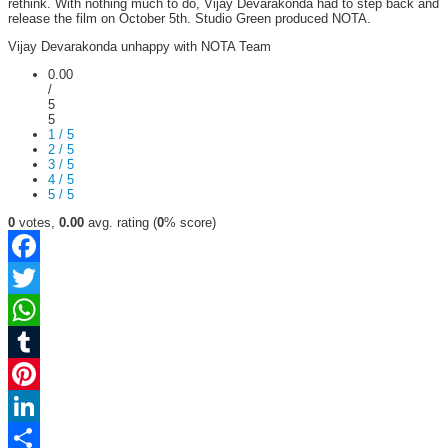
rethink. With nothing much to do, Vijay Devarakonda had to step back and
release the film on October 5th. Studio Green produced NOTA.
Vijay Devarakonda unhappy with NOTA Team
0.00
/
5
5
1 / 5
2 / 5
3 / 5
4 / 5
5 / 5
0
votes,
0.00
avg. rating (
0
% score)
Facebook
Twitter
WhatsApp
Tumblr
Pinterest
LinkedIn