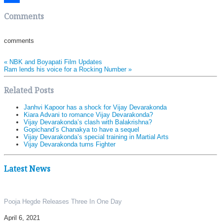
Share
Comments
comments
«
NBK and Boyapati Film Updates
Ram lends his voice for a Rocking Number
»
Related Posts
Janhvi Kapoor has a shock for Vijay Devarakonda
Kiara Advani to romance Vijay Devarakonda?
Vijay Devarakonda’s clash with Balakrishna?
Gopichand’s Chanakya to have a sequel
Vijay Devarakonda’s special training in Martial Arts
Vijay Devarakonda turns Fighter
Latest News
Pooja Hegde Releases Three In One Day
April 6, 2021