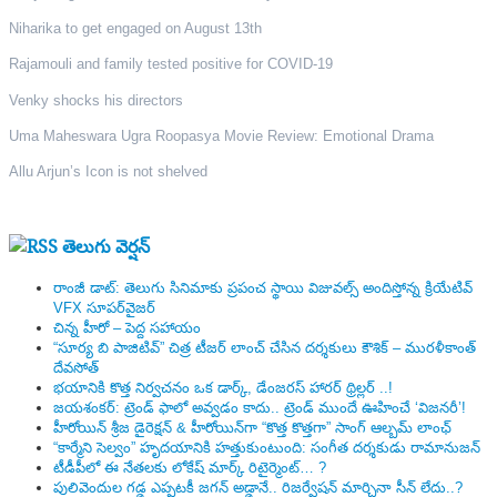
Niharika to get engaged on August 13th
Rajamouli and family tested positive for COVID-19
Venky shocks his directors
Uma Maheswara Ugra Roopasya Movie Review: Emotional Drama
Allu Arjun’s Icon is not shelved
తెలుగు వెర్షన్
రాంజీ డాట్: తెలుగు సినిమాకు ప్రపంచ స్థాయి విజువల్స్ అందిస్తోన్న క్రియేటివ్
VFX సూపర్‌వైజర్
చిన్న హీరో – పెద్ద సహాయం
“సూర్య బి పాజిటివ్” చిత్ర టీజర్ లాంచ్ చేసిన‌ దర్శకులు కౌశిక్ – మురళీకాంత్
దేవసోత్
భయానికి కొత్త నిర్వచనం ఒక డార్క్, డేంజరస్ హారర్ థ్రిల్లర్ ..!
జయశంకర్: ట్రెండ్‌ ఫాలో అవ్వడం కాదు.. ట్రెండ్‌ ముందే ఊహించే ‘విజనరీ’!
హీరోయిన్ శ్రీజ డైరెక్ష‌న్ & హీరోయిన్‌గా “కొత్త కొత్తగా” సాంగ్ ఆల్బమ్ లాంఛ్
“కార్మేని సెల్వం” హృదయానికి హత్తుకుంటుంది: సంగీత దర్శకుడు రామానుజన్
టీడీపీలో ఈ నేత‌ల‌కు లోకేష్ మార్క్ రిటైర్మెంట్‌… ?
పులివెందుల గ‌డ్డ ఎప్ప‌ట‌కీ జ‌గ‌న్ అడ్డానే.. రిజ‌ర్వేష‌న్ మార్చినా సీన్ లేదు..?