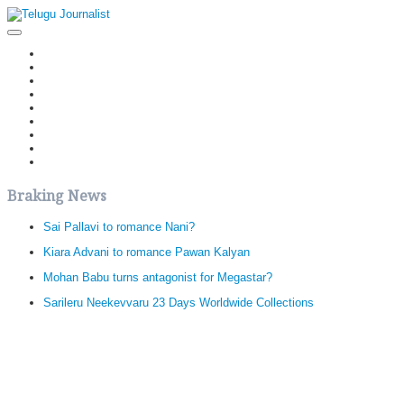
Home
Latest News
Politics
Movies
Reviews
Editorial
Health
Gossips
తెలుగు వెర్షన్
Braking News
Sai Pallavi to romance Nani?
Kiara Advani to romance Pawan Kalyan
Mohan Babu turns antagonist for Megastar?
Sarileru Neekevvaru 23 Days Worldwide Collections