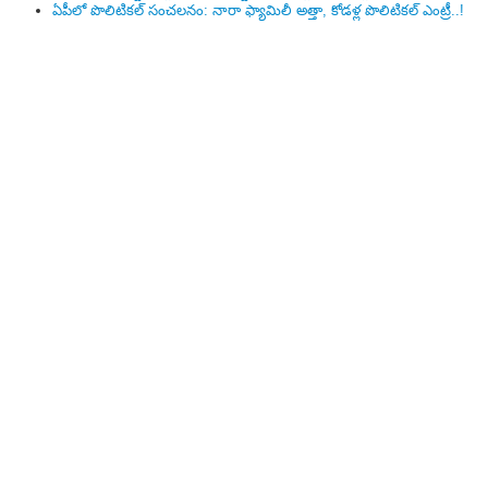
ఏపీలో పొలిటిక‌ల్ సంచ‌ల‌నం: నారా ఫ్యామిలీ అత్తా, కోడ‌ళ్ల పొలిటికల్ ఎంట్రీ..!