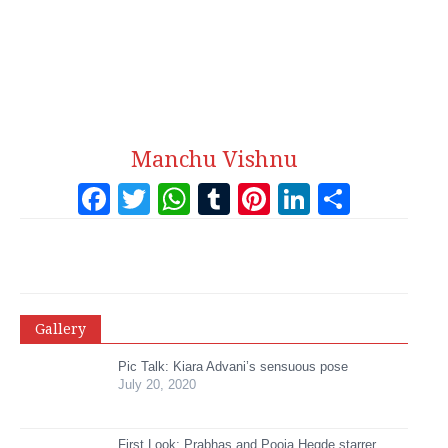
Manchu Vishnu
Facebook
Twitter
WhatsApp
Tumblr
Pinterest
LinkedI
Share
Gallery
Pic Talk: Kiara Advani’s sensuous pose
July 20, 2020
First Look: Prabhas and Pooja Hegde starrer