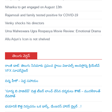
Niharika to get engaged on August 13th
Rajamouli and family tested positive for COVID-19
Venky shocks his directors
Uma Maheswara Ugra Roopasya Movie Review: Emotional Drama
Allu Arjun’s Icon is not shelved
తెలుగు వెర్షన్
రాంజీ డాట్: తెలుగు సినిమాకు ప్రపంచ స్థాయి విజువల్స్ అందిస్తోన్న క్రియేటివ్
VFX సూపర్‌వైజర్
చిన్న హీరో – పెద్ద సహాయం
“సూర్య బి పాజిటివ్” చిత్ర టీజర్ లాంచ్ చేసిన‌ దర్శకులు కౌశిక్ – మురళీకాంత్
దేవసోత్
భయానికి కొత్త నిర్వచనం ఒక డార్క్, డేంజరస్ హారర్ థ్రిల్లర్ ..!