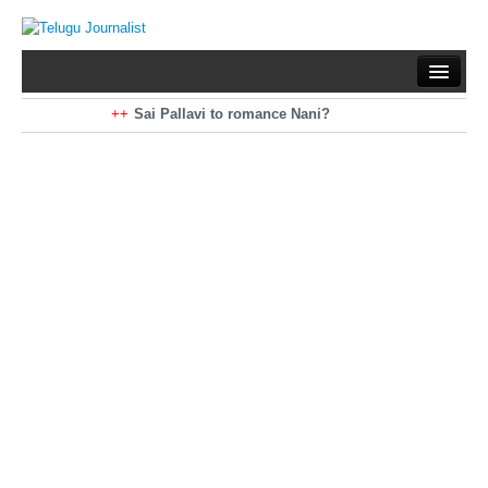
Home
Braking News
Sai Pallavi to romance Nani?
Kiara Advani to romance Pawan Kalyan
Latest News
Mohan Babu turns antagonist for Megastar?
Sarileru Neekevvaru 23 Days Worldwide Collections
Politics
Movies
Reviews
Editorial
Health
Gossips
తెలుగు వెర్షన్