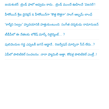
జయశంకర్: ట్రెండ్‌ ఫాలో అవ్వడం కాదు.. ట్రెండ్‌ ముందే ఊహించే ‘విజనరీ’!
హీరోయిన్ శ్రీజ డైరెక్ష‌న్ & హీరోయిన్‌గా “కొత్త కొత్తగా” సాంగ్ ఆల్బమ్ లాంఛ్
“కార్మేని సెల్వం” హృదయానికి హత్తుకుంటుంది: సంగీత దర్శకుడు రామానుజన్
టీడీపీలో ఈ నేత‌ల‌కు లోకేష్ మార్క్ రిటైర్మెంట్‌… ?
పులివెందుల గ‌డ్డ ఎప్ప‌ట‌కీ జ‌గ‌న్ అడ్డానే.. రిజ‌ర్వేష‌న్ మార్చినా సీన్ లేదు..?
ఏపీలో పొలిటిక‌ల్ సంచ‌ల‌నం: నారా ఫ్యామిలీ అత్తా, కోడ‌ళ్ల పొలిటికల్ ఎంట్రీ..!