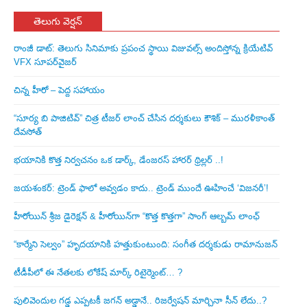
తెలుగు వెర్షన్
రాంజీ డాట్: తెలుగు సినిమాకు ప్రపంచ స్థాయి విజువల్స్ అందిస్తోన్న క్రియేటివ్
VFX సూపర్‌వైజర్
చిన్న హీరో – పెద్ద సహాయం
“సూర్య బి పాజిటివ్” చిత్ర టీజర్ లాంచ్ చేసిన‌ దర్శకులు కౌశిక్ – మురళీకాంత్
దేవసోత్
భయానికి కొత్త నిర్వచనం ఒక డార్క్, డేంజరస్ హారర్ థ్రిల్లర్ ..!
జయశంకర్: ట్రెండ్‌ ఫాలో అవ్వడం కాదు.. ట్రెండ్‌ ముందే ఊహించే ‘విజనరీ’!
హీరోయిన్ శ్రీజ డైరెక్ష‌న్ & హీరోయిన్‌గా “కొత్త కొత్తగా” సాంగ్ ఆల్బమ్ లాంఛ్
“కార్మేని సెల్వం” హృదయానికి హత్తుకుంటుంది: సంగీత దర్శకుడు రామానుజన్
టీడీపీలో ఈ నేత‌ల‌కు లోకేష్ మార్క్ రిటైర్మెంట్‌… ?
పులివెందుల గ‌డ్డ ఎప్ప‌ట‌కీ జ‌గ‌న్ అడ్డానే.. రిజ‌ర్వేష‌న్ మార్చినా సీన్ లేదు..?