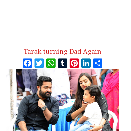
Tarak turning Dad Again
Facebook
Twitter
WhatsApp
Tumblr
Pinterest
LinkedI
Share