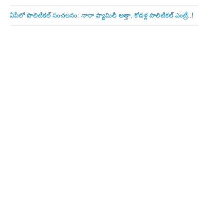
ఏపీలో పొలిటిక‌ల్ సంచ‌ల‌నం: నారా ఫ్యామిలీ అత్తా, కోడ‌ళ్ల పొలిటికల్ ఎంట్రీ..!