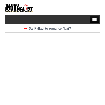
Home
Braking News
Sai Pallavi to romance Nani?
Kiara Advani to romance Pawan Kalyan
Latest News
Mohan Babu turns antagonist for Megastar?
Sarileru Neekevvaru 23 Days Worldwide Collections
Politics
Movies
Reviews
Editorial
Health
Gossips
తెలుగు వెర్షన్